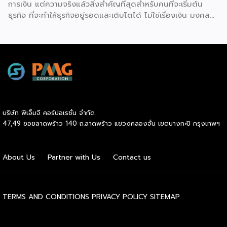
การเงิน แต่ความจริงแล้วสิ่งสำคัญที่สุดสำหรับคนที่จะเริ่มต้น
ธุรกิจ ที่จะทำให้ธุรกิจอยู่รอดและเติบโตได้ ไม่ใช่เรื่องเงิน มงคล
ลีลาธรรม อดีต CEO SME Development Bank กล่าวว่า มี
การทำวิจัยจากทั่วโลก พบว่าการที่จะเป็นผู้ประกอบการนั้น ตัวที่เป็น
ทรัพย์สินที่จะขับเคลื่อนธุรกิจไปได้ก็คือตัวเราเอง ซึ่งในยุคนี้โอกาส
ที่จะทำธุรกิจสามารถทำได้ง่ายกว่าสมัยก่อน เนื่องจากมีเทคโนโลยี
ใหม่ๆ บางคนยังเรียนไม่จบก็มีธุรกิจแล้ว ส่วนใหญ่การทำธุรกิจคือ
การแปรรูป การสร้างมูลค่าเพิ่ม หลายคนที่จะเริ่มต้นทำธุรกิจต้อง
เข้าใจก่อนว่าตัวเราต้องการอะไร ถ้าใครอยากใช้ชีวิตแบบทำงาน 3
วัน พักผ่อน 4 วัน จะเป็น Entrepreneur ไม่ได้ เพราะคนที่มี
บริษัท พีเอ็มจี คอร์ปอเรชั่น จำกัด
อาชีพผู้ประกอบการจริงๆ โดยเฉพาะในยุคนี้ จะต้องทำงานได้ทุกที่
47,49 ซอยลาดพร้าว 140 ถ.ลาดพร้าว แขวงคลองจั่น เขตบางกะปิ กรุงเทพฯ
ทุกเวลา เพราะเทคโนโลยีที่มาใหม่ ทำให้ลูกค้าอาจถามมาตอนตี 3
ถ้าผู้ประกอบการตอบสนองลูกค้าได้เร็ว ก็จะได้ธุรกิจเร็ว ดังนั้นสิ่ง
สำคัญของการทำธุรกิจส่วนตัวคือต้องถามตัวเองว่ามีความพร้อม
About Us
Partner with Us
Contact us
มากน้อยแค่ไหน ความพร้อมด้านความคิดหรือทัศนคติ ถ้าใครคิด
ว่ามีอาชีพฟรีแลนซ์ แล้วทำค้าขายออนไลน์ แบบทำ 3 วัน พัก 4
วันนั้น ทำออนไลน์ไม่ได้ เพราะไปไม่รอด ธุรกิจทำงานเกือบ 7 […]
TERMS AND CONDITIONS
PRIVACY POLICY
SITEMAP