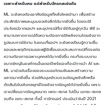
เฉพาะสำหรับคน แต่สำหรับจักรกลเช่นกัน
ML จะยังคงต้องอาศัยข้อมูลที่หลั่งไหลเข้ามา เพื่อสร้าง
ประสิทธิภาพและมุมมองเชิงลึกได้มากยิ่งขึ้น โดยจะใช้
ประโยชน์จากแอปฯ และอุปกรณ์ที่เราใช้กันอยู่ทุกวัน พีซี จะ
สามารถคาดการณ์ถึงความต้องการใช้พลังงานโดยอิงจาก
รูปแบบการใช้งาน ในขณะที่แอปฯ จะยังคงเรียนรู้ความชื่น
ชอบและพฤติกรรมของผู้ใช้เพื่อมอบประสบการณ์ที่ตรงต่อ
ความต้องการเฉพาะบุคคลได้มากยิ่งขึ้น กระทั่งระบบงาน
ขนาดใหญ่ในองค์กรเอ็นเตอร์ไพร์ซเองก็จะมีการนำ AI และ
ML มาช่วยในเรื่องของระบบออโตเมชันและสร้างความ
ฉลาดมากยิ่งขึ้น ช่วยให้มนุษย์รวบรวมข้อมูลเชิงลึกหรือ
ตัดสินใจในเชิงกลยุทธ์โดยอิงจากข้อมูลได้ง่ายยิ่งขึ้น เพราะ
เราเปลี่ยนจากข้อมูลขนาด เพตะ-สเกล ไปเป็น เอกซะ-สเกล
จนถึง เซตะ-สเกล ทั้งนี้ การ์ทเนอร์ ประเมินว่าในปี 2021