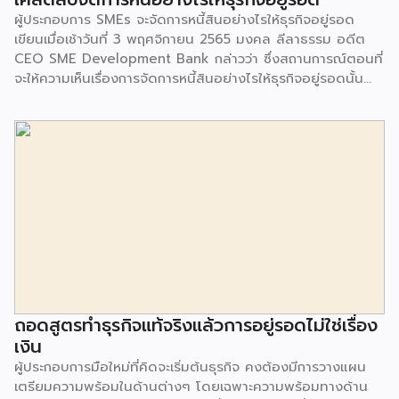
ผู้ประกอบการ SMEs จะจัดการหนี้สินอย่างไรให้ธุรกิจอยู่รอด
เขียนเมื่อเช้าวันที่ 3 พฤศจิกายน 2565 มงคล ลีลาธรรม อดีต
CEO SME Development Bank กล่าวว่า ซึ่งสถานการณ์ตอนที่
จะให้ความเห็นเรื่องการจัดการหนี้สินอย่างไรให้ธุรกิจอยู่รอดนั้น
อยู่ท่ามกลางสถานการณ์ที่ธนาคารกลางสหรัฐอเมริกา ประกาศขึ้น
ดอกเบี้ยเป็นครั้งที่ 4 ติดต่อกัน โดยปรับขึ้นอีก 0.75 % เพื่อ
ต่อสู้ภาวะเงินเฟ้อ ซึ่งมีผลทำให้อัตราดอกเบี้ยทั่วโลกมีการปรับขึ้น
จริง ๆ แล้วการจัดการหนี้สิน คือเป็นการจัดการทางด้านการเงิน
หรือจัดการธุรกิจให้อยู่รอด ซึ่งปกติแล้วปัจจัยของธุรกิจที่จะอยู่
รอดได้นั้น ก็มาจาก 2 ด้านด้วยกัน 1.กำไรจากการทำธุรกิจ ก็มา
จากรายได้หักด้วยต้นทุนกับค่าใช้จ่าย 2.สภาพคล่องที่จะมีกระแส
เงินสด หรือเงินทุนที่จะหมุนเวียน ให้สภาพคล่องสินค้าของตัวเอง
สามารถนำมาจำหน่ายหรือเรียกเก็บชำระได้ หรือชำระเจ้าหนี้ได้ทัน
การจัดการเรื่องการเงินหรือหนี้สินนั้น มีอยู่ 3 ปัจจัยหลัก ๆ ได้แก่
1.สภาพคล่อง ซึ่งหัวใจสำคัญ สภาพคล่องที่พอนั้น จะต้องนำมา
ใช้สอย ซึ่งต้องพอเพียงในการดูแล มูลค่าสินค้าคงเหลือ ลูกหนี้
ถอดสูตรทำธุรกิจแท้จริงแล้วการอยู่รอดไม่ใช่เรื่อง
การค้าบวกกัน หักด้วยเจ้าหนี้การค้าแล้ว […]
เงิน
ผู้ประกอบการมือใหม่ที่คิดจะเริ่มต้นธุรกิจ คงต้องมีการวางแผน
เตรียมความพร้อมในด้านต่างๆ โดยเฉพาะความพร้อมทางด้าน