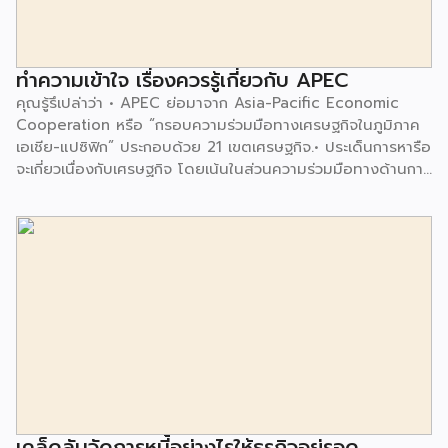
ทำความเข้าใจ เรื่องควรรู้เกี่ยวกับ APEC
คุณรู้รึเปล่าว่า • APEC ย่อมาจาก Asia-Pacific Economic
Cooperation หรือ “กรอบความร่วมมือทางเศรษฐกิจในภูมิภาค
เอเชีย-แปซิฟิก” ประกอบด้วย 21 เขตเศรษฐกิจ.• ประเด็นการหารือ
จะเกี่ยวเนื่องกับเศรษฐกิจ โดยเน้นในส่วนความร่วมมือทางด้านการ
ค้า-การลงทุน โดยจะมีการอำนวยความสะดวกให้สมาชิกที่มีแนว
นโยบายแตกต่างกัน.• จาก 21 เขตเศรษฐกิจ มีประชากรรวมกัน
มากกว่า 2,800 ล้านคน โดยมี GDP (ผลิตภัณฑ์มวลรวมใน
ประเทศ) รวมกันคิดเป็น 60% ของ GDP โลก และมีสัดส่วนการ
ค้าต่อโลกอยู่ที่ 47.4%.สำหรับการประชุม APEC ในครั้งนี้ “ไทย”
เป็น “เจ้าภาพ” จัดการประชุม โดยมีแนวคิดหลักว่า “เปิดกว้าง
สร้างสัมพันธ์ เชื่อมโยงกัน สู่สมดุล” หรือ Open. Connect.
Balance. มีสัญลักษณ์ คือ “ชะลอม”.• Open (สีฟ้า) : เปิดกว้าง
สร้างสัมพันธ์ต่อทุกโอกาส สร้างโอกาสการค้า-การลงทุนในทุกมิติ
รวมถึงวางแผนเศรษฐกิจในอนาคตจากบทเรียน […]
เคล็ดลับจัดการหนี้อย่างไรให้ธุรกิจอยู่รอด