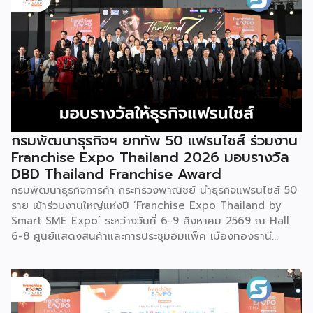
นักวิจัยอาวุโส แน่นอนว่านี่เป็นหน่วยงานผู้อยู่เบื้องหลังงานวิจัย
ไทยตั้งแต่ต้นน้ำยันปลายน้ำ กิจกรรมที่นำมาจัดแสดงในบูธ
ครั้งนี้เป็นส่วนหนึ่งของทุนที่ วช. สนับสนุนภายใต้ชุดโครงการ
Innovative House ซึ่งมีเป้าหมายชัดเจน คือการแนะแนวและ
สนับสนุนให้ผู้ประกอบการนำนวัตกรรมที่ต่อยอดมาจากงานวิจัย
ไปพัฒนาต่อจนสามารถขายได้จริงในเชิงพาณิชย์ ไม่ใช่แค่งาน
วิจัยที่อยู่ในห้องแล็บ โดยสินค้าที่นำมาโชว์ในบูธจึงเป็นผลิตภัณฑ์
ที่ “พร้อมขาย” แล้วจริงๆ บางแบรนด์ขายออนไลน์ บางแบรนด์
ขายเฉพาะหน้าร้าน นอกจากนี้ ยังมีการสาธิตนำผลิตภัณฑ์ไป
กรมพัฒนาธุรกิจฯ ยกทัพ 50 แฟรนไชส์ ร่วมงาน
แปรรูปเป็นเมนูอาหาร-เครื่องดื่มให้ผู้ร่วมงานเห็นวิธีใช้งานจริง
Franchise Expo Thailand 2026 มอบรางวัล
โดยนำ ‘น้ำผึ้ง’ ที่ไม่ได้นำมาวางขายแบบเดิม ๆ แต่แปรรูปเป็น
DBD Thailand Franchise Award
เครื่องดื่มสเลอปี้ให้ผู้ร่วมงานได้ชิมสดๆ หน้าบูธ เพื่อดึงดูดและ
กรมพัฒนาธุรกิจการค้า กระทรวงพาณิชย์ นำธุรกิจแฟรนไชส์ 50
สร้างประสบการณ์ให้คนในงานได้ทดลองสัมผัสสินค้าจริง และหาก
ราย เข้าร่วมงานใหญ่แห่งปี ‘Franchise Expo Thailand by
ใครสนใจก็สามารถซื้อ หัวเชื้อ กลับไปทำเครื่องดื่มต่อเองที่บ้านได้
Smart SME Expo’ ระหว่างวันที่ 6-9 สิงหาคม 2569 ณ Hall
เช่นกัน […]
6-8 ศูนย์แสดงสินค้าและการประชุมอิมแพ็ค เมืองทองธานี
พร้อมจัดพิธีมอบรางวัล DBD Thailand Franchise Award
2026 ให้แก่ผู้ประกอบธุรกิจแฟรนไชส์ที่อยู่ในการส่งเสริมสนับสนุน
ของกรมฯ นายพูนพงษ์ นัยนาภากรณ์ อธิบดีกรมพัฒนาธุรกิจ
การค้า กระทรวงพาณิชย์ เปิดเผยภายหลังเป็นประธานเปิดงาน
“งานแฟรนไชส์ เอ็กซ์โป ไทยแลนด์ บาย สมาร์ท เอสเอ็มอี เอ็กซ์