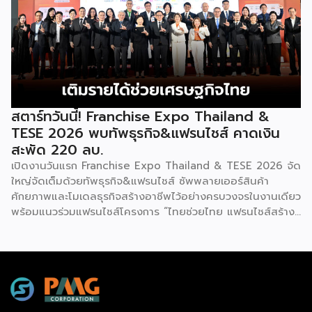
โป (Franchise Expo Thailand by Smart SME Expo)” ซึ่ง
เป็นงานแสดงธุรกิจแฟรนไชส์ชั้นนำที่จัดขึ้นโดย บริษัท พีเอ็มจี
คอร์ปอเรชัน จำกัด เพื่อยกระดับศักยภาพของผู้ประกอบการและ
เจ้าของธุรกิจที่ต้องการขยายกิจการผ่านระบบแฟรนไชส์ […]
สตาร์ทวันนี้! Franchise Expo Thailand &
TESE 2026 พบทัพธุรกิจ&แฟรนไชส์ คาดเงิน
สะพัด 220 ลบ.
เปิดงานวันแรก Franchise Expo Thailand & TESE 2026 จัด
ใหญ่จัดเต็มด้วยทัพธุรกิจ&แฟรนไชส์ ซัพพลายเออร์สินค้า
ศักยภาพและโมเดลธุรกิจสร้างอาชีพไว้อย่างครบวงจรในงานเดียว
พร้อมแนวร่วมแฟรนไชส์โครงการ “ไทยช่วยไทย แฟรนไชส์สร้าง
อาชีพ พลัส” ที่รัฐช่วยจ่ายค่าแฟรนไชส์ 50% มาเสริมทัพในงาน
รวมกว่า 250 บูธ บนพื้นที่ 15,000 ตารางเมตร หวังเป็นทาง
เลือกสร้างรายได้เพิ่มและพยุงเศรษฐกิจไทยให้ฟื้นตัว เสิร์ฟครบ
จบในงานด้วยสินเชื่อ และทำเลทองทั่วประเทศ พร้อมเสวนาให้
ความรู้โดยผู้ทรงคุณวุฒิคับคั่ง และกิจกรรมเจรจาจับคู่ธุรกิจทั้งใน
และต่างประเทศ งานจัดต่อเนื่องระหว่างวันที่ 6-9 สิงหาคมนี้ ที่