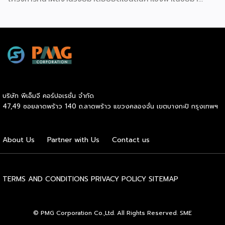
แสดง พร้อมจัดจำหน่ายให้กับผู้ที่สนใจได้เลือกซื้อ สำหรับ วช.
มีภารกิจหลัก คือการให้ทุนวิจัย ดูแลเรื่องการวิจัยในภาพรวม รวม
ถึงการให้รางวัล และสนับสนุนนักวิจัย ตั้งแต่ระดับเยาวชนไปจนถึง
นักวิจัยอาวุโส แน่นอนว่านี่เป็นหน่วยงานผู้อยู่เบื้องหลังงานวิจัย
ไทยตั้งแต่ต้นน้ำยันปลายน้ำ กิจกรรมที่นำมาจัดแสดงในบูธ
ครั้งนี้เป็นส่วนหนึ่งของทุนที่ วช. สนับสนุนภายใต้ชุดโครงการ
Innovative House ซึ่งมีเป้าหมายชัดเจน คือการแนะแนวและ
สนับสนุนให้ผู้ประกอบการนำนวัตกรรมที่ต่อยอดมาจากงานวิจัย
บริษัท พีเอ็มจี คอร์ปอเรชั่น จำกัด
ไปพัฒนาต่อจนสามารถขายได้จริงในเชิงพาณิชย์ ไม่ใช่แค่งาน
47,49 ซอยลาดพร้าว 140 ถ.ลาดพร้าว แขวงคลองจั่น เขตบางกะปิ กรุงเทพฯ
วิจัยที่อยู่ในห้องแล็บ โดยสินค้าที่นำมาโชว์ในบูธจึงเป็นผลิตภัณฑ์
ที่ “พร้อมขาย” แล้วจริงๆ บางแบรนด์ขายออนไลน์ บางแบรนด์
ขายเฉพาะหน้าร้าน นอกจากนี้ ยังมีการสาธิตนำผลิตภัณฑ์ไป
About Us
Partner with Us
Contact us
แปรรูปเป็นเมนูอาหาร-เครื่องดื่มให้ผู้ร่วมงานเห็นวิธีใช้งานจริง
โดยนำ ‘น้ำผึ้ง’ ที่ไม่ได้นำมาวางขายแบบเดิม ๆ แต่แปรรูปเป็น
เครื่องดื่มสเลอปี้ให้ผู้ร่วมงานได้ชิมสดๆ หน้าบูธ เพื่อดึงดูดและ
สร้างประสบการณ์ให้คนในงานได้ทดลองสัมผัสสินค้าจริง และหาก
TERMS AND CONDITIONS
PRIVACY POLICY
SITEMAP
ใครสนใจก็สามารถซื้อ หัวเชื้อ กลับไปทำเครื่องดื่มต่อเองที่บ้านได้
เช่นกัน […]
© PMG Corporation Co.,Ltd. All Rights Reserved. SME