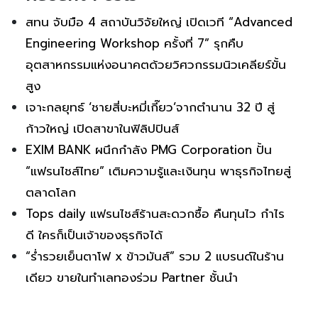
สทน จับมือ 4 สถาบันวิจัยใหญ่ เปิดเวที “Advanced
Engineering Workshop ครั้งที่ 7” รุกคืบ
อุตสาหกรรมแห่งอนาคตด้วยวิศวกรรมนิวเคลียร์ขั้น
สูง
เจาะกลยุทธ์ ‘ชายสี่บะหมี่เกี๊ยว’จากตำนาน 32 ปี สู่
ก้าวใหญ่ เปิดสาขาในฟิลิปปินส์
EXIM BANK ผนึกกำลัง PMG Corporation ปั้น
“แฟรนไชส์ไทย” เติมความรู้และเงินทุน พาธุรกิจไทยสู่
ตลาดโลก
Tops daily แฟรนไชส์ร้านสะดวกซื้อ คืนทุนไว กำไร
ดี ใครก็เป็นเจ้าของธุรกิจได้
“ร่ำรวยเย็นตาโฟ x ข้าวมันส์” รวม 2 แบรนด์ในร้าน
เดียว ขายในทำเลทองร่วม Partner ชั้นนำ