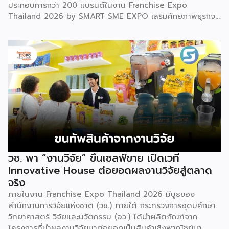
ประกอบการกว่า 200 แบรนด์ในงาน Franchise Expo
Thailand 2026 by SMART SME EXPO เสริมศักยภาพธุรกิจ
แฟรนไชส์ไทยด้วย “ความรู้” และ “เงินทุน” ทั้งด้านการ
บริหารธุรกิจ การวางแผนการเงิน และการบริหารความเสี่ยง
เตรียมความพร้อมสำหรับการขยายตลาดสู่ต่างประเทศ โดยการ
จัดงานครั้งนี้คาดว่าจะสร้างมูลค่าทางเศรษฐกิจราว 220 ล้านบาท
แฟรนไชส์ไม่ใช่เพียงโมเดลธุรกิจ แต่คือ โอกาสในการต่อยอด
แบรนด์ไทยให้ก้าวสู่ตลาดใหม่ EXIM BANK จึงผนึกกำลัง
พันธมิตร สนับสนุนผู้ประกอบการไทยให้พร้อม ขยายธุรกิจ สร้าง
แบรนด์ และเปิดตลาดต่างประเทศ EXIM BANK พร้อมร่วมเดิน
ทางสู่การเปิดตลาดใหม่ เพื่อพา “แฟรนไชส์ไทย” เติบโตไกลใน
ตลาดโลก ด้วยบทบาท Export Co-pilot ที่พร้อมเคียงข้าง
ธุรกิจไทยในทุกเส้นทาง
วช. พา “งานวิจัย” ขึ้นเชลฟ์ขาย เปิดเวที
Innovative House ต่อยอดผลงานวิจัยสู่ตลาด
จริง
ภายในงาน Franchise Expo Thailand 2026 มีบูธของ
สำนักงานการวิจัยแห่งชาติ (วช.) ภายใต้ กระทรวงการอุดมศึกษา
วิทยาศาสตร์ วิจัยและนวัตกรรม (อว.) ได้นำผลิตภัณฑ์จาก
โครงการที่นำผลงานวิจัยมาต่อยอดเป็นสินค้าเชิงพาณิชย์มา