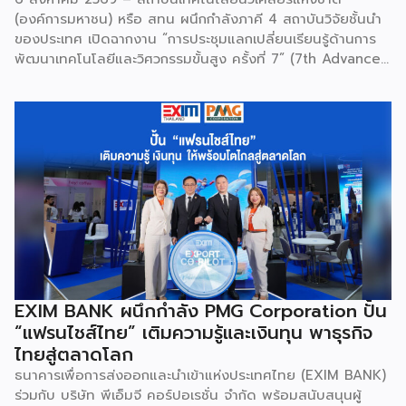
(องค์การมหาชน) หรือ สทน ผนึกกำลังภาคี 4 สถาบันวิจัยชั้นนำ
ของประเทศ เปิดฉากงาน “การประชุมแลกเปลี่ยนเรียนรู้ด้านการ
พัฒนาเทคโนโลยีและวิศวกรรมขั้นสูง ครั้งที่ 7” (7th Advanced
Engineering Workshop) ระหว่างวันที่ 5 – 6 สิงหาคม 2569
โดยมี สถาบันเทคโนโลยีนิวเคลียร์แห่งชาติ (องค์การมหาชน) หรือ
สทน. รับหน้าที่เป็นเจ้าภาพหลัก ณ สำนักงาน สทน. องครักษ์ เพื่อ
มุ่งระดมสมองวิศวกรและนักวิจัยไทยในการยกระดับเครื่องมือ
วิทยาศาสตร์ขั้นสูง และสร้างเสถียรภาพทางเทคโนโลยี
(National Resilience) ให้แก่ประเทศอย่างยั่งยืน ศ.ดร.ยศชนัน
วงศ์สวัสดิ์ รัฐมนตรีว่าการกระทรวง อว. ประธานในพิธีเปิดเปิดเผย
ว่า “การประชุมในครั้งนี้เป็นหมุดหมายสำคัญในการหลอมรวมความ
เชี่ยวชาญของ 4 สถาบันใหญ่ เพื่อขับเคลื่อนจากงานวิจัยพื้นฐาน
ไปสู่การสร้างมูลค่าเชิงอุตสาหกรรม โดยมุ่งสร้างเครือข่ายวิศวกร
สมรรถนะสูงที่จะเป็นฐานกำลังในการพัฒนาเทคโนโลยีเชิง
ยุทธศาสตร์ (Strategic Technologies) รองรับอุตสาหกรรม
EXIM BANK ผนึกกำลัง PMG Corporation ปั้น
แห่งอนาคต และพาประเทศก้าวทะยานสู่เวทีโลกได้อย่างภาคภูมิ”
“แฟรนไชส์ไทย” เติมความรู้และเงินทุน พาธุรกิจ
ไฮไลต์สำคัญของการจัดงานในครั้งนี้ […]
ไทยสู่ตลาดโลก
ธนาคารเพื่อการส่งออกและนำเข้าแห่งประเทศไทย (EXIM BANK)
ร่วมกับ บริษัท พีเอ็มจี คอร์ปอเรชั่น จำกัด พร้อมสนับสนุนผู้