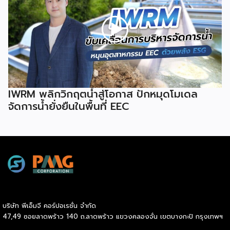
IWRM พลิกวิกฤตน้ำสู่โอกาส ปักหมุดโมเดล
จัดการน้ำยั่งยืนในพื้นที่ EEC
บริษัท พีเอ็มจี คอร์ปอเรชั่น จำกัด
47,49 ซอยลาดพร้าว 140 ถ.ลาดพร้าว แขวงคลองจั่น เขตบางกะปิ กรุงเทพฯ