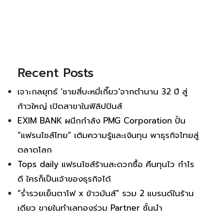
Recent Posts
เจาะกลยุทธ์ ‘ชายสี่บะหมี่เกี๊ยว’จากตำนาน 32 ปี สู่
ก้าวใหญ่ เปิดสาขาในฟิลิปปินส์
EXIM BANK ผนึกกำลัง PMG Corporation ปั้น
“แฟรนไชส์ไทย” เติมความรู้และเงินทุน พาธุรกิจไทยสู่
ตลาดโลก
Tops daily แฟรนไชส์ร้านสะดวกซื้อ คืนทุนไว กำไร
ดี ใครก็เป็นเจ้าของธุรกิจได้
“ร่ำรวยเย็นตาโฟ x ข้าวมันส์” รวม 2 แบรนด์ในร้าน
เดียว ขายในทำเลทองร่วม Partner ชั้นนำ