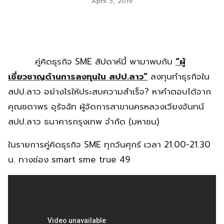
April 5, 2019
คู่คิดธุรกิจ SME สัปดาห์นี้ พามาพบกับ
“ผู้
เชี่ยวชาญด้านการลงทุนใน สปป.ลาว”
ลงทุนทำธุรกิจใน
สปป.ลาว อย่างไรให้ประสบความสำเร็จ? หาคำตอบได้จาก
คุณชดาพร อุรัจฉัท ผู้จัดการสาขานครหลวงเวียงจันทน์
สปป.ลาว ธนาคารกรุงเทพ จำกัด (มหาชน)
ในรายการคู่คิดธุรกิจ SME ทุกวันศุกร์ เวลา 21.00-21.30
น. ทางช่อง smart sme true 49