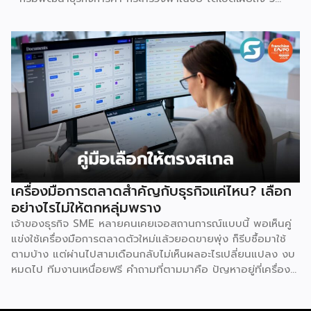
เหตุผลสำคัญที่ชี้ให้เห็นว่า ทำไมระบบแฟรนไชส์จึงเป็นทางเลือก
การลงทุนที่น่าสนใจและช่วยลดอุปสรรคสำหรับผู้เริ่มต้นได้อย่างมี
ประสิทธิภาพ เหตุผลประการแรกคือ การมีโมเดลธุรกิจที่ชัดเจน
และพร้อมนำไปใช้ทันที ซึ่งถือเป็นการลดความเสี่ยงด้านการลงทุน
ได้อย่างดีที่สุด เนื่องจากผู้ลงทุนไม่จำเป็นต้องเสียเวลาลองผิด
ลองถูกเอง ระบบแฟรนไชส์ถูกออกแบบและผ่านการพิสูจน์ความ
สำเร็จมาแล้วโดยเจ้าของแบรนด์ ซึ่งมีการจัดเตรียมอุปกรณ์
โครงสร้างร้านตามมาตรฐาน พร้อมคู่มือการปฏิบัติงานที่ชัดเจน
อีกทั้งยังมีทีมงานคอยช่วยสอนงานทั้งภาคทฤษฎีและปฏิบัติก่อน
เปิดร้านจริง ทำให้ผู้ซื้อแฟรนไชส์สามารถควบคุมคุณภาพของ
สินค้าและบริการให้เป็นไปตามมาตรฐานได้อย่างง่ายดาย เหตุผล
ประการต่อมาคือ แบรนด์มีชื่อเสียงและมีฐานลูกค้าที่แข็งแกร่งอยู่
เครื่องมือการตลาดสำคัญกับธุรกิจแค่ไหน? เลือก
แล้ว การซื้อแฟรนไชส์ทำให้ผู้ลงทุนได้ครอบครองแบรนด์ที่เป็นที่
อย่างไรไม่ให้ตกหลุ่มพราง
รู้จักในตลาด ส่งผลให้มีกลุ่มลูกค้าพร้อมอุดหนุนตั้งแต่วันแรกที่
เจ้าของธุรกิจ SME หลายคนเคยเจอสถานการณ์แบบนี้ พอเห็นคู่
เปิดทำการ นอกจากนี้ เจ้าของแบรนด์ยังทำการตลาด
แข่งใช้เครื่องมือการตลาดตัวใหม่แล้วยอดขายพุ่ง ก็รีบซื้อมาใช้
ประชาสัมพันธ์ และสร้างการรับรู้แบรนด์อย่างต่อเนื่อง ซึ่งช่วยให้
ตามบ้าง แต่ผ่านไปสามเดือนกลับไม่เห็นผลอะไรเปลี่ยนแปลง งบ
ผู้ลงทุนประหยัดงบประมาณด้านการตลาดและสร้างความเชื่อมั่น
หมดไป ทีมงานเหนื่อยฟรี คำถามที่ตามมาคือ ปัญหาอยู่ที่เครื่อง
ให้กับผู้บริโภคได้อย่างรวดเร็ว ประการที่สามคือ การมีที่ปรึกษา
มือ หรืออยู่ที่วิธีใช้กันแน่ คำตอบคือ “ทั้งสองอย่าง” และนี่คือ
คอยดูแลตลอดการทำธุรกิจ สำหรับผู้ที่ไม่เคยทำธุรกิจมาก่อน
สิ่งที่ SME ไทยควรทำความเข้าใจให้ชัดก่อนควักเงินซื้อเครื่องมือ
ความกังวลในการแก้ปัญหาบริหารจัดการมักเป็นเรื่องใหญ่ แต่ใน