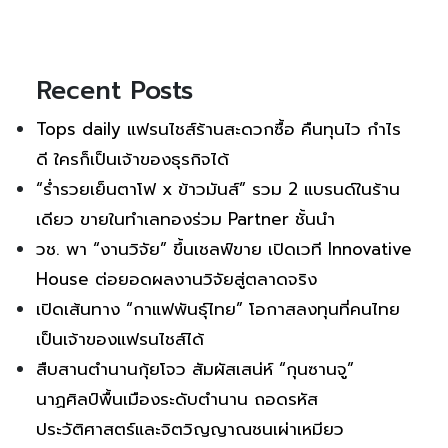
Recent Posts
Tops daily แฟรนไชส์ร้านสะดวกซื้อ คืนทุนไว กำไร
ดี ใครก็เป็นเจ้าของธุรกิจได้
“ร่ำรวยเย็นตาโฟ x ข้าวมันส์” รวม 2 แบรนด์ในร้าน
เดียว ขายในทำเลทองร่วม Partner ชั้นนำ
วช. พา “งานวิจัย” ขึ้นเชลฟ์ขาย เปิดเวที Innovative
House ต่อยอดผลงานวิจัยสู่ตลาดจริง
เปิดเส้นทาง “กาแฟพันธุ์ไทย” โอกาสลงทุนที่คนไทย
เป็นเจ้าของแฟรนไชส์ได้
สืบสานตำนานกุ้ยโจว สัมผัสเสน่ห์ “กุนซานจู”
นาฏศิลป์พื้นเมืองระดับตำนาน ถอดรหัส
ประวัติศาสตร์และจิตวิญญาณชนเผ่าเหมียว