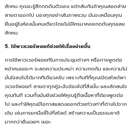
สักคน คุณจะรู้สึกกดดันตัวเอง แต่กลับกันถ้าคุณสอดส่าย
สายตาออกไป มองทุกอย่างในภาพรวม มันจะเหมือนคุณ
ยืนอยู่ในห้องนั้นคนเดียวโดยไม่มีใครมาคอยกดดันคุณเลย
สักคน
5. ใช้พาวเวอร์พอยท์ช่วยให้เรื่องง่ายขึ้น
การใช้พาวเวอร์พอยท์ในการประชุมต่างๆ หรือการพูดต่อ
หน้าคนเยอะๆ จะลดความประหม่า ความกดดัน และความไม่
มั่นใจลงไปได้มากทีเดียวครับ เพราะทันทีที่คุณเปิดสไลด์พา
วเวอร์พอยท์ สายตาทุกคู่จะจับจ้องไปที่สิ่งนั้น และเลิกสนใจ
คุณทันที รวมทั้งมันยังช่วยให้คุณรู้ถึงเนื้อหาที่ต้องพูดต่อ
ไป และทำให้คุณมีโอกาสแสดงออกด้วยท่วงท่าที่ต่างไปจาก
เดิม เช่นการยกมือชี้ไปที่สไลด์ สร้างความเป็นธรรมชาติ
มากกว่ายืนเฉยๆ เยอะ