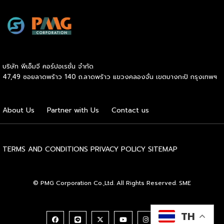
ตัวต่อไป ภาพรวมตลาดโฆษณาดิจิทัลไทยกำลังเปลี่ยนเร็ว
ระบบแฟรนไชส์ เจ้าของแบรนด์จะทำหน้าที่เป็นพี่เลี้ยงและที่ปรึกษา
รายงาน Thailand Digital Advertising ของ KANTAR และ
ทางธุรกิจอย่างใกล้ชิดตลอดระยะเวลาสัญญา คอยให้คำแนะนำ
DAAT ชี้ว่าผู้เชี่ยวชาญแนะนำให้ธุรกิจจัดสรรงบประมาณราว 30%
และร่วมแก้ปัญหาต่างๆ ทำให้ผู้ลงทุนมั่นใจได้ว่าจะไม่ได้เดินอยู่บน
ไว้สำหรับการสร้างแบรนด์ (Brand Building) ในระยะยาว แทนที่
เส้นทางธุรกิจเพียงลำพัง เหตุผลประการที่สี่คือ โอกาสเติบโต
จะทุ่มทุกบาททุกสตางค์ไปกับแคมเปญเน้นยอดขายระยะสั้นเพียง
และระยะเวลาคืนทุนที่รวดเร็ว เนื่องจากเจ้าของแบรนด์จะช่วยดูแล
อย่างเดียว เพราะในภาวะเศรษฐกิจที่ไม่แน่นอน แบรนด์ที่อยู่ใน
ให้คำปรึกษาด้านการบริหารการเงิน การประมาณการรายรับ-ราย
บริษัท พีเอ็มจี คอร์ปอเรชั่น จำกัด
Top of Mind ของผู้บริโภคจะเป็นฝ่ายได้เปรียบเมื่อสถานการณ์
จ่าย ตลอดจนการจัดการสต๊อกสินค้าอย่างเป็นระบบ ช่วยให้ระบบ
47,49 ซอยลาดพร้าว 140 ถ.ลาดพร้าว แขวงคลองจั่น เขตบางกะปิ กรุงเทพฯ
กลับมาคึกคักอีกครั้ง นี่คือจุดที่เครื่องมือการตลาดเข้ามามี
การเงินของร้านมีสภาพคล่องที่ดี เพิ่มโอกาสในการคืนทุนได้เร็ว
บทบาท มันคือ “ตัวช่วยขยายผล” ของกลยุทธ์ที่ธุรกิจวางไว้ ไม่ว่า
ขึ้น และเปิดโอกาสให้ผู้ประกอบการสามารถขยายสาขาเพื่อเติบโต
จะเป็นการเก็บข้อมูลลูกค้า การวัดผล ROI หรือการทำ Ad
ในแวดวงธุรกิจต่อไปได้ไม่ยาก และเหตุผลประการสุดท้ายคือ
About Us
Partner with Us
Contact us
Optimization ด้วย AI แต่ต้องย้ำว่าเครื่องมือทำหน้าที่ “รับใช้
การเข้าถึงแหล่งเงินทุนได้ง่ายกว่าธุรกิจทั่วไป สถาบันการเงินส่วน
กลยุทธ์” […]
ใหญ่ให้ความไว้วางใจและอนุมัติสินเชื่อแก่ผู้ขอซื้อแฟรนไชส์ที่เป็น
แบรนด์มาตรฐานมีชื่อเสียง […]
TERMS AND CONDITIONS
PRIVACY POLICY
SITEMAP
© PMG Corporation Co.,Ltd. All Rights Reserved. SME
TH