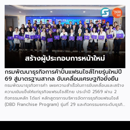
รวมกว่า 250 บูธ บนพื้นที่ 15,000 ตารางเมตร หวังเป็นทาง
เลือกสร้างรายได้เพิ่มและพยุงเศรษฐกิจไทยให้ฟื้นตัว เสิร์ฟครบ
จบในงานด้วยสินเชื่อ และทำเลทองทั่วประเทศ พร้อมเสวนาให้
ความรู้โดยผู้ทรงคุณวุฒิคับคั่ง และกิจกรรมเจรจาจับคู่ธุรกิจทั้งใน
และต่างประเทศ งานจัดต่อเนื่องระหว่างวันที่ 6-9 สิงหาคมนี้ ที่
ฮอลล์ 6-8 อิมแพ็คเมืองทองธานี คาดเม็ดเงินสะพัดในงานราว
220 ล้านบาท นายพูนพงษ์ นัยนาภากรณ์ อธิบดีกรมพัฒนา
ธุรกิจการค้า กระทรวงพาณิชย์ กล่าวว่า งาน ” Franchise Expo
Thailand & Thailand E-Commerce Selection Expo
(TESE 2026) เป็นเวทีแสดงธุรกิจแฟรนไชส์และโซลูชั่นส์แบบครบ
วงจร […]
กรมพัฒนาธุรกิจการค้าปั้นแฟรนไชส์ไทยรุ่นใหม่ปี
69 สู่มาตรฐานสากล ขับเคลื่อนเศรษฐกิจยั่งยืน
กรมพัฒนาธุรกิจการค้า เผยความสำเร็จในการขับเคลื่อนและสร้าง
ความเข้มแข็งให้แก่ธุรกิจแฟรนไชส์ไทย ประจำปี 2569 ผ่าน 2
กิจกรรมหลัก ได้แก่ หลักสูตรการบริหารจัดการธุรกิจแฟรนไชส์
(DBD Franchise Program) รุ่นที่ 29 และกิจกรรมยกระดับธุรกิจ
สู่เกณฑ์มาตรฐานคุณภาพการบริหารจัดการธุรกิจแฟรนไชส์
(Franchise Standard) มุ่งเป้าบ่มเพาะศักยภาพผู้ประกอบการราย
ใหม่ พร้อมการันตีคุณภาพมาตรฐานเพื่อสร้างความเชี่ยวชาญและ
ความน่าเชื่อถือในตลาดโลก นายพูนพงษ์ นัยนาภากรณ์ อธิบดี