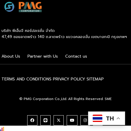
กรมพัฒนาธุรกิจการค้า กระทรวงพาณิชย์ เปิดเผยภายหลังเป็น
ประธานมอบประกาศนียบัตรแก่ผู้ประกอบการแฟรนไชส์ใน 2
กิจกรรมว่า “ขอแสดงความยินดีกับทุกกิจการที่ได้รับ
ประกาศนียบัตรในวันนี้ (วันพุธที่ 15 กรกฎาคม 2569) โดย
บริษัท พีเอ็มจี คอร์ปอเรชั่น จำกัด
กิจกรรมแรกเป็นการอบรมหลักสูตรการบริหารจัดการธุรกิจแฟรน
47,49 ซอยลาดพร้าว 140 ถ.ลาดพร้าว แขวงคลองจั่น เขตบางกะปิ กรุงเทพฯ
ไชส์ (DBD Franchise Program: DBD-FP) รุ่นที่ 29 ซึ่งเป็น
หลักสูตรระยะยาวที่จัดขึ้นตั้งแต่วันที่ 3 ธันวาคม 2568 – วันที่ 2
เมษายน 2569 รวม 23 วัน โดยได้รับเกียรติจากวิทยากรผู้ทรง
About Us
Partner with Us
Contact us
คุณวุฒิจากภาครัฐ ภาคเอกชน และสถาบันการศึกษา ที่มาร่วมบ่ม
เพาะความรู้เชิงปฏิบัติการให้แก่ผู้ประกอบธุรกิจแฟรนไชส์อย่างเข้ม
ข้นรวม […]
TERMS AND CONDITIONS
PRIVACY POLICY
SITEMAP
© PMG Corporation Co.,Ltd. All Rights Reserved. SME
TH