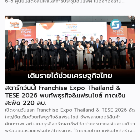
6-8 ศูนย์แสดงสินค้าและการประชุมอิมแพ็ค เมืองทองธานี
พร้อมจัดพิธีมอบรางวัล DBD Thailand Franchise Award
2026 ให้แก่ผู้ประกอบธุรกิจแฟรนไชส์ที่อยู่ในการส่งเสริมสนับสนุน
ของกรมฯ นายพูนพงษ์ นัยนาภากรณ์ อธิบดีกรมพัฒนาธุรกิจ
การค้า กระทรวงพาณิชย์ เปิดเผยภายหลังเป็นประธานเปิดงาน
“งานแฟรนไชส์ เอ็กซ์โป ไทยแลนด์ บาย สมาร์ท เอสเอ็มอี เอ็กซ์
โป (Franchise Expo Thailand by Smart SME Expo)” ซึ่ง
เป็นงานแสดงธุรกิจแฟรนไชส์ชั้นนำที่จัดขึ้นโดย บริษัท พีเอ็มจี
คอร์ปอเรชัน จำกัด เพื่อยกระดับศักยภาพของผู้ประกอบการและ
เจ้าของธุรกิจที่ต้องการขยายกิจการผ่านระบบแฟรนไชส์ […]
สตาร์ทวันนี้! Franchise Expo Thailand &
TESE 2026 พบทัพธุรกิจ&แฟรนไชส์ คาดเงิน
สะพัด 220 ลบ.
เปิดงานวันแรก Franchise Expo Thailand & TESE 2026 จัด
ใหญ่จัดเต็มด้วยทัพธุรกิจ&แฟรนไชส์ ซัพพลายเออร์สินค้า
ศักยภาพและโมเดลธุรกิจสร้างอาชีพไว้อย่างครบวงจรในงานเดียว
พร้อมแนวร่วมแฟรนไชส์โครงการ “ไทยช่วยไทย แฟรนไชส์สร้าง
อาชีพ พลัส” ที่รัฐช่วยจ่ายค่าแฟรนไชส์ 50% มาเสริมทัพในงาน