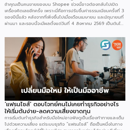
ถ้าคุณเป็นคนขายของบน Shopee ช่วงนี้อาจต้องกลับไปเปิด
เครื่องคิดเลขอีกครั้ง เพราะนี่คือการปรับขึ้นค่าธรรมเนียมครั้งที่ 3
ของปีนี้แล้ว หลังจากที่เพิ่งขึ้นไปเมื่อเดือนเมษายน และมิถุนายนที่
ผ่านมา และรอบนี้จะมีผลตั้งแต่วันที่ 4 สิงหาคม 2569 เป็นต้นไป
สำหรับการปรับค่าธรรมเนียมการขาย จะแบ่งตามประเภทร้าน
เช่น ร้านที่เป็นแบรนด์ขนาดใหญ่ จะมีเรตสูงสุด 19.26% ในหมวด
แฟชั่น และ FMCG, ร้าน Non-Mall ทั่วไป สูงสุด 17.12% เป็นต้น
โดยตัวเลขเหล่านี้รวม VAT 7% แล้ว และยังไม่นับค่าธรรมเนียม
อื่นที่เก็บซ้อนอยู่ เช่น ค่าธรรมเนียมการชำระเงิน (เริ่มต้น 3.21%)
และค่าธรรมเนียมโครงสร้างพื้นฐาน 1.07 บาทต่อออร์เดอร์
(สำหรับร้านที่มียอดขายเกิน 100 ออร์เดอร์ต่อเดือน) ลอง
คำนวณดู หากเป็นร้าน Non-Mall ขายเสื้อยืดตัวละ 100 บาท ค่า
ส่ง 25 บาท เมื่อหักค่าธรรมเนียมการขาย […]
‘แฟรนไชส์’ ตอบโจทย์คนไม่เคยทำธุรกิจอย่างไร
ให้เริ่มต้นง่าย-ลดความเสี่ยงขาดทุน
การเริ่มต้นทำธุรกิจสำหรับมือใหม่อาจฟังดูเป็นเรื่องท้าทายและเต็ม
ไปด้วยความเสี่ยง แต่ระบบธุรกิจ “แฟรนไชส์” ถือเป็นหนึ่งในทาง