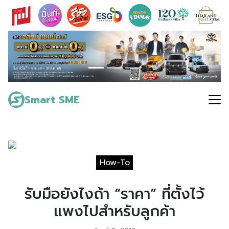
Skip
to
content
Search
for:
Smart SME
How-To
รับมือยังไงถ้า “ราคา” ที่ตั้งไว้
แพงไปสำหรับลูกค้า