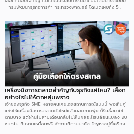
เลือกที่ตอบโจทย์ผู้ที่ไม่เคยมีประสบการณ์มาก่อนได้อย่างดีเยี่ยม
กรมพัฒนาธุรกิจการค้า กระทรวงพาณิชย์ ได้เปิดเผยถึง 5
เหตุผลสำคัญที่ชี้ให้เห็นว่า ทำไมระบบแฟรนไชส์จึงเป็นทางเลือก
การลงทุนที่น่าสนใจและช่วยลดอุปสรรคสำหรับผู้เริ่มต้นได้อย่างมี
ประสิทธิภาพ เหตุผลประการแรกคือ การมีโมเดลธุรกิจที่ชัดเจน
และพร้อมนำไปใช้ทันที ซึ่งถือเป็นการลดความเสี่ยงด้านการลงทุน
ได้อย่างดีที่สุด เนื่องจากผู้ลงทุนไม่จำเป็นต้องเสียเวลาลองผิด
ลองถูกเอง ระบบแฟรนไชส์ถูกออกแบบและผ่านการพิสูจน์ความ
สำเร็จมาแล้วโดยเจ้าของแบรนด์ ซึ่งมีการจัดเตรียมอุปกรณ์
โครงสร้างร้านตามมาตรฐาน พร้อมคู่มือการปฏิบัติงานที่ชัดเจน
อีกทั้งยังมีทีมงานคอยช่วยสอนงานทั้งภาคทฤษฎีและปฏิบัติก่อน
เปิดร้านจริง ทำให้ผู้ซื้อแฟรนไชส์สามารถควบคุมคุณภาพของ
สินค้าและบริการให้เป็นไปตามมาตรฐานได้อย่างง่ายดาย เหตุผล
ประการต่อมาคือ แบรนด์มีชื่อเสียงและมีฐานลูกค้าที่แข็งแกร่งอยู่
เครื่องมือการตลาดสำคัญกับธุรกิจแค่ไหน? เลือก
แล้ว การซื้อแฟรนไชส์ทำให้ผู้ลงทุนได้ครอบครองแบรนด์ที่เป็นที่
อย่างไรไม่ให้ตกหลุ่มพราง
รู้จักในตลาด ส่งผลให้มีกลุ่มลูกค้าพร้อมอุดหนุนตั้งแต่วันแรกที่
เจ้าของธุรกิจ SME หลายคนเคยเจอสถานการณ์แบบนี้ พอเห็นคู่
เปิดทำการ นอกจากนี้ เจ้าของแบรนด์ยังทำการตลาด
แข่งใช้เครื่องมือการตลาดตัวใหม่แล้วยอดขายพุ่ง ก็รีบซื้อมาใช้
ประชาสัมพันธ์ และสร้างการรับรู้แบรนด์อย่างต่อเนื่อง ซึ่งช่วยให้
ตามบ้าง แต่ผ่านไปสามเดือนกลับไม่เห็นผลอะไรเปลี่ยนแปลง งบ
ผู้ลงทุนประหยัดงบประมาณด้านการตลาดและสร้างความเชื่อมั่น
หมดไป ทีมงานเหนื่อยฟรี คำถามที่ตามมาคือ ปัญหาอยู่ที่เครื่อง
ให้กับผู้บริโภคได้อย่างรวดเร็ว ประการที่สามคือ การมีที่ปรึกษา
มือ หรืออยู่ที่วิธีใช้กันแน่ คำตอบคือ “ทั้งสองอย่าง” และนี่คือ
คอยดูแลตลอดการทำธุรกิจ สำหรับผู้ที่ไม่เคยทำธุรกิจมาก่อน