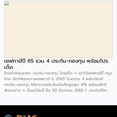
ใจ อย่าทำโดยไม่รู้เรื่องอะไร แน่อนว่า “กองทุนรวม” มีความเสี่ยง
8 ระดับ ด้วยกัน ระดับ 1 กองทุนรวมตลาดเงินในประเทศ: เงิน
ฝาก ตราสารหนี้ ที่มีอายุเฉลี่ยไม่เกิน 3 เดือนระดับ 2 กองทุนรวม
ตลาดเงินในประเทศผสมต่างประเทศระดับ 3 กองทุนรวม
พันธบัตรรัฐบาลระดับ 4 กองทุนรวมตราสารหนี้ระดับ 5 กองทุน
รวมผสม: หุ้นและตราสารหนี้ระดับ 6 กองทุนรวมตราสารทุน:
ลงทุนในหุ้นระดับ 7 กองทุนรวมหมวดอุตสาหกรรม: ลงทุนในหุ้นที่
กระจุกอยู่ในอุตสาหกรรมเดียวกันระดับ 8 กองทุนรวมสินทรัพย์
ทางเลือก: เช่น น้ำมัน ทองคำ เมื่อมาถึงตรงนี้ก็ต้องย้อนกลับมา
ถามตัวเองว่าสามารถรับความเสี่ยงได้มากน้อยแค่ไหนก่อน และ
เซฟภาษีปี 65 รวม 4 ประกัน-กองทุน พร้อมโปร
ต้องคิดอยู่เสมอว่าลงทุนน้อยได้มากไม่มี เพราะทุกอย่างเป็นความ
เด็ด
เสี่ยง หากต้องการผลตอบแทนที่สูงก็ต้องเสี่ยงมาก เหล่านี้คือ
ใครกำลังมองหา ประกัน-กองทุน โปรเด็ด ๆ เอาไว้เซฟภาษีนี้ กรุง
เรื่องธรรมดาที่อยู่คู่กับการลงทุน หากพิจารณาระดับความ
ไทย จัดทัพเทศกาลเซฟภาษี ปี 2565 โดยรวม 4 ผลิตภัณฑ์
เสี่ยง […]
ประกัน-กองทุน ให้สามารถรับรับเงินคืนสูงสุด 4% พร้อมสิทธิ
พิเศษต่าง ๆ ตั้งแต่วันนี้ ถึง 30 ธันวาคม 2565 1. ประกันชีวิต
(KTAXA) ประกันสุขภาพ และการคุ้มครองชีวิต อุบัติเหตุ โรคร้าย
แรง ซึ่งมีผลิตภัณฑ์ อาทิ iShield, iHealthyUltra, Life
Protect 18, Life Retire 5, Mea extra, iWealthy และ iLink
สามารถซื้อได้ที่กรุงไทยทุกสาขา พร้อมรับสิทธิ์พิเศษมากมาย •