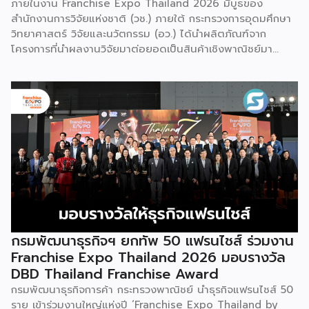
ภายในงาน Franchise Expo Thailand 2026 มีบูธของ
สำนักงานการวิจัยแห่งชาติ (วช.) ภายใต้ กระทรวงการอุดมศึกษา
วิทยาศาสตร์ วิจัยและนวัตกรรม (อว.) ได้นำผลิตภัณฑ์จาก
โครงการที่นำผลงานวิจัยมาต่อยอดเป็นสินค้าเชิงพาณิชย์มา
แสดง พร้อมจัดจำหน่ายให้กับผู้ที่สนใจได้เลือกซื้อ สำหรับ วช.
มีภารกิจหลัก คือการให้ทุนวิจัย ดูแลเรื่องการวิจัยในภาพรวม รวม
ถึงการให้รางวัล และสนับสนุนนักวิจัย ตั้งแต่ระดับเยาวชนไปจนถึง
นักวิจัยอาวุโส แน่นอนว่านี่เป็นหน่วยงานผู้อยู่เบื้องหลังงานวิจัย
ไทยตั้งแต่ต้นน้ำยันปลายน้ำ กิจกรรมที่นำมาจัดแสดงในบูธ
ครั้งนี้เป็นส่วนหนึ่งของทุนที่ วช. สนับสนุนภายใต้ชุดโครงการ
Innovative House ซึ่งมีเป้าหมายชัดเจน คือการแนะแนวและ
สนับสนุนให้ผู้ประกอบการนำนวัตกรรมที่ต่อยอดมาจากงานวิจัย
ไปพัฒนาต่อจนสามารถขายได้จริงในเชิงพาณิชย์ ไม่ใช่แค่งาน
วิจัยที่อยู่ในห้องแล็บ โดยสินค้าที่นำมาโชว์ในบูธจึงเป็นผลิตภัณฑ์
ที่ “พร้อมขาย” แล้วจริงๆ บางแบรนด์ขายออนไลน์ บางแบรนด์
ขายเฉพาะหน้าร้าน นอกจากนี้ ยังมีการสาธิตนำผลิตภัณฑ์ไป
กรมพัฒนาธุรกิจฯ ยกทัพ 50 แฟรนไชส์ ร่วมงาน
แปรรูปเป็นเมนูอาหาร-เครื่องดื่มให้ผู้ร่วมงานเห็นวิธีใช้งานจริง
Franchise Expo Thailand 2026 มอบรางวัล
โดยนำ ‘น้ำผึ้ง’ ที่ไม่ได้นำมาวางขายแบบเดิม ๆ แต่แปรรูปเป็น
DBD Thailand Franchise Award
เครื่องดื่มสเลอปี้ให้ผู้ร่วมงานได้ชิมสดๆ หน้าบูธ เพื่อดึงดูดและ
กรมพัฒนาธุรกิจการค้า กระทรวงพาณิชย์ นำธุรกิจแฟรนไชส์ 50
สร้างประสบการณ์ให้คนในงานได้ทดลองสัมผัสสินค้าจริง และหาก