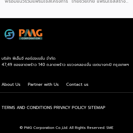
พร้อมแนวร่วมแฟรนไชส์โครงการ “ไทยช่วยไทย แฟรนไชส์สร้าง
อาชีพ พลัส” ที่รัฐช่วยจ่ายค่าแฟรนไชส์ 50% มาเสริมทัพในงาน
รวมกว่า 250 บูธ บนพื้นที่ 15,000 ตารางเมตร หวังเป็นทาง
เลือกสร้างรายได้เพิ่มและพยุงเศรษฐกิจไทยให้ฟื้นตัว เสิร์ฟครบ
จบในงานด้วยสินเชื่อ และทำเลทองทั่วประเทศ พร้อมเสวนาให้
ความรู้โดยผู้ทรงคุณวุฒิคับคั่ง และกิจกรรมเจรจาจับคู่ธุรกิจทั้งใน
และต่างประเทศ งานจัดต่อเนื่องระหว่างวันที่ 6-9 สิงหาคมนี้ ที่
ฮอลล์ 6-8 อิมแพ็คเมืองทองธานี คาดเม็ดเงินสะพัดในงานราว
220 ล้านบาท นายพูนพงษ์ นัยนาภากรณ์ อธิบดีกรมพัฒนา
บริษัท พีเอ็มจี คอร์ปอเรชั่น จำกัด
ธุรกิจการค้า กระทรวงพาณิชย์ กล่าวว่า งาน ” Franchise Expo
47,49 ซอยลาดพร้าว 140 ถ.ลาดพร้าว แขวงคลองจั่น เขตบางกะปิ กรุงเทพฯ
Thailand & Thailand E-Commerce Selection Expo
(TESE 2026) เป็นเวทีแสดงธุรกิจแฟรนไชส์และโซลูชั่นส์แบบครบ
วงจร […]
About Us
Partner with Us
Contact us
TERMS AND CONDITIONS
PRIVACY POLICY
SITEMAP
© PMG Corporation Co.,Ltd. All Rights Reserved. SME