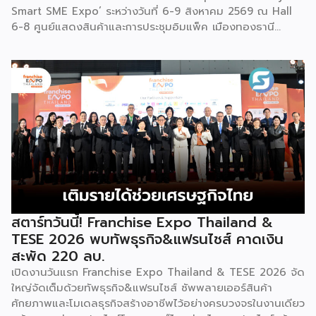
ราย เข้าร่วมงานใหญ่แห่งปี ‘Franchise Expo Thailand by
ใครสนใจก็สามารถซื้อ หัวเชื้อ กลับไปทำเครื่องดื่มต่อเองที่บ้านได้
Smart SME Expo’ ระหว่างวันที่ 6-9 สิงหาคม 2569 ณ Hall
เช่นกัน […]
6-8 ศูนย์แสดงสินค้าและการประชุมอิมแพ็ค เมืองทองธานี
พร้อมจัดพิธีมอบรางวัล DBD Thailand Franchise Award
2026 ให้แก่ผู้ประกอบธุรกิจแฟรนไชส์ที่อยู่ในการส่งเสริมสนับสนุน
ของกรมฯ นายพูนพงษ์ นัยนาภากรณ์ อธิบดีกรมพัฒนาธุรกิจ
การค้า กระทรวงพาณิชย์ เปิดเผยภายหลังเป็นประธานเปิดงาน
“งานแฟรนไชส์ เอ็กซ์โป ไทยแลนด์ บาย สมาร์ท เอสเอ็มอี เอ็กซ์
โป (Franchise Expo Thailand by Smart SME Expo)” ซึ่ง
เป็นงานแสดงธุรกิจแฟรนไชส์ชั้นนำที่จัดขึ้นโดย บริษัท พีเอ็มจี
คอร์ปอเรชัน จำกัด เพื่อยกระดับศักยภาพของผู้ประกอบการและ
เจ้าของธุรกิจที่ต้องการขยายกิจการผ่านระบบแฟรนไชส์ […]
สตาร์ทวันนี้! Franchise Expo Thailand &
TESE 2026 พบทัพธุรกิจ&แฟรนไชส์ คาดเงิน
สะพัด 220 ลบ.
เปิดงานวันแรก Franchise Expo Thailand & TESE 2026 จัด
ใหญ่จัดเต็มด้วยทัพธุรกิจ&แฟรนไชส์ ซัพพลายเออร์สินค้า
ศักยภาพและโมเดลธุรกิจสร้างอาชีพไว้อย่างครบวงจรในงานเดียว