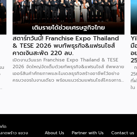
สตาร์ทวันนี้! Franchise Expo Thailand
Yi
& TESE 2026 พบทัพธุรกิจ&แฟรนไชส์
มื
คาดเงินสะพัด 220 ลบ.
อย
2
เปิดงานวันแรก Franchise Expo Thailand & TESE
2026 จัดใหญ่จัดเต็มด้วยทัพธุรกิจ&แฟรนไชส์ ซัพพลาย
รน
กา
เออร์สินค้าศักยภาพและโมเดลธุรกิจสร้างอาชีพไว้อย่าง
o
256
ครบวงจรในงานเดียว พร้อมแนวร่วมแฟรนไชส์โครงการ
ที
“ไทยช่วยไทย แฟรนไชส์สร้างอาชีพ พลัส” ที่รัฐช่วยจ่าย
ใน 
ค่าแฟรนไชส์ 50% มาเสริมทัพในงาน รวมกว่า 250 บูธ
dr
บนพื้นที่ 15,000 ตารางเมตร หวังเป็นทางเลือกสร้าง
Su
รายได้เพิ่มและพยุงเศรษฐกิจไทยให้ฟื้นตัว เสิร์ฟครบจบ
ด้
ในงานด้วยสินเชื่อ และทำเลทองทั่วประเทศ พร้อมเสวนา
อุต
ให้ความรู้โดยผู้ทรงคุณวุฒิคับคั่ง และกิจกรรมเจรจาจับคู่
รว
ำกัด
ธุรกิจทั้งในและต่างประเทศ งานจัดต่อเนื่องระหว่างวันที่
าย
บร
About Us
Partner with Us
Contact us
.ลาดพร้าว แขวง
6-9 สิงหาคมนี้ ที่ฮอลล์ 6-8 อิมแพ็คเมืองทองธานี
nd
ทั