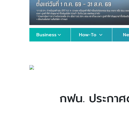
Business
How-To
N
กฟน. ประกาศดั