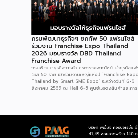
กรมพัฒนาธุรกิจฯ ยกทัพ 50 แฟรนไชส์
ร่วมงาน Franchise Expo Thailand
2026 มอบรางวัล DBD Thailand
Franchise Award
กรมพัฒนาธุรกิจการค้า กระทรวงพาณิชย์ นำธุรกิจแฟ
ไชส์ 50 ราย เข้าร่วมงานใหญ่แห่งปี ‘Franchise Exp
Thailand by Smart SME Expo’ ระหว่างวันที่ 6-9
สิงหาคม 2569 ณ Hall 6-8 ศูนย์แสดงสินค้าและการ
ประชุมอิมแพ็ค เมืองทองธานี พร้อมจัดพิธีมอบรางวัล
DBD Thailand Franchise Award 2026 ให้แก่ผู้ประ
กอบธุรกิจแฟรนไชส์ที่อยู่ในการส่งเสริมสนับสนุนของก
รมฯ นายพูนพงษ์ นัยนาภากรณ์ อธิบดีกรมพัฒนา
ธุรกิจการค้า กระทรวงพาณิชย์ เปิดเผยภายหลังเป็น
บริษัท พีเอ็มจี คอร์ปอเรชั่น จ
ประธานเปิดงาน “งานแฟรนไชส์ เอ็กซ์โป ไทยแลนด์ บ
47,49 ซอยลาดพร้าว 140 ถ
สมาร์ท เอสเอ็มอี เอ็กซ์โป (Franchise Expo Thaila