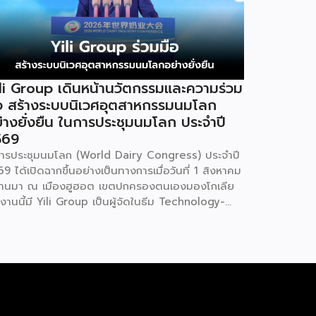
li Group เดินหน้านวัตกรรมและความร่วม
อ สร้างระบบนิเวศอุตสาหกรรมนมโลก
่างยั่งยืน ในการประชุมนมโลก ประจำปี
569
รประชุมนมโลก (World Dairy Congress) ประจำปี
9 ได้เปิดฉากขึ้นอย่างเป็นทางการเมื่อวันที่ 1 สิงหาคม
่ผ่านมา ณ เมืองฮูฮอต เขตปกครองตนเองมองโกเลีย
งานนี้มี Yili Group เป็นผู้จัดในธีม Technology-
iven, Partnership Oriented, Co-building a
stainable Global Dairy Ecosystem (ขับเคลื่อน
วยเทคโนโลยี มุ่งกระชับความร่วมมือ สร้างระบบนิเวศ
สาหกรรมนมโลกอย่างยั่งยืน) ถือเป็นเวทีระดับโลกที่
บรวมผู้นำจากสมาคมการค้านานาชาติ นักวิชาการ และผู้
ิหารระดับสูงตลอดห่วงโซ่คุณค่าของอุตสาหกรรมนม
่วโลก ฮูฮอตขึ้นแท่นเมืองหลวงแห่งอุตสาหกรรมนม