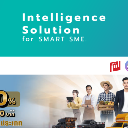
earch
r: