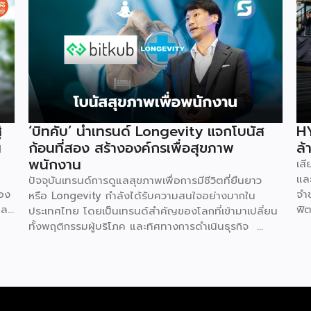
่
‘บิทคับ’ นำเทรนด์ Longevity แจกโบนัส
HY
น
ก้อนที่สอง สร้างองค์กรเพื่อสุขภาพ
ล้
พนักงาน
เส
และ
ปัจจุบันเทรนด์การดูแลสุขภาพเพื่อการมีชีวิตที่ยืนยาว
่อง
จำ
หรือ Longevity กำลังได้รับความสนใจอย่างมากใน
ละ
ฟิต
ประเทศไทย โดยเป็นเทรนด์สำคัญของโลกที่เข้ามาเปลี่ยน
ทุน
100
ทั้งพฤติกรรมผู้บริโภค และทิศทางการดำเนินธุรกิจ
อม
บัต
ล่าสุด คุณท๊อป-จิรายุส ทรัพย์ศรีโสภา ผู้ก่อตั้งและ
้
คือ
ประธานเจ้าหน้าที่บริหารกลุ่ม บริษัท บิทคับ แคปปิตอล
ยุ
จิ
กรุ๊ป โฮลดิ้งส์ จำกัด หนึ่งในผู้บุกเบิกวงการนี้และผู้ขยาย
่ม
ไม
ธุรกิจสู่คอมมูนิตี้สุขภาพ “StayGold” ได้ประกาศนโยบาย
คื
ใหม่ แจกโบนัสสุขภาพเป็นโบนัสก้อนที่สองเพิ่มเติมจาก