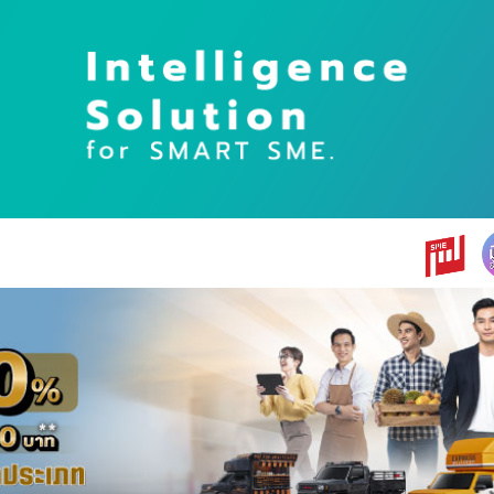
earch
r: