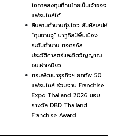
โอกาสลงทุนที่คนไทยเป็นเจ้าของ
แฟรนไชส์ได้
สืบสานตำนานกุ้ยโจว สัมผัสเสน่ห์
“กุนซานจู” นาฏศิลป์พื้นเมือง
ระดับตำนาน ถอดรหัส
ประวัติศาสตร์และจิตวิญญาณ
ชนเผ่าเหมียว
กรมพัฒนาธุรกิจฯ ยกทัพ 50
แฟรนไชส์ ร่วมงาน Franchise
Expo Thailand 2026 มอบ
รางวัล DBD Thailand
Franchise Award