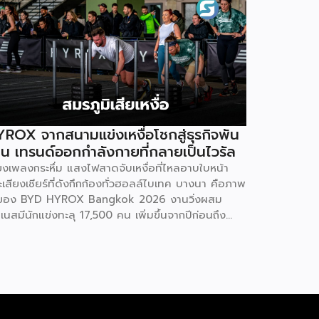
ROX จากสนามแข่งเหงื่อโชกสู่ธุรกิจพัน
าน เทรนด์ออกกำลังกายที่กลายเป็นไวรัล
ียงเพลงกระหึ่ม แสงไฟสาดจับเหงื่อที่ไหลอาบใบหน้า
เสียงเชียร์ที่ดังกึกก้องทั่วฮอลล์ไบเทค บางนา คือภาพ
ของ BYD HYROX Bangkok 2026 งานวิ่งผสม
เนสมีนักแข่งทะลุ 17,500 คน เพิ่มขึ้นจากปีก่อนถึง
% พร้อมผู้ชมอีกกว่า 21,250 คนที่ยอมจ่ายเงินซื้อ
รเข้าไปนั่งดูคนอื่น “ทรมานตัวเอง” ที่น่าสนใจกว่านั้น
 ซูเปอร์สตาร์อย่างณเดชน์ คูกิมิยะ, หมาก ปริญ, เจมส์
รายุ และแอน ทองประสม ต่างประกาศลงสนามจริง
่ใช่แค่มาเปิดงาน นี่ไม่ใช่แค่กระแสฟิตเนสธรรมดา แต่
อปรากฏการณ์ที่กำลังเปลี่ยนภูมิทัศน์ของอุตสาหกรรม