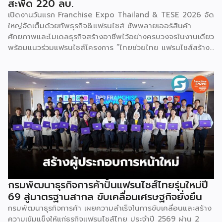
สะพัด 220 ลบ.
เปิดงานวันแรก Franchise Expo Thailand & TESE 2026 จัด
ใหญ่จัดเต็มด้วยทัพธุรกิจ&แฟรนไชส์ ซัพพลายเออร์สินค้า
ศักยภาพและโมเดลธุรกิจสร้างอาชีพไว้อย่างครบวงจรในงานเดียว
พร้อมแนวร่วมแฟรนไชส์โครงการ “ไทยช่วยไทย แฟรนไชส์สร้าง
อาชีพ พลัส” ที่รัฐช่วยจ่ายค่าแฟรนไชส์ 50% มาเสริมทัพในงาน
รวมกว่า 250 บูธ บนพื้นที่ 15,000 ตารางเมตร หวังเป็นทาง
เลือกสร้างรายได้เพิ่มและพยุงเศรษฐกิจไทยให้ฟื้นตัว เสิร์ฟครบ
จบในงานด้วยสินเชื่อ และทำเลทองทั่วประเทศ พร้อมเสวนาให้
ความรู้โดยผู้ทรงคุณวุฒิคับคั่ง และกิจกรรมเจรจาจับคู่ธุรกิจทั้งใน
และต่างประเทศ งานจัดต่อเนื่องระหว่างวันที่ 6-9 สิงหาคมนี้ ที่
ฮอลล์ 6-8 อิมแพ็คเมืองทองธานี คาดเม็ดเงินสะพัดในงานราว
220 ล้านบาท นายพูนพงษ์ นัยนาภากรณ์ อธิบดีกรมพัฒนา
ธุรกิจการค้า กระทรวงพาณิชย์ กล่าวว่า งาน ” Franchise Expo
Thailand & Thailand E-Commerce Selection Expo
(TESE 2026) เป็นเวทีแสดงธุรกิจแฟรนไชส์และโซลูชั่นส์แบบครบ
วงจร […]
กรมพัฒนาธุรกิจการค้าปั้นแฟรนไชส์ไทยรุ่นใหม่ปี
69 สู่มาตรฐานสากล ขับเคลื่อนเศรษฐกิจยั่งยืน
กรมพัฒนาธุรกิจการค้า เผยความสำเร็จในการขับเคลื่อนและสร้าง
ความเข้มแข็งให้แก่ธุรกิจแฟรนไชส์ไทย ประจำปี 2569 ผ่าน 2