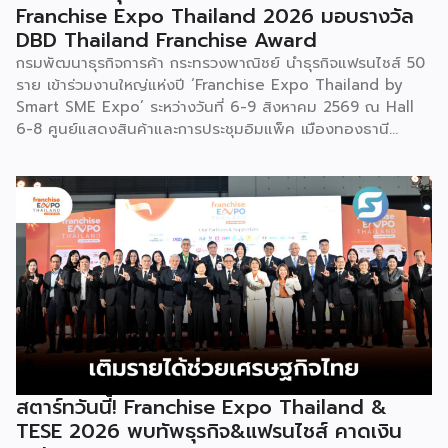
Franchise Expo Thailand 2026 มอบรางวัล
DBD Thailand Franchise Award
กรมพัฒนาธุรกิจการค้า กระทรวงพาณิชย์ นำธุรกิจแฟรนไชส์ 50
ราย เข้าร่วมงานใหญ่แห่งปี ‘Franchise Expo Thailand by
Smart SME Expo’ ระหว่างวันที่ 6-9 สิงหาคม 2569 ณ Hall
6-8 ศูนย์แสดงสินค้าและการประชุมอิมแพ็ค เมืองทองธานี
พร้อมจัดพิธีมอบรางวัล DBD Thailand Franchise Award
2026 ให้แก่ผู้ประกอบธุรกิจแฟรนไชส์ที่อยู่ในการส่งเสริมสนับสนุน
ของกรมฯ นายพูนพงษ์ นัยนาภากรณ์ อธิบดีกรมพัฒนาธุรกิจ
การค้า กระทรวงพาณิชย์ เปิดเผยภายหลังเป็นประธานเปิดงาน
“งานแฟรนไชส์ เอ็กซ์โป ไทยแลนด์ บาย สมาร์ท เอสเอ็มอี เอ็กซ์
โป (Franchise Expo Thailand by Smart SME Expo)” ซึ่ง
เป็นงานแสดงธุรกิจแฟรนไชส์ชั้นนำที่จัดขึ้นโดย บริษัท พีเอ็มจี
คอร์ปอเรชัน จำกัด เพื่อยกระดับศักยภาพของผู้ประกอบการและ
เจ้าของธุรกิจที่ต้องการขยายกิจการผ่านระบบแฟรนไชส์ […]
สตาร์ทวันนี้! Franchise Expo Thailand &
TESE 2026 พบทัพธุรกิจ&แฟรนไชส์ คาดเงิน