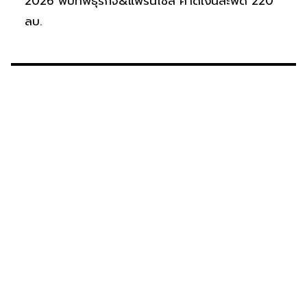
2026 พบทัพธุรกิจ&แฟรนไชส์ คาดเงินสะพัด 220
ลบ.