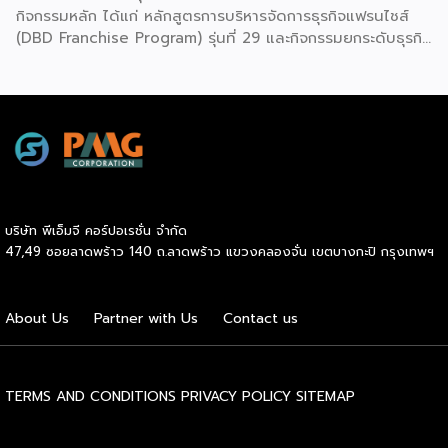
กิจกรรมหลัก ได้แก่ หลักสูตรการบริหารจัดการธุรกิจแฟรนไชส์
(DBD Franchise Program) รุ่นที่ 29 และกิจกรรมยกระดับธุรกิจ
สู่เกณฑ์มาตรฐานคุณภาพการบริหารจัดการธุรกิจแฟรนไชส์
(Franchise Standard) มุ่งเป้าบ่มเพาะศักยภาพผู้ประกอบการราย
ใหม่ พร้อมการันตีคุณภาพมาตรฐานเพื่อสร้างความเชี่ยวชาญและ
ความน่าเชื่อถือในตลาดโลก นายพูนพงษ์ นัยนาภากรณ์ อธิบดี
กรมพัฒนาธุรกิจการค้า กระทรวงพาณิชย์ เปิดเผยภายหลังเป็น
ประธานมอบประกาศนียบัตรแก่ผู้ประกอบการแฟรนไชส์ใน 2
กิจกรรมว่า “ขอแสดงความยินดีกับทุกกิจการที่ได้รับ
ประกาศนียบัตรในวันนี้ (วันพุธที่ 15 กรกฎาคม 2569) โดย
บริษัท พีเอ็มจี คอร์ปอเรชั่น จำกัด
กิจกรรมแรกเป็นการอบรมหลักสูตรการบริหารจัดการธุรกิจแฟรน
47,49 ซอยลาดพร้าว 140 ถ.ลาดพร้าว แขวงคลองจั่น เขตบางกะปิ กรุงเทพฯ
ไชส์ (DBD Franchise Program: DBD-FP) รุ่นที่ 29 ซึ่งเป็น
หลักสูตรระยะยาวที่จัดขึ้นตั้งแต่วันที่ 3 ธันวาคม 2568 – วันที่ 2
เมษายน 2569 รวม 23 วัน โดยได้รับเกียรติจากวิทยากรผู้ทรง
About Us
Partner with Us
Contact us
คุณวุฒิจากภาครัฐ ภาคเอกชน และสถาบันการศึกษา ที่มาร่วมบ่ม
เพาะความรู้เชิงปฏิบัติการให้แก่ผู้ประกอบธุรกิจแฟรนไชส์อย่างเข้ม
ข้นรวม […]
TERMS AND CONDITIONS
PRIVACY POLICY
SITEMAP