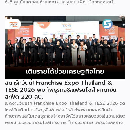
6-8 ศูนย์แสดงสินค้าและการประชุมอิมแพ็ค เมืองทองธานี
พร้อมจัดพิธีมอบรางวัล DBD Thailand Franchise Award
2026 ให้แก่ผู้ประกอบธุรกิจแฟรนไชส์ที่อยู่ในการส่งเสริมสนับสนุน
ของกรมฯ นายพูนพงษ์ นัยนาภากรณ์ อธิบดีกรมพัฒนาธุรกิจ
การค้า กระทรวงพาณิชย์ เปิดเผยภายหลังเป็นประธานเปิดงาน
“งานแฟรนไชส์ เอ็กซ์โป ไทยแลนด์ บาย สมาร์ท เอสเอ็มอี เอ็กซ์
โป (Franchise Expo Thailand by Smart SME Expo)” ซึ่ง
เป็นงานแสดงธุรกิจแฟรนไชส์ชั้นนำที่จัดขึ้นโดย บริษัท พีเอ็มจี
คอร์ปอเรชัน จำกัด เพื่อยกระดับศักยภาพของผู้ประกอบการและ
เจ้าของธุรกิจที่ต้องการขยายกิจการผ่านระบบแฟรนไชส์ […]
สตาร์ทวันนี้! Franchise Expo Thailand &
TESE 2026 พบทัพธุรกิจ&แฟรนไชส์ คาดเงิน
สะพัด 220 ลบ.
เปิดงานวันแรก Franchise Expo Thailand & TESE 2026 จัด
ใหญ่จัดเต็มด้วยทัพธุรกิจ&แฟรนไชส์ ซัพพลายเออร์สินค้า
ศักยภาพและโมเดลธุรกิจสร้างอาชีพไว้อย่างครบวงจรในงานเดียว
พร้อมแนวร่วมแฟรนไชส์โครงการ “ไทยช่วยไทย แฟรนไชส์สร้าง
อาชีพ พลัส” ที่รัฐช่วยจ่ายค่าแฟรนไชส์ 50% มาเสริมทัพในงาน