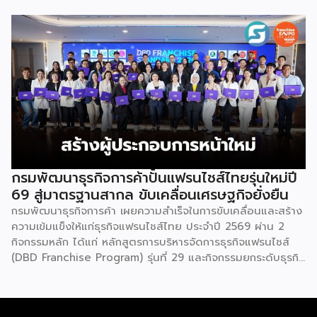
รวมกว่า 250 บูธ บนพื้นที่ 15,000 ตารางเมตร หวังเป็นทาง
เลือกสร้างรายได้เพิ่มและพยุงเศรษฐกิจไทยให้ฟื้นตัว เสิร์ฟครบ
จบในงานด้วยสินเชื่อ และทำเลทองทั่วประเทศ พร้อมเสวนาให้
ความรู้โดยผู้ทรงคุณวุฒิคับคั่ง และกิจกรรมเจรจาจับคู่ธุรกิจทั้งใน
และต่างประเทศ งานจัดต่อเนื่องระหว่างวันที่ 6-9 สิงหาคมนี้ ที่
ฮอลล์ 6-8 อิมแพ็คเมืองทองธานี คาดเม็ดเงินสะพัดในงานราว
220 ล้านบาท นายพูนพงษ์ นัยนาภากรณ์ อธิบดีกรมพัฒนา
ธุรกิจการค้า กระทรวงพาณิชย์ กล่าวว่า งาน ” Franchise Expo
Thailand & Thailand E-Commerce Selection Expo
(TESE 2026) เป็นเวทีแสดงธุรกิจแฟรนไชส์และโซลูชั่นส์แบบครบ
วงจร […]
กรมพัฒนาธุรกิจการค้าปั้นแฟรนไชส์ไทยรุ่นใหม่ปี
69 สู่มาตรฐานสากล ขับเคลื่อนเศรษฐกิจยั่งยืน
กรมพัฒนาธุรกิจการค้า เผยความสำเร็จในการขับเคลื่อนและสร้าง
ความเข้มแข็งให้แก่ธุรกิจแฟรนไชส์ไทย ประจำปี 2569 ผ่าน 2
กิจกรรมหลัก ได้แก่ หลักสูตรการบริหารจัดการธุรกิจแฟรนไชส์
(DBD Franchise Program) รุ่นที่ 29 และกิจกรรมยกระดับธุรกิจ
สู่เกณฑ์มาตรฐานคุณภาพการบริหารจัดการธุรกิจแฟรนไชส์
(Franchise Standard) มุ่งเป้าบ่มเพาะศักยภาพผู้ประกอบการราย
ใหม่ พร้อมการันตีคุณภาพมาตรฐานเพื่อสร้างความเชี่ยวชาญและ