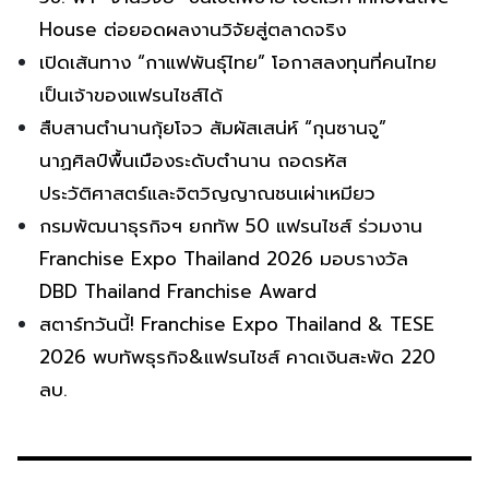
House ต่อยอดผลงานวิจัยสู่ตลาดจริง
เปิดเส้นทาง “กาแฟพันธุ์ไทย” โอกาสลงทุนที่คนไทย
เป็นเจ้าของแฟรนไชส์ได้
สืบสานตำนานกุ้ยโจว สัมผัสเสน่ห์ “กุนซานจู”
นาฏศิลป์พื้นเมืองระดับตำนาน ถอดรหัส
ประวัติศาสตร์และจิตวิญญาณชนเผ่าเหมียว
กรมพัฒนาธุรกิจฯ ยกทัพ 50 แฟรนไชส์ ร่วมงาน
Franchise Expo Thailand 2026 มอบรางวัล
DBD Thailand Franchise Award
สตาร์ทวันนี้! Franchise Expo Thailand & TESE
2026 พบทัพธุรกิจ&แฟรนไชส์ คาดเงินสะพัด 220
ลบ.