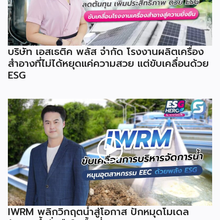
บริษัท เอสเธติค พลัส จำกัด โรงงานผลิตเครื่อง
สำอางที่ไม่ได้หยุดแค่ความสวย แต่ขับเคลื่อนด้วย
ESG
IWRM พลิกวิกฤตน้ำสู่โอกาส ปักหมุดโมเดล