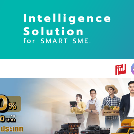
earch
r: