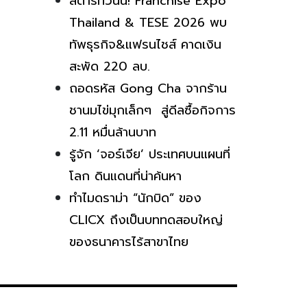
สตาร์ทวันนี้! Franchise Expo
Thailand & TESE 2026 พบ
ทัพธุรกิจ&แฟรนไชส์ คาดเงิน
สะพัด 220 ลบ.
ถอดรหัส Gong Cha จากร้าน
ชานมไข่มุกเล็กๆ สู่ดีลซื้อกิจการ
2.11 หมื่นล้านบาท
รู้จัก ‘จอร์เจีย’ ประเทศบนแผนที่
โลก ดินแดนที่น่าค้นหา
ทำไมดราม่า “นักบิด” ของ
CLICX ถึงเป็นบททดสอบใหญ่
ของธนาคารไร้สาขาไทย