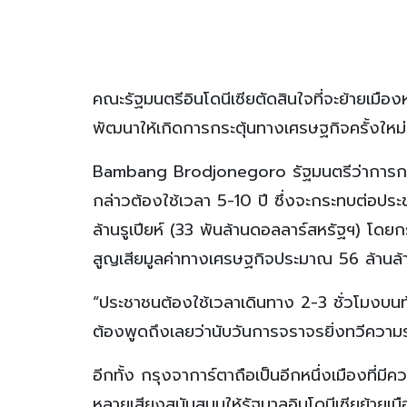
คณะรัฐมนตรีอินโดนีเซียตัดสินใจที่จะย้ายเมื
พัฒนาให้เกิดการกระตุ้นทางเศรษฐกิจครั้งใหม่
Bambang Brodjonegoro รัฐมนตรีว่าการกร
กล่าวต้องใช้เวลา 5-10 ปี ซึ่งจะกระทบต่อปร
ล้านรูเปียห์ (33 พันล้านดอลลาร์สหรัฐฯ) โดยกร
สูญเสียมูลค่าทางเศรษฐกิจประมาณ 56 ล้านล้านร
“ประชาชนต้องใช้เวลาเดินทาง 2-3 ชั่วโมงบนท
ต้องพูดถึงเลยว่านับวันการจราจรยิ่งทวีควา
อีกทั้ง กรุงจาการ์ตาถือเป็นอีกหนึ่งเมืองที่มีคว
หลายเสียงสนับสนุนให้รัฐบาลอินโดนีเซียย้ายเ