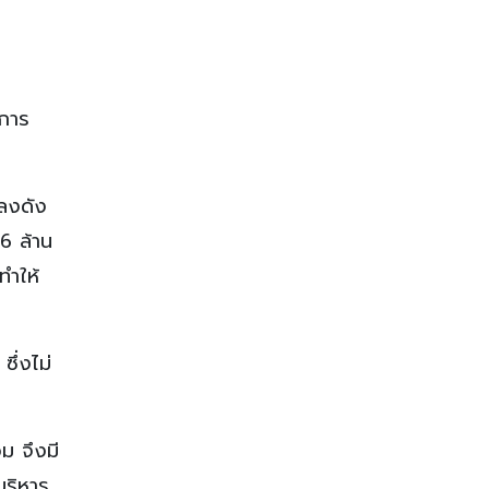
บการ
ลงดัง
6 ล้าน
ทำให้
ึ่งไม่
วม จึงมี
บริหาร