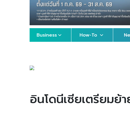
Business
How-To
N
อินโดนีเซียเตรียมย