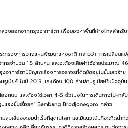
องหลวงออกจากกรุงจาการ์ตา เพื่อมองหาพื้นที่ห่างไกลสำหรั
ะทรวงการวางแผนพัฒนาแห่งชาติ กล่าวว่า การเปลี่ยนแป
ะชากรจำนวน 1.5 ล้านคน และจะต้องเสียค่าใช้จ่ายประมาณ 46
ุงจาการ์ตามีปัญหาเรื่องการจราจรที่ติดขัดอยู่ในขั้นเลวร้าย 
ูเปียห์ ในปี 2013 และเกือบ 100 ล้านล้านรูเปียห์ในปัจจุบัน
้องถนน และต้องใช้เวลา 4-5 ชั่วโมงในการเดินทางไป-กลับ ซ
มรุนแรงขึ้นเรื่อยๆ” Bambang Brodjonegoro กล่าว
ามสุ่มเสี่ยงจะจมน้ำเร็วที่สุดในโลก และมีแนวโน้มที่จะเกิดน้ำท่
มืองหลวง หลีกเลี่ยงภัยธรรมชาติที่อาจสร้างผลกระทบต่อการ