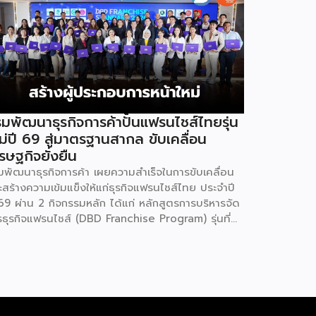
มพัฒนาธุรกิจการค้าปั้นแฟรนไชส์ไทยรุ่น
ม่ปี 69 สู่มาตรฐานสากล ขับเคลื่อน
รษฐกิจยั่งยืน
มพัฒนาธุรกิจการค้า เผยความสำเร็จในการขับเคลื่อน
ะสร้างความเข้มแข็งให้แก่ธุรกิจแฟรนไชส์ไทย ประจำปี
69 ผ่าน 2 กิจกรรมหลัก ได้แก่ หลักสูตรการบริหารจัด
รธุรกิจแฟรนไชส์ (DBD Franchise Program) รุ่นที่
 และกิจกรรมยกระดับธุรกิจสู่เกณฑ์มาตรฐานคุณภาพ
รบริหารจัดการธุรกิจแฟรนไชส์ (Franchise
andard) มุ่งเป้าบ่มเพาะศักยภาพผู้ประกอบการรายใหม่
้อมการันตีคุณภาพมาตรฐานเพื่อสร้างความเชี่ยวชาญ
ะความน่าเชื่อถือในตลาดโลก นายพูนพงษ์ นัยนาภา
ณ์ อธิบดีกรมพัฒนาธุรกิจการค้า กระทรวงพาณิชย์