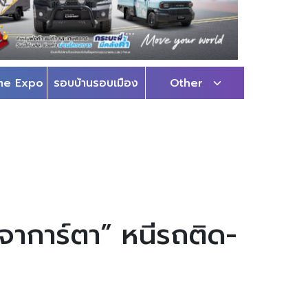
me Expo
รอบบ้านรอบเมือง
Other
จาการ์ตา” หนีรถติด-