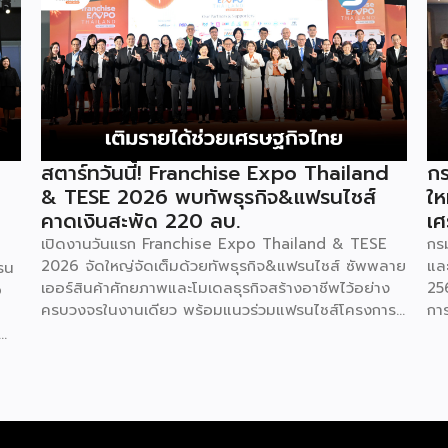
สตาร์ทวันนี้! Franchise Expo Thailand
กร
& TESE 2026 พบทัพธุรกิจ&แฟรนไชส์
ให
คาดเงินสะพัด 220 ลบ.
เศ
เปิดงานวันแรก Franchise Expo Thailand & TESE
กร
2026 จัดใหญ่จัดเต็มด้วยทัพธุรกิจ&แฟรนไชส์ ซัพพลาย
แล
รน
เออร์สินค้าศักยภาพและโมเดลธุรกิจสร้างอาชีพไว้อย่าง
25
o
ครบวงจรในงานเดียว พร้อมแนวร่วมแฟรนไชส์โครงการ
กา
“ไทยช่วยไทย แฟรนไชส์สร้างอาชีพ พลัส” ที่รัฐช่วยจ่าย
29
ค่าแฟรนไชส์ 50% มาเสริมทัพในงาน รวมกว่า 250 บูธ
กา
บนพื้นที่ 15,000 ตารางเมตร หวังเป็นทางเลือกสร้าง
St
รายได้เพิ่มและพยุงเศรษฐกิจไทยให้ฟื้นตัว เสิร์ฟครบจบ
พร
ในงานด้วยสินเชื่อ และทำเลทองทั่วประเทศ พร้อมเสวนา
แล
ให้ความรู้โดยผู้ทรงคุณวุฒิคับคั่ง และกิจกรรมเจรจาจับคู่
กร