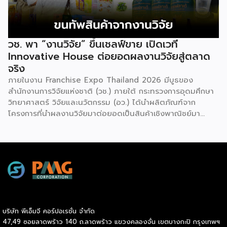
ทางสู่การเปิดตลาดใหม่ เพื่อพา “แฟรนไชส์ไทย” เติบโตไกลใน
ตลาดโลก ด้วยบทบาท Export Co-pilot ที่พร้อมเคียงข้าง
ธุรกิจไทยในทุกเส้นทาง
วช. พา “งานวิจัย” ขึ้นเชลฟ์ขาย เปิดเวที
Innovative House ต่อยอดผลงานวิจัยสู่ตลาด
จริง
ภายในงาน Franchise Expo Thailand 2026 มีบูธของ
สำนักงานการวิจัยแห่งชาติ (วช.) ภายใต้ กระทรวงการอุดมศึกษา
วิทยาศาสตร์ วิจัยและนวัตกรรม (อว.) ได้นำผลิตภัณฑ์จาก
โครงการที่นำผลงานวิจัยมาต่อยอดเป็นสินค้าเชิงพาณิชย์มา
แสดง พร้อมจัดจำหน่ายให้กับผู้ที่สนใจได้เลือกซื้อ สำหรับ วช.
มีภารกิจหลัก คือการให้ทุนวิจัย ดูแลเรื่องการวิจัยในภาพรวม รวม
ถึงการให้รางวัล และสนับสนุนนักวิจัย ตั้งแต่ระดับเยาวชนไปจนถึง
นักวิจัยอาวุโส แน่นอนว่านี่เป็นหน่วยงานผู้อยู่เบื้องหลังงานวิจัย
ไทยตั้งแต่ต้นน้ำยันปลายน้ำ กิจกรรมที่นำมาจัดแสดงในบูธ
ครั้งนี้เป็นส่วนหนึ่งของทุนที่ วช. สนับสนุนภายใต้ชุดโครงการ
Innovative House ซึ่งมีเป้าหมายชัดเจน คือการแนะแนวและ
สนับสนุนให้ผู้ประกอบการนำนวัตกรรมที่ต่อยอดมาจากงานวิจัย
บริษัท พีเอ็มจี คอร์ปอเรชั่น จำกัด
ไปพัฒนาต่อจนสามารถขายได้จริงในเชิงพาณิชย์ ไม่ใช่แค่งาน
47,49 ซอยลาดพร้าว 140 ถ.ลาดพร้าว แขวงคลองจั่น เขตบางกะปิ กรุงเทพฯ
วิจัยที่อยู่ในห้องแล็บ โดยสินค้าที่นำมาโชว์ในบูธจึงเป็นผลิตภัณฑ์