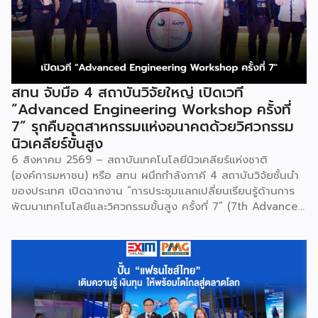
สทน จับมือ 4 สถาบันวิจัยใหญ่ เปิดเวที
“Advanced Engineering Workshop ครั้งที่
7” รุกคืบอุตสาหกรรมแห่งอนาคตด้วยวิศวกรรม
นิวเคลียร์ขั้นสูง
6 สิงหาคม 2569 – สถาบันเทคโนโลยีนิวเคลียร์แห่งชาติ
(องค์การมหาชน) หรือ สทน ผนึกกำลังภาคี 4 สถาบันวิจัยชั้นนำ
ของประเทศ เปิดฉากงาน “การประชุมแลกเปลี่ยนเรียนรู้ด้านการ
พัฒนาเทคโนโลยีและวิศวกรรมขั้นสูง ครั้งที่ 7” (7th Advanced
Engineering Workshop) ระหว่างวันที่ 5 – 6 สิงหาคม 2569
โดยมี สถาบันเทคโนโลยีนิวเคลียร์แห่งชาติ (องค์การมหาชน) หรือ
สทน. รับหน้าที่เป็นเจ้าภาพหลัก ณ สำนักงาน สทน. องครักษ์ เพื่อ
มุ่งระดมสมองวิศวกรและนักวิจัยไทยในการยกระดับเครื่องมือ
วิทยาศาสตร์ขั้นสูง และสร้างเสถียรภาพทางเทคโนโลยี
(National Resilience) ให้แก่ประเทศอย่างยั่งยืน ศ.ดร.ยศชนัน
วงศ์สวัสดิ์ รัฐมนตรีว่าการกระทรวง อว. ประธานในพิธีเปิดเปิดเผย