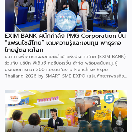
ว่า “การประชุมในครั้งนี้เป็นหมุดหมายสำคัญในการหลอมรวมความ
เชี่ยวชาญของ 4 สถาบันใหญ่ เพื่อขับเคลื่อนจากงานวิจัยพื้นฐาน
ไปสู่การสร้างมูลค่าเชิงอุตสาหกรรม โดยมุ่งสร้างเครือข่ายวิศวกร
สมรรถนะสูงที่จะเป็นฐานกำลังในการพัฒนาเทคโนโลยีเชิง
ยุทธศาสตร์ (Strategic Technologies) รองรับอุตสาหกรรม
EXIM BANK ผนึกกำลัง PMG Corporation ปั้น
แห่งอนาคต และพาประเทศก้าวทะยานสู่เวทีโลกได้อย่างภาคภูมิ”
“แฟรนไชส์ไทย” เติมความรู้และเงินทุน พาธุรกิจ
ไฮไลต์สำคัญของการจัดงานในครั้งนี้ […]
ไทยสู่ตลาดโลก
ธนาคารเพื่อการส่งออกและนำเข้าแห่งประเทศไทย (EXIM BANK)
ร่วมกับ บริษัท พีเอ็มจี คอร์ปอเรชั่น จำกัด พร้อมสนับสนุนผู้
ประกอบการกว่า 200 แบรนด์ในงาน Franchise Expo
Thailand 2026 by SMART SME EXPO เสริมศักยภาพธุรกิจ
แฟรนไชส์ไทยด้วย “ความรู้” และ “เงินทุน” ทั้งด้านการ
บริหารธุรกิจ การวางแผนการเงิน และการบริหารความเสี่ยง
เตรียมความพร้อมสำหรับการขยายตลาดสู่ต่างประเทศ โดยการ
จัดงานครั้งนี้คาดว่าจะสร้างมูลค่าทางเศรษฐกิจราว 220 ล้านบาท
แฟรนไชส์ไม่ใช่เพียงโมเดลธุรกิจ แต่คือ โอกาสในการต่อยอด
แบรนด์ไทยให้ก้าวสู่ตลาดใหม่ EXIM BANK จึงผนึกกำลัง
พันธมิตร สนับสนุนผู้ประกอบการไทยให้พร้อม ขยายธุรกิจ สร้าง
แบรนด์ และเปิดตลาดต่างประเทศ EXIM BANK พร้อมร่วมเดิน