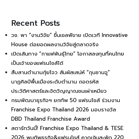
Recent Posts
วช. พา “งานวิจัย” ขึ้นเชลฟ์ขาย เปิดเวที Innovative
House ต่อยอดผลงานวิจัยสู่ตลาดจริง
เปิดเส้นทาง “กาแฟพันธุ์ไทย” โอกาสลงทุนที่คนไทย
เป็นเจ้าของแฟรนไชส์ได้
สืบสานตำนานกุ้ยโจว สัมผัสเสน่ห์ “กุนซานจู”
นาฏศิลป์พื้นเมืองระดับตำนาน ถอดรหัส
ประวัติศาสตร์และจิตวิญญาณชนเผ่าเหมียว
กรมพัฒนาธุรกิจฯ ยกทัพ 50 แฟรนไชส์ ร่วมงาน
Franchise Expo Thailand 2026 มอบรางวัล
DBD Thailand Franchise Award
สตาร์ทวันนี้! Franchise Expo Thailand & TESE
2026 พบทัพธุรกิจ&แฟรนไชส์ คาดเงินสะพัด 220