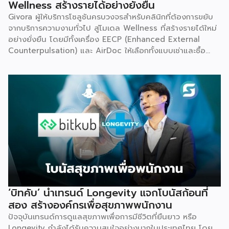
Wellness สร้างรายได้อย่างยั่งยืน
Givora ผู้ให้บริการโซลูชันครบวงจรสำหรับคลินิกที่ต้องการขยับ
จากบริการความงามทั่วไป สู่โมเดล Wellness ที่สร้างรายได้ใหม่
อย่างยั่งยืน โดยมีทั้งเครื่อง EECP (Enhanced External
Counterpulsation) และ AirDoc ให้เลือกทั้งแบบเช่าและซื้อ
เพื่อลดภาระการลงทุนก้อนใหญ่และลดความเสี่ยงในการเริ่มต้น
ธุรกิจใหม่ พร้อมทีมช่างที่คอยดูแลตรวจเช็กเครื่องมืออย่าง
สม่ำเสมอ ให้มั่นใจได้ว่าอุปกรณ์ทำงานอย่างมีประสิทธิภาพตลอด
อายุการใช้งาน เหมาะสำหรับคลินิกที่ต้องการสร้างรายได้เพิ่ม โดย
ไม่ต้องใช้เงินก้อนใหญ่ตั้งแต่วันแรก จุดเริ่มต้น มองเห็นกับดักที่
ทำให้อุตสาหกรรมสุขภาพ-ความงามไปไม่ถึงเป้าหมาย Givora
ไม่ได้เริ่มต้นจากการขายเครื่องมือเพียงอย่างเดียว แต่เกิดจากการ
มองเห็นว่าผู้ประกอบการจำนวนมากที่ตั้งใจอยากขยายธุรกิจสู่
Wellness กลับติดกับดักซ้ำ ๆ 3 เรื่องหลัก จนไปไม่ถึงเป้าหมาย
ที่วางไว้ ได้แก่ การไม่มีความรู้และขาดความเชี่ยวชาญเฉพาะด้าน
การไม่มีฐานลูกค้าเพราะการตลาดไม่ตรงกลุ่ม และการเริ่มต้นผิด
จุดทั้งเรื่องเครื่องมือ ระบบ และราคา Givora จึงออกแบบ
‘บิทคับ’ นำเทรนด์ Longevity แจกโบนัสก้อนที่
โซลูชันให้ครอบคลุมทั้งสามปัญหานี้ในคราวเดียวกัน แทนที่จะให้
สอง สร้างองค์กรเพื่อสุขภาพพนักงาน
คลินิกต้องแก้ปัญหาทีละเรื่องด้วยตัวเอง ด้านความรู้และความ
ปัจจุบันเทรนด์การดูแลสุขภาพเพื่อการมีชีวิตที่ยืนยาว หรือ
เชี่ยวชาญ — Givora มีทีมฝึกอบรมบุคลากรให้ได้มาตรฐาน
Longevity กำลังได้รับความสนใจอย่างมากในประเทศไทย โดย