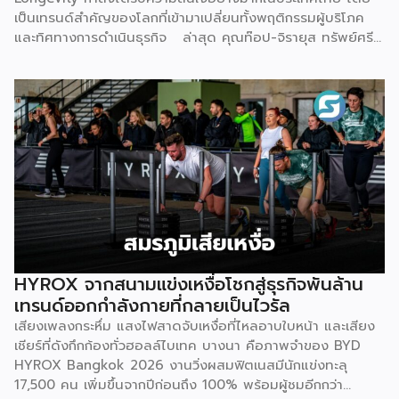
เดียวกัน พร้อมควบคุมคุณภาพและมาตรฐานการบริการตลอด
เป็นเทรนด์สำคัญของโลกที่เข้ามาเปลี่ยนทั้งพฤติกรรมผู้บริโภค
กระบวนการ เพื่อให้คลินิกพันธมิตรมั่นใจได้ว่าบุคลากรพร้อมให้
และทิศทางการดำเนินธุรกิจ ล่าสุด คุณท๊อป-จิรายุส ทรัพย์ศรี
บริการอย่างถูกต้องตั้งแต่วันแรก ด้านฐานลูกค้าและการตลาด
โสภา ผู้ก่อตั้งและประธานเจ้าหน้าที่บริหารกลุ่ม บริษัท บิทคับ
— Givora เข้ามาช่วยขยายแบรนด์และสร้างแคมเปญทางการ
แคปปิตอล กรุ๊ป โฮลดิ้งส์ จำกัด หนึ่งในผู้บุกเบิกวงการนี้และผู้
ตลาดให้คลินิก แทนที่จะปล่อยให้แต่ละแห่งลองผิดลองถูกด้วยงบ
ขยายธุรกิจสู่คอมมูนิตี้สุขภาพ “StayGold” ได้ประกาศนโยบาย
ประมาณตัวเอง […]
ใหม่ แจกโบนัสสุขภาพเป็นโบนัสก้อนที่สองเพิ่มเติมจากโบนัสปกติ
เพื่อสร้างแรงจูงใจให้พนักงานหันมาใส่ใจสุขภาพอย่างจริงจัง และ
ผลักดันบิทคับให้เป็นองค์กรยุคใหม่ที่ขับเคลื่อนด้วยคุณภาพควบคู่
ไปกับสุขภาวะที่ดี นโยบายดังกล่าวขับเคลื่อนผ่านโครงการ
“Bitkuber Longevity Journey Program” ซึ่งเปิดให้พนักงาน
เข้าร่วมตามความสมัครใจ โดยจะวัดผลจากการเปลี่ยนแปลง
สุขภาพเป็นรายบุคคลเปรียบเทียบช่วงต้นปีและปลายปี เปิดโอกาส
ให้ทุกคนมีสิทธิ์ได้รับโบนัสเท่าเทียมกัน ไม่ว่าจะเป็นกลุ่มผู้เริ่มต้นที่
พัฒนาสุขภาพให้ดีขึ้น หรือกลุ่มคนรักสุขภาพที่สามารถรักษา
HYROX จากสนามแข่งเหงื่อโชกสู่ธุรกิจพันล้าน
มาตรฐานที่ดีไว้ได้ โดยเกณฑ์การประเมินจะมุ่งเน้นไปที่การป้องกัน
เทรนด์ออกกำลังกายที่กลายเป็นไวรัล
โรคในกลุ่มคนทำงานออฟฟิศ ครอบคลุม 3 ด้าน 6 ตัวชี้วัด ได้แก่
เสียงเพลงกระหึ่ม แสงไฟสาดจับเหงื่อที่ไหลอาบใบหน้า และเสียง
1.ด้านระบบเผาผลาญ ประเมินค่าสมดุลระหว่างไขมันสะสมกับไข
เชียร์ที่ดังกึกก้องทั่วฮอลล์ไบเทค บางนา คือภาพจำของ BYD
มันที่ช่วยทำความสะอาดหลอดเลือด (Triglyceride-to-HDL
HYROX Bangkok 2026 งานวิ่งผสมฟิตเนสมีนักแข่งทะลุ
ratio) ระดับไขมันที่เกาะตามอวัยวะภายในช่องท้อง (Visceral Fat
17,500 คน เพิ่มขึ้นจากปีก่อนถึง 100% พร้อมผู้ชมอีกกว่า
Rating) และวัดค่าคอเลสเตอรอลชนิดไขมันไม่ดี (LDL) 2.ด้าน