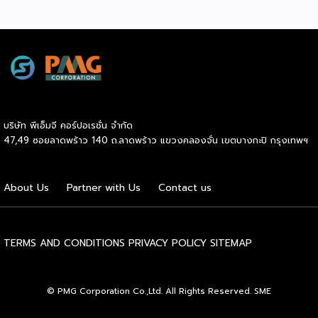
21,250 คนที่ยอมจ่ายเงินซื้อบัตรเข้าไปนั่งดูคนอื่น “ทรมานตัว
องค์ประกอบร่างกายและสารอาหาร ประเมินจากคะแนนความ
เอง” ที่น่าสนใจกว่านั้นคือ ซูเปอร์สตาร์อย่างณเดชน์ คูกิมิยะ,
สมบูรณ์โดยรวมของร่างกาย […]
หมาก ปริญ, เจมส์ จิรายุ และแอน ทองประสม ต่างประกาศลง
สนามจริง ไม่ใช่แค่มาเปิดงาน นี่ไม่ใช่แค่กระแสฟิตเนสธรรมดา
แต่คือปรากฏการณ์ที่กำลังเปลี่ยนภูมิทัศน์ของอุตสาหกรรม
Wellness ทั่วโลก และกำลังสร้างโอกาสทางธุรกิจมหาศาลให้กับผู้
ประกอบการ SME ไทยที่มองเห็นก่อนใคร HYROX ก่อตั้งใน
เยอรมนีเมื่อปี 2017 โดย Moritz Fürste อดีตนักกีฬาฮอกกี้ดีกรี
บริษัท พีเอ็มจี คอร์ปอเรชั่น จำกัด
โอลิมปิก ซึ่งรูปแบบการแข่งขันจะเป็นมาตรฐานเดียวกันทั่วโลก
47,49 ซอยลาดพร้าว 140 ถ.ลาดพร้าว แขวงคลองจั่น เขตบางกะปิ กรุงเทพฯ
คือวิ่งสลับกับสถานีออกกำลังกาย 8 จุด ระยะทางรวม 8
กิโลเมตร จุดที่ทำให้วงการธุรกิจต้องจับตาคือความเร็วในการ
เติบโต รายได้ของ […]
About Us
Partner with Us
Contact us
TERMS AND CONDITIONS
PRIVACY POLICY
SITEMAP
© PMG Corporation Co.,Ltd. All Rights Reserved. SME