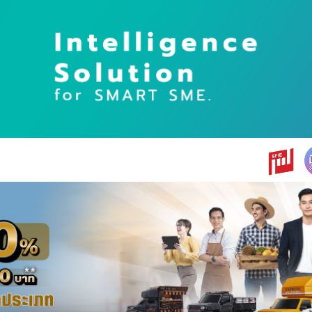
earch
r: