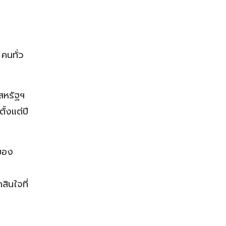
คนทั่ว
สหรัฐฯ
้งแต่ปี
งของ
ินใจที่