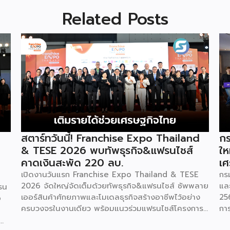
Related Posts
สตาร์ทวันนี้! Franchise Expo Thailand
กร
& TESE 2026 พบทัพธุรกิจ&แฟรนไชส์
ให
คาดเงินสะพัด 220 ลบ.
เศ
เปิดงานวันแรก Franchise Expo Thailand & TESE
กร
2026 จัดใหญ่จัดเต็มด้วยทัพธุรกิจ&แฟรนไชส์ ซัพพลาย
แล
รน
เออร์สินค้าศักยภาพและโมเดลธุรกิจสร้างอาชีพไว้อย่าง
25
o
ครบวงจรในงานเดียว พร้อมแนวร่วมแฟรนไชส์โครงการ
กา
“ไทยช่วยไทย แฟรนไชส์สร้างอาชีพ พลัส” ที่รัฐช่วยจ่าย
29