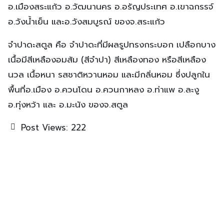
อ.เมืองสระแก้ว อ.วัฒนานคร อ.อรัญประเทศ อ.เขาฉกรรจ์
อ.วังน้ำเย็น และอ.วังสมบูรณ์ ของจ.สระแก้ว
จำปาดะสตูล คือ จำปาดะที่มีผลรูปทรงกระบอก เปลือกบาง
เนื้อมีสีเหลืองอมส้ม (สีจำปา) สีเหลืองทอง หรือสีเหลือง
นวล เนื้อหนา รสชาติหวานหอม และมีกลิ่นหอม ซึ่งปลูกใน
พื้นที่อ.เมือง อ.ควนโดน อ.ควนกาหลง อ.ท่าแพ อ.ละงู
อ.ทุ่งหว้า และ อ.มะนัง ของจ.สตูล
Post Views:
222