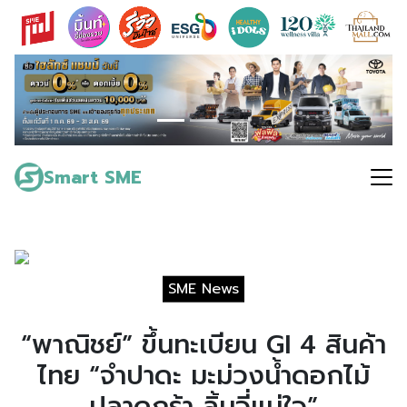
Skip
to
content
Search
for:
Smart SME
SME News
“พาณิชย์” ขึ้นทะเบียน GI 4 สินค้า
ไทย “จำปาดะ มะม่วงน้ำดอกไม้
ปลาดุกร้า ลิ้นจี่แม่ใจ”