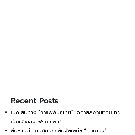
Recent Posts
เปิดเส้นทาง “กาแฟพันธุ์ไทย” โอกาสลงทุนที่คนไทย
เป็นเจ้าของแฟรนไชส์ได้
สืบสานตำนานกุ้ยโจว สัมผัสเสน่ห์ “กุนซานจู”