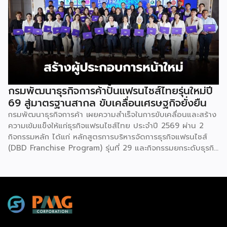
ความรู้โดยผู้ทรงคุณวุฒิคับคั่ง และกิจกรรมเจรจาจับคู่ธุรกิจทั้งใน
และต่างประเทศ งานจัดต่อเนื่องระหว่างวันที่ 6-9 สิงหาคมนี้ ที่
ฮอลล์ 6-8 อิมแพ็คเมืองทองธานี คาดเม็ดเงินสะพัดในงานราว
220 ล้านบาท นายพูนพงษ์ นัยนาภากรณ์ อธิบดีกรมพัฒนา
ธุรกิจการค้า กระทรวงพาณิชย์ กล่าวว่า งาน ” Franchise Expo
Thailand & Thailand E-Commerce Selection Expo
(TESE 2026) เป็นเวทีแสดงธุรกิจแฟรนไชส์และโซลูชั่นส์แบบครบ
วงจร […]
กรมพัฒนาธุรกิจการค้าปั้นแฟรนไชส์ไทยรุ่นใหม่ปี
69 สู่มาตรฐานสากล ขับเคลื่อนเศรษฐกิจยั่งยืน
กรมพัฒนาธุรกิจการค้า เผยความสำเร็จในการขับเคลื่อนและสร้าง
ความเข้มแข็งให้แก่ธุรกิจแฟรนไชส์ไทย ประจำปี 2569 ผ่าน 2
กิจกรรมหลัก ได้แก่ หลักสูตรการบริหารจัดการธุรกิจแฟรนไชส์
(DBD Franchise Program) รุ่นที่ 29 และกิจกรรมยกระดับธุรกิจ
สู่เกณฑ์มาตรฐานคุณภาพการบริหารจัดการธุรกิจแฟรนไชส์
(Franchise Standard) มุ่งเป้าบ่มเพาะศักยภาพผู้ประกอบการราย
ใหม่ พร้อมการันตีคุณภาพมาตรฐานเพื่อสร้างความเชี่ยวชาญและ
ความน่าเชื่อถือในตลาดโลก นายพูนพงษ์ นัยนาภากรณ์ อธิบดี
กรมพัฒนาธุรกิจการค้า กระทรวงพาณิชย์ เปิดเผยภายหลังเป็น
ประธานมอบประกาศนียบัตรแก่ผู้ประกอบการแฟรนไชส์ใน 2
กิจกรรมว่า “ขอแสดงความยินดีกับทุกกิจการที่ได้รับ