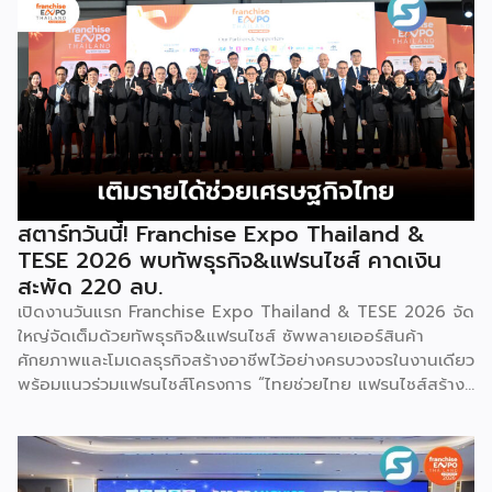
ของกรมฯ นายพูนพงษ์ นัยนาภากรณ์ อธิบดีกรมพัฒนาธุรกิจ
การค้า กระทรวงพาณิชย์ เปิดเผยภายหลังเป็นประธานเปิดงาน
“งานแฟรนไชส์ เอ็กซ์โป ไทยแลนด์ บาย สมาร์ท เอสเอ็มอี เอ็กซ์
โป (Franchise Expo Thailand by Smart SME Expo)” ซึ่ง
เป็นงานแสดงธุรกิจแฟรนไชส์ชั้นนำที่จัดขึ้นโดย บริษัท พีเอ็มจี
คอร์ปอเรชัน จำกัด เพื่อยกระดับศักยภาพของผู้ประกอบการและ
เจ้าของธุรกิจที่ต้องการขยายกิจการผ่านระบบแฟรนไชส์ […]
สตาร์ทวันนี้! Franchise Expo Thailand &
TESE 2026 พบทัพธุรกิจ&แฟรนไชส์ คาดเงิน
สะพัด 220 ลบ.
เปิดงานวันแรก Franchise Expo Thailand & TESE 2026 จัด
ใหญ่จัดเต็มด้วยทัพธุรกิจ&แฟรนไชส์ ซัพพลายเออร์สินค้า
ศักยภาพและโมเดลธุรกิจสร้างอาชีพไว้อย่างครบวงจรในงานเดียว
พร้อมแนวร่วมแฟรนไชส์โครงการ “ไทยช่วยไทย แฟรนไชส์สร้าง
อาชีพ พลัส” ที่รัฐช่วยจ่ายค่าแฟรนไชส์ 50% มาเสริมทัพในงาน
รวมกว่า 250 บูธ บนพื้นที่ 15,000 ตารางเมตร หวังเป็นทาง
เลือกสร้างรายได้เพิ่มและพยุงเศรษฐกิจไทยให้ฟื้นตัว เสิร์ฟครบ
จบในงานด้วยสินเชื่อ และทำเลทองทั่วประเทศ พร้อมเสวนาให้