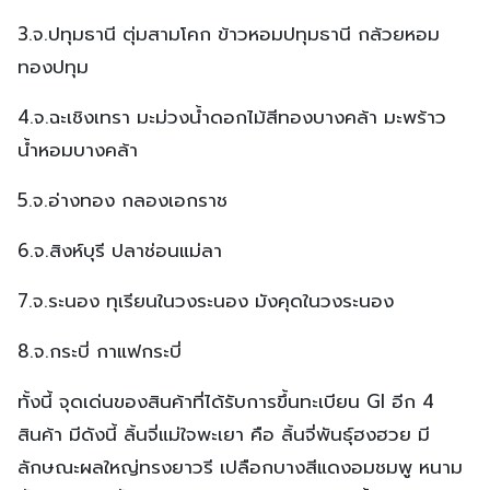
3.จ.ปทุมธานี ตุ่มสามโคก ข้าวหอมปทุมธานี กล้วยหอม
ทองปทุม
4.จ.ฉะเชิงเทรา มะม่วงน้ำดอกไม้สีทองบางคล้า มะพร้าว
น้ำหอมบางคล้า
5.จ.อ่างทอง กลองเอกราช
6.จ.สิงห์บุรี ปลาช่อนแม่ลา
7.จ.ระนอง ทุเรียนในวงระนอง มังคุดในวงระนอง
8.จ.กระบี่ กาแฟกระบี่
ทั้งนี้ จุดเด่นของสินค้าที่ได้รับการขึ้นทะเบียน GI อีก 4
สินค้า มีดังนี้ ลิ้นจี่แม่ใจพะเยา คือ ลิ้นจี่พันธุ์ฮงฮวย มี
ลักษณะผลใหญ่ทรงยาวรี เปลือกบางสีแดงอมชมพู หนาม