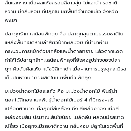
สั้นและห่าง เนื้อผลแห้งกรอบสีขาวขุ่น ไม่แฉะน้ำ รสชาติ
หวาน มีกลิ่นหอม ที่ปลูกในเขตพื้นที่อำเภอแม่ใจ จังหวัด
พะเยา
ปลาดุกร้าทะเลน้อยพัทลุง คือ ปลาดุกอุยตามธรรมชาติใน
แหล่งพื้นที่เขตห้ามล่าสัตว์ป่าทะเลน้อย ที่นำมาผ่าน
กระบวนการหมักด้วยเกลือและน้ำตาลทราย แล้วตากแดด
ทำให้ได้ปลาดุกร้าทะเลน้อยพัทลุงที่ยังคงรูปร่างของปลา
ดุก ผิวสัมผัสแห้ง หนังมีสีเทาดำ เมื่อผ่านการปรุงสุกจะมีรส
เค็มปนหวาน โดยผลิตในเขตพื้นที่จ.พัทลุง
มะม่วงน้ำดอกไม้สระแก้ว คือ มะม่วงน้ำดอกไม้ พันธุ์น้ำ
ดอกไม้สีทอง และพันธุ์น้ำดอกไม้เบอร์ 4 ที่มีทรงผลรี
เปลือกผิวบาง เมื่อสุกมีสีเหลือง ถึง สีเหลืองทอง เนื้อสี
เหลืองอมส้ม ปริมาณเส้นใยน้อย เมล็ดลีบ ผลดิบมีรสชาติ
เปรี้ยว เมื่อสุกจะมีรสชาติหวาน กลิ่นหอม ปลูกในเขตพื้นที่