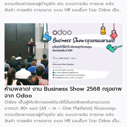
ความต้องการของผู้ทำธุรกิจ เช่น ระบบการเงิน การขาย คลัง
สินค้า การผลิต การตลาด ระบบ HR และอื่นๆ โดย Odoo เป็นผู้
ให้บริการซอฟต์แวร์โอเพ่นซอร์ส (Open Source) จากประเทศ
เบลเยี่ยมให้บริการใน 19 แห่งทั่วโลก รวมถึงสหรัฐอเมริกา ฮ่องกง
อินโดนีเซีย และดูไบ ปัจจุบัน Odoo ให้บริการผู้ใช้งานในไทย
มากกว่า 4 แสนราย และมีผู้ใช้งานมากกว่า 6 ล้านคนทั่วเอเชีย ปีนี้
Odoo กลับมาจัดงาน Business Roadshow 2568 ภายใต้
Concept พลิกธุรกิจให้กำไร ต่อยอดธุรกิจของคุณด้วย
ซอฟต์แวร์ ERP ที่มาปลดล็อกทุกธุรกิจในประเทศไทยผ่านการนำ
เทคโนโลยีใหม่สุดล้ำ ยกระดับองค์กรของคุณไปสู่ระบบดิจิทัล
พร้อมกับโอกาสที่จะได้เข้ามาเป็นพาร์ทเนอร์ระดับมืออาชีพร่วมกับ
Odoo […]
ห้ามพลาด! งาน Business Show 2568 กรุงเทพ
จาก Odoo
Odoo เป็นผู้ให้บริการซอฟต์แวร์ที่มีแอปพิลเคชันครบวงจร
มากกว่า 80+ แอป (All – in – One Platform) ที่ครอบคลุม
ความต้องการของผู้ทำธุรกิจ เช่น ระบบการเงิน การขาย คลัง
สินค้า การผลิต การตลาด ระบบ HR และอื่นๆ โดย Odoo เป็นผู้
ให้บริการซอฟต์แวร์โอเพ่นซอร์ส (Open Source) จากประเทศ