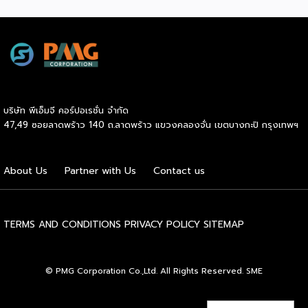
ได้อย่างรวดเร็ว พร้อมด้วยผู้ช่วยคนสำคัญอย่าง Inter
Express ที่เป็นพาร์ทเนอร์จัดการเรื่องขนส่งให้เป็นไปอย่างราบรื่น
Beeffer : แบรนด์เนื้อโคขุนพรีเมียมที่ตั้งต้นจากฟาร์มเลี้ยง
วัวในจังหวัดระยอง และขยายสู่การเป็นแบรนด์ที่ได้รับความนิยม
ทั่วประเทศ ความสำเร็จของ Beeffer ไม่ได้เกิดขึ้นจากแค่การมี
วัตถุดิบคุณภาพ แต่ยังมาจากการเลือกใช้ขนส่งที่สามารถรักษา
อุณหภูมิของเนื้อให้สดใหม่และได้มาตรฐานถึงมือลูกค้าในทุก
บริษัท พีเอ็มจี คอร์ปอเรชั่น จำกัด
จังหวัด บ้านแกะปู : ร้านอาหารทะเลในอ่างศิลา กับความสำเร็จ
47,49 ซอยลาดพร้าว 140 ถ.ลาดพร้าว แขวงคลองจั่น เขตบางกะปิ กรุงเทพฯ
ที่มาจากความใส่ใจในคุณภาพสินค้า ตอบโจทย์ painpoint ของ
ลูกค้า และบริการที่ดีเยี่ยม เน้นวัตถุดิบสดใหม่จากทะเล เข้าถึงผู้ซื้อ
ได้อย่างรวดเร็ว ด้วยขนส่งแบบแช่เย็น ที่รักษาความสดได้อย่าง
About Us
Partner with Us
Contact us
สมบูรณ์แบบ ไม่ว่าจะเป็น Beeffer หรือ บ้านแกะปู สิ่งที่ทั้งสอง
แบรนด์มีเหมือนกันคือการเลือกขนส่งควบคุมอุณหภูมิที่มีความ
เชี่ยวชาญและเชื่อถือได้ อย่าง Inter Express ที่ตอบโจทย์ธุรกิจ
ทุกรูปแบบ ไม่ใช่เพียงแค่ขนส่ง แต่ยังเป็นตัวช่วยสำคัญในการ
TERMS AND CONDITIONS
PRIVACY POLICY
SITEMAP
ขยายธุรกิจให้เติบโตอย่างรวดเร็ว สนใจสอบถามข้อมูลบริการ
ขนส่งควบคุมอุณหภูมิติดต่อได้ที่ https://bit.ly/4g84Lm6
© PMG Corporation Co.,Ltd. All Rights Reserved. SME