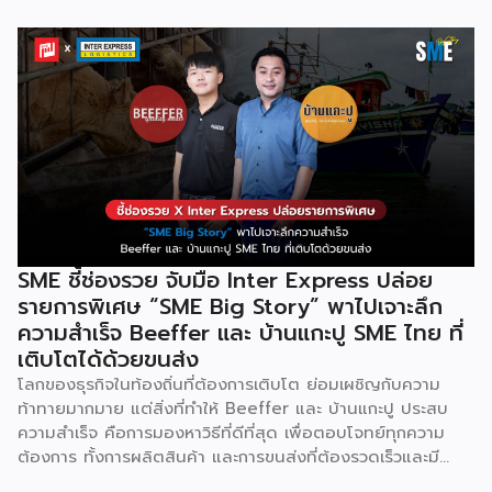
เบลเยี่ยมให้บริการใน 19 แห่งทั่วโลก รวมถึงสหรัฐอเมริกา ฮ่องกง
อินโดนีเซีย และดูไบ ปัจจุบัน Odoo ให้บริการผู้ใช้งานในไทย
มากกว่า 4 แสนราย และมีผู้ใช้งานมากกว่า 6 ล้านคนทั่วเอเชีย ปีนี้
Odoo กลับมาจัดงาน Business Roadshow 2568 ภายใต้
Concept พลิกธุรกิจให้กำไร ต่อยอดธุรกิจของคุณด้วย
ซอฟต์แวร์ ERP ที่มาปลดล็อกทุกธุรกิจในประเทศไทยผ่านการนำ
เทคโนโลยีใหม่สุดล้ำ ยกระดับองค์กรของคุณไปสู่ระบบดิจิทัล
พร้อมกับโอกาสที่จะได้เข้ามาเป็นพาร์ทเนอร์ระดับมืออาชีพร่วมกับ
Odoo […]
SME ชี้ช่องรวย จับมือ Inter Express ปล่อย
รายการพิเศษ “SME Big Story” พาไปเจาะลึก
ความสำเร็จ Beeffer และ บ้านแกะปู SME ไทย ที่
เติบโตได้ด้วยขนส่ง
โลกของธุรกิจในท้องถิ่นที่ต้องการเติบโต ย่อมเผชิญกับความ
ท้าทายมากมาย แต่สิ่งที่ทำให้ Beeffer และ บ้านแกะปู ประสบ
ความสำเร็จ คือการมองหาวิธีที่ดีที่สุด เพื่อตอบโจทย์ทุกความ
ต้องการ ทั้งการผลิตสินค้า และการขนส่งที่ต้องรวดเร็วและมี
คุณภาพ เราจะพาคุณไปเรียนรู้เคล็ดลับที่ช่วยให้ธุรกิจเหล่านี้เติบโต