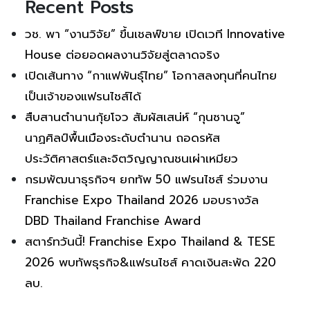
Recent Posts
วช. พา “งานวิจัย” ขึ้นเชลฟ์ขาย เปิดเวที Innovative
House ต่อยอดผลงานวิจัยสู่ตลาดจริง
เปิดเส้นทาง “กาแฟพันธุ์ไทย” โอกาสลงทุนที่คนไทย
เป็นเจ้าของแฟรนไชส์ได้
สืบสานตำนานกุ้ยโจว สัมผัสเสน่ห์ “กุนซานจู”
นาฏศิลป์พื้นเมืองระดับตำนาน ถอดรหัส
ประวัติศาสตร์และจิตวิญญาณชนเผ่าเหมียว
กรมพัฒนาธุรกิจฯ ยกทัพ 50 แฟรนไชส์ ร่วมงาน
Franchise Expo Thailand 2026 มอบรางวัล
DBD Thailand Franchise Award
สตาร์ทวันนี้! Franchise Expo Thailand & TESE
2026 พบทัพธุรกิจ&แฟรนไชส์ คาดเงินสะพัด 220
ลบ.