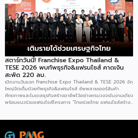
การค้า กระทรวงพาณิชย์ เปิดเผยภายหลังเป็นประธานเปิดงาน
“งานแฟรนไชส์ เอ็กซ์โป ไทยแลนด์ บาย สมาร์ท เอสเอ็มอี เอ็กซ์
โป (Franchise Expo Thailand by Smart SME Expo)” ซึ่ง
เป็นงานแสดงธุรกิจแฟรนไชส์ชั้นนำที่จัดขึ้นโดย บริษัท พีเอ็มจี
คอร์ปอเรชัน จำกัด เพื่อยกระดับศักยภาพของผู้ประกอบการและ
เจ้าของธุรกิจที่ต้องการขยายกิจการผ่านระบบแฟรนไชส์ […]
สตาร์ทวันนี้! Franchise Expo Thailand &
TESE 2026 พบทัพธุรกิจ&แฟรนไชส์ คาดเงิน
สะพัด 220 ลบ.
เปิดงานวันแรก Franchise Expo Thailand & TESE 2026 จัด
ใหญ่จัดเต็มด้วยทัพธุรกิจ&แฟรนไชส์ ซัพพลายเออร์สินค้า
ศักยภาพและโมเดลธุรกิจสร้างอาชีพไว้อย่างครบวงจรในงานเดียว
พร้อมแนวร่วมแฟรนไชส์โครงการ “ไทยช่วยไทย แฟรนไชส์สร้าง
อาชีพ พลัส” ที่รัฐช่วยจ่ายค่าแฟรนไชส์ 50% มาเสริมทัพในงาน
รวมกว่า 250 บูธ บนพื้นที่ 15,000 ตารางเมตร หวังเป็นทาง
เลือกสร้างรายได้เพิ่มและพยุงเศรษฐกิจไทยให้ฟื้นตัว เสิร์ฟครบ
จบในงานด้วยสินเชื่อ และทำเลทองทั่วประเทศ พร้อมเสวนาให้
ความรู้โดยผู้ทรงคุณวุฒิคับคั่ง และกิจกรรมเจรจาจับคู่ธุรกิจทั้งใน