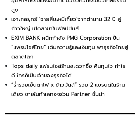
อุตสาหกรรมแห่งอนาคตด้วยวิศวกรรมนิวเคลียร์ขั้น
สูง
เจาะกลยุทธ์ ‘ชายสี่บะหมี่เกี๊ยว’จากตำนาน 32 ปี สู่
ก้าวใหญ่ เปิดสาขาในฟิลิปปินส์
EXIM BANK ผนึกกำลัง PMG Corporation ปั้น
“แฟรนไชส์ไทย” เติมความรู้และเงินทุน พาธุรกิจไทยสู่
ตลาดโลก
Tops daily แฟรนไชส์ร้านสะดวกซื้อ คืนทุนไว กำไร
ดี ใครก็เป็นเจ้าของธุรกิจได้
“ร่ำรวยเย็นตาโฟ x ข้าวมันส์” รวม 2 แบรนด์ในร้าน
เดียว ขายในทำเลทองร่วม Partner ชั้นนำ