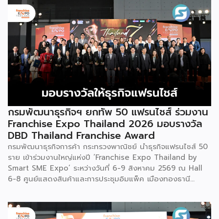
ถึงการให้รางวัล และสนับสนุนนักวิจัย ตั้งแต่ระดับเยาวชนไปจนถึง
นักวิจัยอาวุโส แน่นอนว่านี่เป็นหน่วยงานผู้อยู่เบื้องหลังงานวิจัย
ไทยตั้งแต่ต้นน้ำยันปลายน้ำ กิจกรรมที่นำมาจัดแสดงในบูธ
ครั้งนี้เป็นส่วนหนึ่งของทุนที่ วช. สนับสนุนภายใต้ชุดโครงการ
Innovative House ซึ่งมีเป้าหมายชัดเจน คือการแนะแนวและ
สนับสนุนให้ผู้ประกอบการนำนวัตกรรมที่ต่อยอดมาจากงานวิจัย
ไปพัฒนาต่อจนสามารถขายได้จริงในเชิงพาณิชย์ ไม่ใช่แค่งาน
วิจัยที่อยู่ในห้องแล็บ โดยสินค้าที่นำมาโชว์ในบูธจึงเป็นผลิตภัณฑ์
ที่ “พร้อมขาย” แล้วจริงๆ บางแบรนด์ขายออนไลน์ บางแบรนด์
ขายเฉพาะหน้าร้าน นอกจากนี้ ยังมีการสาธิตนำผลิตภัณฑ์ไป
กรมพัฒนาธุรกิจฯ ยกทัพ 50 แฟรนไชส์ ร่วมงาน
แปรรูปเป็นเมนูอาหาร-เครื่องดื่มให้ผู้ร่วมงานเห็นวิธีใช้งานจริง
Franchise Expo Thailand 2026 มอบรางวัล
โดยนำ ‘น้ำผึ้ง’ ที่ไม่ได้นำมาวางขายแบบเดิม ๆ แต่แปรรูปเป็น
DBD Thailand Franchise Award
เครื่องดื่มสเลอปี้ให้ผู้ร่วมงานได้ชิมสดๆ หน้าบูธ เพื่อดึงดูดและ
กรมพัฒนาธุรกิจการค้า กระทรวงพาณิชย์ นำธุรกิจแฟรนไชส์ 50
สร้างประสบการณ์ให้คนในงานได้ทดลองสัมผัสสินค้าจริง และหาก
ราย เข้าร่วมงานใหญ่แห่งปี ‘Franchise Expo Thailand by
ใครสนใจก็สามารถซื้อ หัวเชื้อ กลับไปทำเครื่องดื่มต่อเองที่บ้านได้
Smart SME Expo’ ระหว่างวันที่ 6-9 สิงหาคม 2569 ณ Hall
เช่นกัน […]
6-8 ศูนย์แสดงสินค้าและการประชุมอิมแพ็ค เมืองทองธานี
พร้อมจัดพิธีมอบรางวัล DBD Thailand Franchise Award
2026 ให้แก่ผู้ประกอบธุรกิจแฟรนไชส์ที่อยู่ในการส่งเสริมสนับสนุน
ของกรมฯ นายพูนพงษ์ นัยนาภากรณ์ อธิบดีกรมพัฒนาธุรกิจ