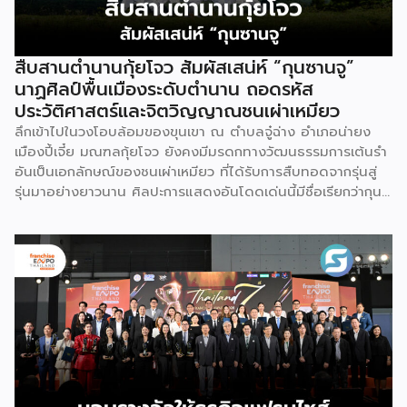
สืบสานตำนานกุ้ยโจว สัมผัสเสน่ห์ “กุนซานจู”
นาฏศิลป์พื้นเมืองระดับตำนาน ถอดรหัส
ประวัติศาสตร์และจิตวิญญาณชนเผ่าเหมียว
ลึกเข้าไปในวงโอบล้อมของขุนเขา ณ ตำบลจู๋ฉ่าง อำเภอน่ายง
เมืองปี้เจี๋ย มณฑลกุ้ยโจว ยังคงมีมรดกทางวัฒนธรรมการเต้นรำ
อันเป็นเอกลักษณ์ของชนเผ่าเหมียว ที่ได้รับการสืบทอดจากรุ่นสู่
รุ่นมาอย่างยาวนาน ศิลปะการแสดงอันโดดเด่นนี้มีชื่อเรียกว่ากุน
ซานจู (Gunshanzhu) หรือเจ้าของฉายา “ไข่มุกแห่งที่ราบสูงกุ้ย
โจว” ซึ่งทรงคุณค่าเป็นยิ่งกว่าการแสดง เพราะทำหน้าที่จดบันทึก
ประวัติศาสตร์การอพยพย้ายถิ่นฐาน สะท้อนภูมิปัญญาทาง
วัฒนธรรมอันรุ่มรวย และตอกย้ำจิตวิญญาณอันแข็งแกร่งของ
ชนเผ่าเหมียวไว้ได้อย่างงดงาม ตำนานเล่าว่า ยามอพยพย้าย
ถิ่นฐานในอดีตกาล เส้นทางของชาวเหมียวต้องเผชิญกับเทือกเขา
สูงชันและพงหนามรกร้าง เพื่อเปิดทางให้เพื่อนพ้องเดินทางผ่าน
พงไพร เหล่าผู้กล้าหาญจึงใช้ร่างกายของตนกลิ้งทับพงหนาม
อย่างไม่เกรงกลัวเพื่อถางทางให้คนในเผ่า ด้วยเหตุนี้ คนรุ่นหลังจึง
ได้จำลองท่วงท่าการกลิ้งตัวดังกล่าวมาต่อยอดและรังสรรค์เป็น