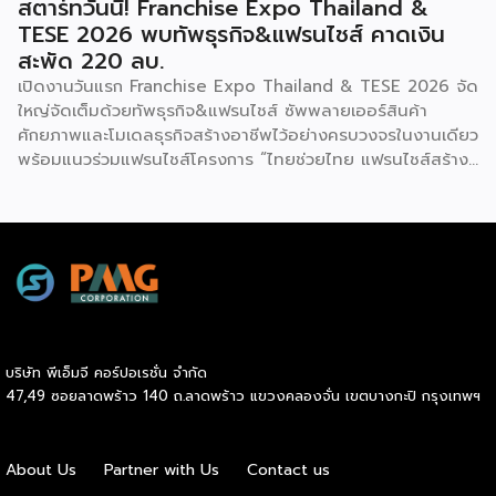
สตาร์ทวันนี้! Franchise Expo Thailand &
TESE 2026 พบทัพธุรกิจ&แฟรนไชส์ คาดเงิน
สะพัด 220 ลบ.
เปิดงานวันแรก Franchise Expo Thailand & TESE 2026 จัด
ใหญ่จัดเต็มด้วยทัพธุรกิจ&แฟรนไชส์ ซัพพลายเออร์สินค้า
ศักยภาพและโมเดลธุรกิจสร้างอาชีพไว้อย่างครบวงจรในงานเดียว
พร้อมแนวร่วมแฟรนไชส์โครงการ “ไทยช่วยไทย แฟรนไชส์สร้าง
อาชีพ พลัส” ที่รัฐช่วยจ่ายค่าแฟรนไชส์ 50% มาเสริมทัพในงาน
รวมกว่า 250 บูธ บนพื้นที่ 15,000 ตารางเมตร หวังเป็นทาง
เลือกสร้างรายได้เพิ่มและพยุงเศรษฐกิจไทยให้ฟื้นตัว เสิร์ฟครบ
จบในงานด้วยสินเชื่อ และทำเลทองทั่วประเทศ พร้อมเสวนาให้
ความรู้โดยผู้ทรงคุณวุฒิคับคั่ง และกิจกรรมเจรจาจับคู่ธุรกิจทั้งใน
และต่างประเทศ งานจัดต่อเนื่องระหว่างวันที่ 6-9 สิงหาคมนี้ ที่
ฮอลล์ 6-8 อิมแพ็คเมืองทองธานี คาดเม็ดเงินสะพัดในงานราว
220 ล้านบาท นายพูนพงษ์ นัยนาภากรณ์ อธิบดีกรมพัฒนา
บริษัท พีเอ็มจี คอร์ปอเรชั่น จำกัด
ธุรกิจการค้า กระทรวงพาณิชย์ กล่าวว่า งาน ” Franchise Expo
47,49 ซอยลาดพร้าว 140 ถ.ลาดพร้าว แขวงคลองจั่น เขตบางกะปิ กรุงเทพฯ
Thailand & Thailand E-Commerce Selection Expo
(TESE 2026) เป็นเวทีแสดงธุรกิจแฟรนไชส์และโซลูชั่นส์แบบครบ
วงจร […]
About Us
Partner with Us
Contact us