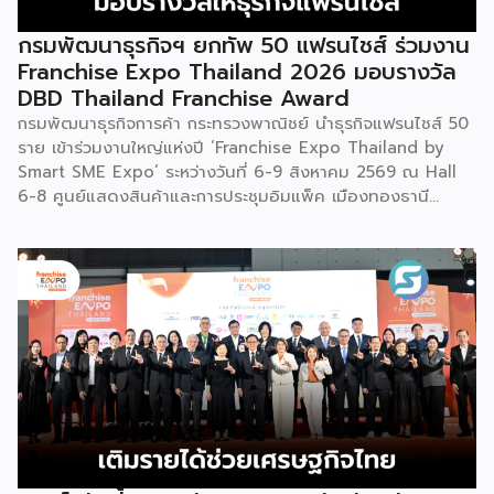
ระบำลู่เซิงอันเป็นเอกลักษณ์ เพื่อรำลึกถึงความกล้าหาญและหยาด
เหงื่อแรงกายของบรรพบุรุษ โดยทุกท่วงท่าการกลิ้งตัวคือการ
กรมพัฒนาธุรกิจฯ ยกทัพ 50 แฟรนไชส์ ร่วมงาน
คารวะต่อบรรพชน และทุกการกระโดดสะท้อนถึงจิตวิญญาณอัน
Franchise Expo Thailand 2026 มอบรางวัล
แรงกล้าของชนเผ่าเหมียว กุนซานจูถือเป็นหนึ่งในศิลปะการ
DBD Thailand Franchise Award
เต้นรำที่ปราบเซียนและท้าทายที่สุดของชนเผ่าเหมียว ผู้แสดงจะ
กรมพัฒนาธุรกิจการค้า กระทรวงพาณิชย์ นำธุรกิจแฟรนไชส์ 50
สวมเสื้อนอกสีขาวปักลายอันประณีต และสวมหมวกขนไก่ฟ้า
ราย เข้าร่วมงานใหญ่แห่งปี ‘Franchise Expo Thailand by
พร้อมบรรเลงลู่เซิงแบบ 6 ท่อ จุดที่ท้าทายที่สุดคือเสียงเพลงจะ
Smart SME Expo’ ระหว่างวันที่ 6-9 สิงหาคม 2569 ณ Hall
ต้องพลิ้วไหวอย่างต่อเนื่อง นักเต้นจึงต้องเป่าลู่เซิงอย่าง
6-8 ศูนย์แสดงสินค้าและการประชุมอิมแพ็ค เมืองทองธานี
สม่ำเสมอโดยไม่สะดุด แม้ในยามที่ต้องโลดโผนด้วยท่วงท่าที่ยาก
พร้อมจัดพิธีมอบรางวัล DBD Thailand Franchise Award
และซับซ้อนก็ตาม ในระหว่างการแสดง นักเต้นจะกลิ้งและหมุนตัว
2026 ให้แก่ผู้ประกอบธุรกิจแฟรนไชส์ที่อยู่ในการส่งเสริมสนับสนุน
ผ่านชามใส่น้ำที่วางเรียงเอาไว้ โดยต้องทรงตัวด้วยความแม่นยำ
ของกรมฯ นายพูนพงษ์ นัยนาภากรณ์ อธิบดีกรมพัฒนาธุรกิจ
อย่างน่าอัศจรรย์ พร้อมรังสรรค์ลีลาท่ารำอันตื่นตาตื่นใจ ไม่ว่าจะ
การค้า กระทรวงพาณิชย์ เปิดเผยภายหลังเป็นประธานเปิดงาน
เป็นท่านางแอ่นบิน พีระมิดมนุษย์ หรือท่ามังกรพลิกกาย การ
“งานแฟรนไชส์ เอ็กซ์โป ไทยแลนด์ บาย สมาร์ท เอสเอ็มอี เอ็กซ์
ผสานท่วงทำนอง การเคลื่อนไหว ลมหายใจ และพละกำลังเข้าด้วย
โป (Franchise Expo Thailand by Smart SME Expo)” ซึ่ง
กันอย่างสมบูรณ์แบบนี้เอง ที่หล่อหลอมให้เกิดเป็นสุนทรียศาสตร์
เป็นงานแสดงธุรกิจแฟรนไชส์ชั้นนำที่จัดขึ้นโดย บริษัท พีเอ็มจี
อันเป็นเอกลักษณ์ของศิลปะโบราณชนิดนี้ นับตั้งแต่คริสต์
คอร์ปอเรชัน จำกัด เพื่อยกระดับศักยภาพของผู้ประกอบการและ
ทศวรรษ 1990 เป็นต้นมา กุนซานจูได้รับการยอมรับอย่างกว้าง
เจ้าของธุรกิจที่ต้องการขยายกิจการผ่านระบบแฟรนไชส์ […]
ขวางทั้งในและต่างประเทศ […]