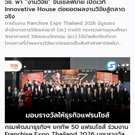
วช. พา “งานวิจัย” ขึ้นเชลฟ์ขาย เปิดเวที
Innovative House ต่อยอดผลงานวิจัยสู่ตลาด
จริง
ภายในงาน Franchise Expo Thailand 2026 มีบูธของ
สำนักงานการวิจัยแห่งชาติ (วช.) ภายใต้ กระทรวงการอุดมศึกษา
วิทยาศาสตร์ วิจัยและนวัตกรรม (อว.) ได้นำผลิตภัณฑ์จาก
โครงการที่นำผลงานวิจัยมาต่อยอดเป็นสินค้าเชิงพาณิชย์มา
แสดง พร้อมจัดจำหน่ายให้กับผู้ที่สนใจได้เลือกซื้อ สำหรับ วช.
มีภารกิจหลัก คือการให้ทุนวิจัย ดูแลเรื่องการวิจัยในภาพรวม รวม
ถึงการให้รางวัล และสนับสนุนนักวิจัย ตั้งแต่ระดับเยาวชนไปจนถึง
นักวิจัยอาวุโส แน่นอนว่านี่เป็นหน่วยงานผู้อยู่เบื้องหลังงานวิจัย
ไทยตั้งแต่ต้นน้ำยันปลายน้ำ กิจกรรมที่นำมาจัดแสดงในบูธ
ครั้งนี้เป็นส่วนหนึ่งของทุนที่ วช. สนับสนุนภายใต้ชุดโครงการ
Innovative House ซึ่งมีเป้าหมายชัดเจน คือการแนะแนวและ
สนับสนุนให้ผู้ประกอบการนำนวัตกรรมที่ต่อยอดมาจากงานวิจัย
ไปพัฒนาต่อจนสามารถขายได้จริงในเชิงพาณิชย์ ไม่ใช่แค่งาน
วิจัยที่อยู่ในห้องแล็บ โดยสินค้าที่นำมาโชว์ในบูธจึงเป็นผลิตภัณฑ์
ที่ “พร้อมขาย” แล้วจริงๆ บางแบรนด์ขายออนไลน์ บางแบรนด์
ขายเฉพาะหน้าร้าน นอกจากนี้ ยังมีการสาธิตนำผลิตภัณฑ์ไป
กรมพัฒนาธุรกิจฯ ยกทัพ 50 แฟรนไชส์ ร่วมงาน
แปรรูปเป็นเมนูอาหาร-เครื่องดื่มให้ผู้ร่วมงานเห็นวิธีใช้งานจริง
Franchise Expo Thailand 2026 มอบรางวัล