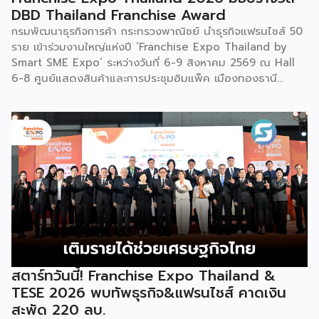
โดยนำ ‘น้ำผึ้ง’ ที่ไม่ได้นำมาวางขายแบบเดิม ๆ แต่แปรรูปเป็น
DBD Thailand Franchise Award
เครื่องดื่มสเลอปี้ให้ผู้ร่วมงานได้ชิมสดๆ หน้าบูธ เพื่อดึงดูดและ
กรมพัฒนาธุรกิจการค้า กระทรวงพาณิชย์ นำธุรกิจแฟรนไชส์ 50
สร้างประสบการณ์ให้คนในงานได้ทดลองสัมผัสสินค้าจริง และหาก
ราย เข้าร่วมงานใหญ่แห่งปี ‘Franchise Expo Thailand by
ใครสนใจก็สามารถซื้อ หัวเชื้อ กลับไปทำเครื่องดื่มต่อเองที่บ้านได้
Smart SME Expo’ ระหว่างวันที่ 6-9 สิงหาคม 2569 ณ Hall
เช่นกัน […]
6-8 ศูนย์แสดงสินค้าและการประชุมอิมแพ็ค เมืองทองธานี
พร้อมจัดพิธีมอบรางวัล DBD Thailand Franchise Award
2026 ให้แก่ผู้ประกอบธุรกิจแฟรนไชส์ที่อยู่ในการส่งเสริมสนับสนุน
ของกรมฯ นายพูนพงษ์ นัยนาภากรณ์ อธิบดีกรมพัฒนาธุรกิจ
การค้า กระทรวงพาณิชย์ เปิดเผยภายหลังเป็นประธานเปิดงาน
“งานแฟรนไชส์ เอ็กซ์โป ไทยแลนด์ บาย สมาร์ท เอสเอ็มอี เอ็กซ์
โป (Franchise Expo Thailand by Smart SME Expo)” ซึ่ง
เป็นงานแสดงธุรกิจแฟรนไชส์ชั้นนำที่จัดขึ้นโดย บริษัท พีเอ็มจี
คอร์ปอเรชัน จำกัด เพื่อยกระดับศักยภาพของผู้ประกอบการและ
เจ้าของธุรกิจที่ต้องการขยายกิจการผ่านระบบแฟรนไชส์ […]
สตาร์ทวันนี้! Franchise Expo Thailand &
TESE 2026 พบทัพธุรกิจ&แฟรนไชส์ คาดเงิน
สะพัด 220 ลบ.