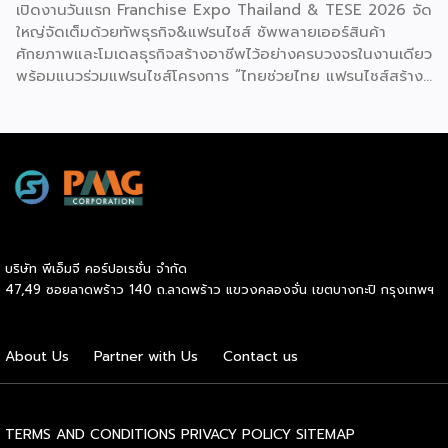
เปิดงานวันแรก Franchise Expo Thailand & TESE 2026 จัด
ใหญ่จัดเต็มด้วยทัพธุรกิจ&แฟรนไชส์ ซัพพลายเออร์สินค้า
ศักยภาพและโมเดลธุรกิจสร้างอาชีพไว้อย่างครบวงจรในงานเดียว
พร้อมแนวร่วมแฟรนไชส์โครงการ “ไทยช่วยไทย แฟรนไชส์สร้าง
อาชีพ พลัส” ที่รัฐช่วยจ่ายค่าแฟรนไชส์ 50% มาเสริมทัพในงาน
รวมกว่า 250 บูธ บนพื้นที่ 15,000 ตารางเมตร หวังเป็นทาง
เลือกสร้างรายได้เพิ่มและพยุงเศรษฐกิจไทยให้ฟื้นตัว เสิร์ฟครบ
จบในงานด้วยสินเชื่อ และทำเลทองทั่วประเทศ พร้อมเสวนาให้
ความรู้โดยผู้ทรงคุณวุฒิคับคั่ง และกิจกรรมเจรจาจับคู่ธุรกิจทั้งใน
และต่างประเทศ งานจัดต่อเนื่องระหว่างวันที่ 6-9 สิงหาคมนี้ ที่
ฮอลล์ 6-8 อิมแพ็คเมืองทองธานี คาดเม็ดเงินสะพัดในงานราว
220 ล้านบาท นายพูนพงษ์ นัยนาภากรณ์ อธิบดีกรมพัฒนา
บริษัท พีเอ็มจี คอร์ปอเรชั่น จำกัด
ธุรกิจการค้า กระทรวงพาณิชย์ กล่าวว่า งาน ” Franchise Expo
47,49 ซอยลาดพร้าว 140 ถ.ลาดพร้าว แขวงคลองจั่น เขตบางกะปิ กรุงเทพฯ
Thailand & Thailand E-Commerce Selection Expo
(TESE 2026) เป็นเวทีแสดงธุรกิจแฟรนไชส์และโซลูชั่นส์แบบครบ
วงจร […]
About Us
Partner with Us
Contact us
TERMS AND CONDITIONS
PRIVACY POLICY
SITEMAP