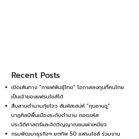
Recent Posts
เปิดเส้นทาง “กาแฟพันธุ์ไทย” โอกาสลงทุนที่คนไทย
เป็นเจ้าของแฟรนไชส์ได้
สืบสานตำนานกุ้ยโจว สัมผัสเสน่ห์ “กุนซานจู”
นาฏศิลป์พื้นเมืองระดับตำนาน ถอดรหัส
ประวัติศาสตร์และจิตวิญญาณชนเผ่าเหมียว
กรมพัฒนาธุรกิจฯ ยกทัพ 50 แฟรนไชส์ ร่วมงาน