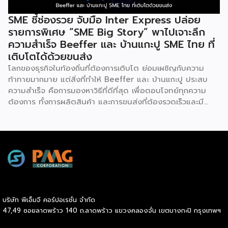
SME ชี้ช่องรวย จับมือ Inter Express ปล่อย
รายการพิเศษ “SME Big Story” พาไปเจาะลึก
ความสำเร็จ Beeffer และ บ้านแกะปู SME ไทย ที่
เติบโตได้ด้วยขนส่ง
โลกของธุรกิจในท้องถิ่นที่ต้องการเติบโต ย่อมเผชิญกับความ
ท้าทายมากมาย แต่สิ่งที่ทำให้ Beeffer และ บ้านแกะปู ประสบ
ความสำเร็จ คือการมองหาวิธีที่ดีที่สุด เพื่อตอบโจทย์ทุกความ
ต้องการ ทั้งการผลิตสินค้า และการขนส่งที่ต้องรวดเร็วและมี
คุณภาพ เราจะพาคุณไปเรียนรู้เคล็ดลับที่ช่วยให้ธุรกิจเหล่านี้เติบโต
ได้อย่างรวดเร็ว พร้อมด้วยผู้ช่วยคนสำคัญอย่าง Inter
Express ที่เป็นพาร์ทเนอร์จัดการเรื่องขนส่งให้เป็นไปอย่างราบรื่น
Beeffer : แบรนด์เนื้อโคขุนพรีเมียมที่ตั้งต้นจากฟาร์มเลี้ยง
วัวในจังหวัดระยอง และขยายสู่การเป็นแบรนด์ที่ได้รับความนิยม
ทั่วประเทศ ความสำเร็จของ Beeffer ไม่ได้เกิดขึ้นจากแค่การมี
วัตถุดิบคุณภาพ แต่ยังมาจากการเลือกใช้ขนส่งที่สามารถรักษา
อุณหภูมิของเนื้อให้สดใหม่และได้มาตรฐานถึงมือลูกค้าในทุก
บริษัท พีเอ็มจี คอร์ปอเรชั่น จำกัด
จังหวัด บ้านแกะปู : ร้านอาหารทะเลในอ่างศิลา กับความสำเร็จ
47,49 ซอยลาดพร้าว 140 ถ.ลาดพร้าว แขวงคลองจั่น เขตบางกะปิ กรุงเทพฯ
ที่มาจากความใส่ใจในคุณภาพสินค้า ตอบโจทย์ painpoint ของ
ลูกค้า และบริการที่ดีเยี่ยม เน้นวัตถุดิบสดใหม่จากทะเล เข้าถึงผู้ซื้อ