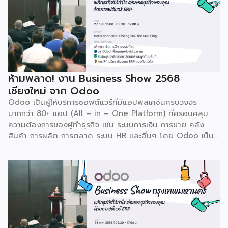
ห้ามพลาด! งาน Business Show 2568
เชียงใหม่ จาก Odoo
Odoo เป็นผู้ให้บริการซอฟต์แวร์ที่มีแอปพิลเคชันครบวงจร
มากกว่า 80+ แอป (All – in – One Platform) ที่ครอบคลุม
ความต้องการของผู้ทำธุรกิจ เช่น ระบบการเงิน การขาย คลัง
สินค้า การผลิต การตลาด ระบบ HR และอื่นๆ โดย Odoo เป็นผู้
ให้บริการซอฟต์แวร์โอเพ่นซอร์ส (Open Source) จากประเทศ
เบลเยี่ยมให้บริการใน 19 แห่งทั่วโลก รวมถึงสหรัฐอเมริกา ฮ่องกง
อินโดนีเซีย และดูไบ ปัจจุบัน Odoo ให้บริการผู้ใช้งานในไทย
มากกว่า 4 แสนราย และมีผู้ใช้งานมากกว่า 6 ล้านคนทั่วเอเชีย ปีนี้
Odoo กลับมาจัดงาน Business Roadshow 2568 ภายใต้
Concept พลิกธุรกิจให้กำไร ต่อยอดธุรกิจของคุณด้วย
ซอฟต์แวร์ ERP ที่มาปลดล็อกทุกธุรกิจในประเทศไทยผ่านการนำ
เทคโนโลยีใหม่สุดล้ำ ยกระดับองค์กรของคุณไปสู่ระบบดิจิทัล