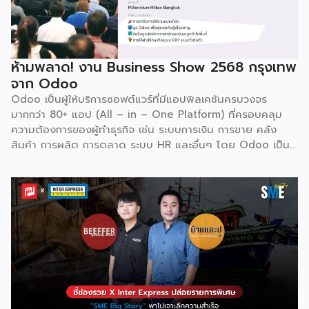
พร้อมกับโอกาสที่จะได้เข้ามาเป็นพาร์ทเนอร์ระดับมืออาชีพร่วมกับ
Odoo […]
ห้ามพลาด! งาน Business Show 2568 กรุงเทพ
จาก Odoo
Odoo เป็นผู้ให้บริการซอฟต์แวร์ที่มีแอปพิลเคชันครบวงจร
มากกว่า 80+ แอป (All – in – One Platform) ที่ครอบคลุม
ความต้องการของผู้ทำธุรกิจ เช่น ระบบการเงิน การขาย คลัง
สินค้า การผลิต การตลาด ระบบ HR และอื่นๆ โดย Odoo เป็นผู้
ให้บริการซอฟต์แวร์โอเพ่นซอร์ส (Open Source) จากประเทศ
เบลเยี่ยมให้บริการใน 19 แห่งทั่วโลก รวมถึงสหรัฐอเมริกา ฮ่องกง
อินโดนีเซีย และดูไบ ปัจจุบัน Odoo ให้บริการผู้ใช้งานในไทย
มากกว่า 4 แสนราย และมีผู้ใช้งานมากกว่า 6 ล้านคนทั่วเอเชีย ปีนี้
Odoo กลับมาจัดงาน Business Roadshow 2568 ภายใต้
Concept พลิกธุรกิจให้กำไร ต่อยอดธุรกิจของคุณด้วย
ซอฟต์แวร์ ERP ที่มาปลดล็อกทุกธุรกิจในประเทศไทยผ่านการนำ
เทคโนโลยีใหม่สุดล้ำ ยกระดับองค์กรของคุณไปสู่ระบบดิจิทัล
พร้อมกับโอกาสที่จะได้เข้ามาเป็นพาร์ทเนอร์ระดับมืออาชีพร่วมกับ
Odoo […]