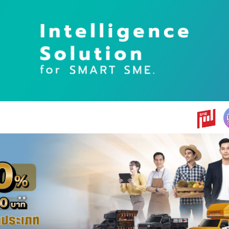
earch
r: