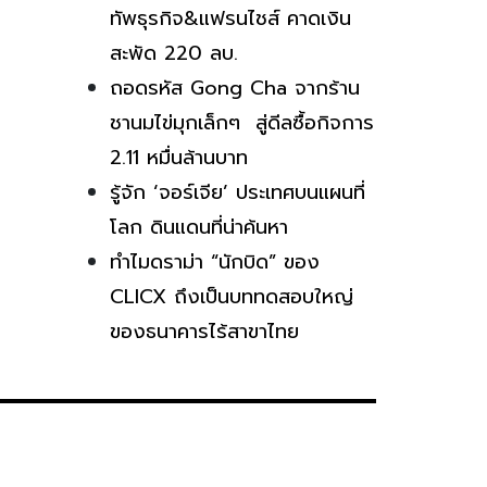
ทัพธุรกิจ&แฟรนไชส์ คาดเงิน
สะพัด 220 ลบ.
ถอดรหัส Gong Cha จากร้าน
ชานมไข่มุกเล็กๆ สู่ดีลซื้อกิจการ
2.11 หมื่นล้านบาท
รู้จัก ‘จอร์เจีย’ ประเทศบนแผนที่
โลก ดินแดนที่น่าค้นหา
ทำไมดราม่า “นักบิด” ของ
CLICX ถึงเป็นบททดสอบใหญ่
ของธนาคารไร้สาขาไทย