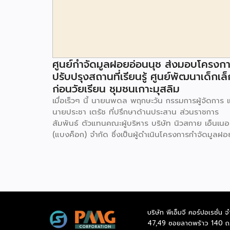
ศูนย์กำจัดมูลฝอยอ่อนนุช ส่งมอบโครงก
ปรับปรุงสถานที่เรียนรู้ ศูนย์พัฒนาเด็กเล็
ก่อนวัยเรียน ชุมชนเกาะมุสลิม
เมื่อเร็วๆ นี้ นายนพดล พฤกษะวัน กรรมการผู้จัดการ 
นายประชา เตรัช ที่ปรึกษาด้านประสาน ส่วนราชการ
สัมพันธ์ ตัวแทนคณะผู้บริหาร บริษัท นิวสกาย เอ็นเนอร
(แบงค็อก) จํากัด ซึ่งเป็นผู้ดำเนินโครงการกำจัดมูลฝอ
ด้วยวิธีการเผาไหม้ เพื่อผลิตพลังงานไฟฟ้า ขนาดไม่น
กว่า 1,000 ตันต่อวัน ศูนย์กำจัดมูลฝอยอ่อนนุช เป็น
ประธานในพิธีส่งมอบโครงการปรับปรุงสถานที่เรียนรู้
ศูนย์พัฒนาเด็กเล็ก ก่อนวัยเรียน ชุมชนเกาะมุสลิม แข
ประเวศ เขตประเวศ กรุงเทพมหานคร ทั้งนี้โครงการ
ปรับปรุงสถานที่เรียนรู้ ศูนย์พัฒนาเด็กเล็กก่อนวัยเรีย
บริษัท พีเอ็มจี คอร์ปอเรชั่น จ
ชุมชนเกาะมุสลิม ตั้งอยู่ในซอยอ่อนนุช 86 ดำเนินการขึ
47,49 ซอยลาดพร้าว 140 ถ
เพื่อเพิ่มพื้นที่การเรียนรู้เพิ่มเติมนอกห้องเรียน และใช้เป