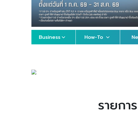
Business
How-To
N
รายการ