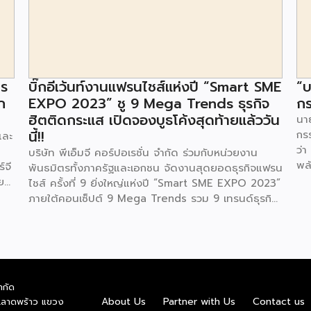
าร
บิ๊กอีเว้นท์งานแฟรนไชส์แห่งปี “Smart SME
“บ
ก
EXPO 2023” ชู 9 Mega Trends ธุรกิจ
กร
ฮิตติดกระแส เปิดจองบูธโค้งสุดท้ายแล้ววัน
นาย
นี้!!
กร
และ
ว่า
บริษัท พีเอ็มจี คอร์ปอเรชั่น จำกัด ร่วมกับหน่วยงาน
พล
์จี
พันธมิตรทั้งภาครัฐและเอกชน จัดงานสุดยอดธุรกิจแฟรน
ตา
ย
ไชส์ ครั้งที่ 9 ยิ่งใหญ่แห่งปี “Smart SME EXPO 2023”
พลั
้อย
ภายใต้คอนเซ็ปต์ 9 Mega Trends รวม 9 เทรนด์ธุรกิจ
.ท
สุดฮิต ไม่ว่าจะเป็น Street Food Trends,
สถ
Technology Trends, Customer Service Trends,
สะด
วง
Coffee & Beverage Trends, Education Trends,
จะท
Health & Wellness Trends, E-Commerce
ใน
น
Trends, Beauty Trends และ Franchise Trends จัด
ควา
ำกัด
้น
เต็มธุรกิจแฟรนไชส์เด่นดังพาเหรดมาให้เลือกลงทุนหลาย
About Us
Partner with Us
Contact us
.ลาดพร้าว แขวง
พล
็น
ระดับร่วม 250 บูธ ในงบลงทุนเริ่มต้นหลักพัน หลักหมื่น