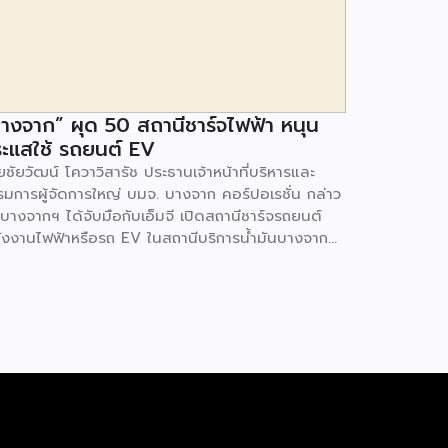
างจาก” ผุด 50 สถานีชาร์จไฟฟ้า หนุน
ะแสใช้ รถยนต์ EV
ชัยวัฒน์ โควาวิสารัช ประธานเจ้าหน้าที่บริหารและ
รมการผู้จัดการใหญ่ บมจ. บางจาก คอร์ปอเรชั่น กล่าว
 บางจากฯ ได้จับมือกับเอ็มจี เปิดสถานีชาร์จรถยนต์
ังงานไฟฟ้าหรือรถ EV ในสถานีบริการน้ำมันบางจาก
มนโยบายการเปลี่ยนผ่านพลังงาน ที่จะนำไทยสู่การใช้
งงานสะอาด เพื่อคุณภาพชีวิตและสิ่งแวดล้อมที่ยั่งยืน
ี่ผ่านมา บางจากฯ ได้ขยายสถานีชาร์จรถ EV ภายใน
านีบริการน้ำมันบางจากอย่างต่อเนื่องเพื่ออำนวยความ
วกให้ผู้ใช้รถ EV ที่เพิ่มขึ้น สำหรับความร่วมมือครั้งนี้
ำให้สถานีบริการน้ำมันบางจากมีสถานีชาร์จรถ EV ทั้ง
กรุงเทพฯ และต่างจังหวัด ครอบคลุมทั่วประเทศ .โดย
มร่วมมือครั้งนี้ เป็นการติดตั้งสถานีชาร์จรถยนต์
ังงานไฟฟ้า เพื่อรองรับการเติบโตของตลาดรถยนต์