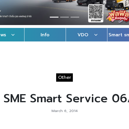
ews
Info
VDO
Smart s
Other
 SME Smart Service 0
March 6, 2014