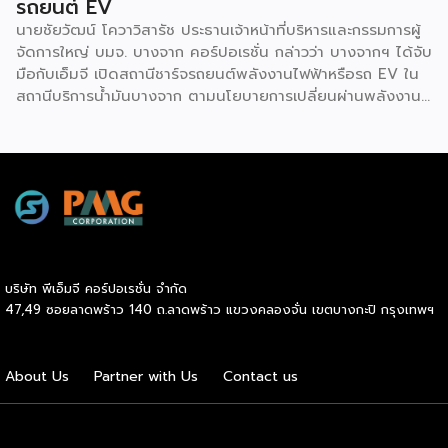
รถยนต์ EV
นายชัยวัฒน์ โควาวิสารัช ประธานเจ้าหน้าที่บริหารและกรรมการผู้
จัดการใหญ่ บมจ. บางจาก คอร์ปอเรชั่น กล่าวว่า บางจากฯ ได้จับ
มือกับเอ็มจี เปิดสถานีชาร์จรถยนต์พลังงานไฟฟ้าหรือรถ EV ใน
สถานีบริการน้ำมันบางจาก ตามนโยบายการเปลี่ยนผ่านพลังงาน
ที่จะนำไทยสู่การใช้พลังงานสะอาด เพื่อคุณภาพชีวิตและสิ่ง
แวดล้อมที่ยั่งยืน .ที่ผ่านมา บางจากฯ ได้ขยายสถานีชาร์จรถ EV
ภายในสถานีบริการน้ำมันบางจากอย่างต่อเนื่องเพื่ออำนวยความ
สะดวกให้ผู้ใช้รถ EV ที่เพิ่มขึ้น สำหรับความร่วมมือครั้งนี้ จะทำให้
สถานีบริการน้ำมันบางจากมีสถานีชาร์จรถ EV ทั้งในกรุงเทพฯ
และต่างจังหวัด ครอบคลุมทั่วประเทศ .โดยความร่วมมือครั้งนี้
เป็นการติดตั้งสถานีชาร์จรถยนต์พลังงานไฟฟ้า เพื่อรองรับการ
เติบโตของตลาดรถยนต์พลังงานไฟฟ้าภายในประเทศ โดยติดตั้ง
บริษัท พีเอ็มจี คอร์ปอเรชั่น จำกัด
สถานีชาร์จรถยนต์ไฟฟ้า “MG Super Charge” ในสถานีบริการ
47,49 ซอยลาดพร้าว 140 ถ.ลาดพร้าว แขวงคลองจั่น เขตบางกะปิ กรุงเทพฯ
น้ำมันบางจาก ครอบคลุมทั้งในเขตกรุงเทพฯ นนทบุรีและ
สมุทรปราการ ซึ่งในระยะเริ่มต้น มีเป้าหมายที่จะติดตั้งทั้งสิ้น 50
แห่งภายในปีนี้ และคาดการณ์ว่าจะเริ่มเปิดให้บริการได้ประมาณ
About Us
Partner with Us
Contact us
เดือนตุลาคมเป็นต้นไป .ด้านนายจาง ไห่โป กรรมการผู้จัดการ
บริษัท เอสเอไอซี มอเตอร์ – ซีพี จำกัด และ บริษัท […]