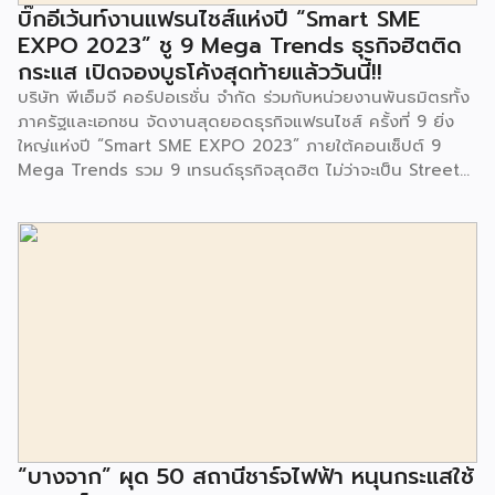
จนประชาชนในชุมชนและพื้นที่ใกล้เคียง รวมถึงคณะครู ผู้ปกครอง
บิ๊กอีเว้นท์งานแฟรนไชส์แห่งปี “Smart SME
และนักเรียนจากศูนย์พัฒนาเด็กเล็กก่อนวัยเรียน ชุมชนเกาะมุสลิม
EXPO 2023” ชู 9 Mega Trends ธุรกิจฮิตติด
ร่วมเป็นเกียรติในพิธีดังกล่าว โครงการกำจัดมูลฝอยด้วยวิธีการ
กระแส เปิดจองบูธโค้งสุดท้ายแล้ววันนี้!!
เผาไหม้ฯ ยังมีกิจกรรมเพื่อสังคมหรือ CSR อื่นๆ อีกมากมาย กับ
บริษัท พีเอ็มจี คอร์ปอเรชั่น จำกัด ร่วมกับหน่วยงานพันธมิตรทั้ง
ชุมชนรอบๆ พื้นที่โครงการอย่างต่อเนื่อง อาทิ การลงพื้นที่
ภาครัฐและเอกชน จัดงานสุดยอดธุรกิจแฟรนไชส์ ครั้งที่ 9 ยิ่ง
ประชาสัมพันธ์ […]
ใหญ่แห่งปี “Smart SME EXPO 2023” ภายใต้คอนเซ็ปต์ 9
Mega Trends รวม 9 เทรนด์ธุรกิจสุดฮิต ไม่ว่าจะเป็น Street
Food Trends, Technology Trends, Customer Service
Trends, Coffee & Beverage Trends, Education Trends,
Health & Wellness Trends, E-Commerce Trends,
Beauty Trends และ Franchise Trends จัดเต็มธุรกิจแฟรน
ไชส์เด่นดังพาเหรดมาให้เลือกลงทุนหลายระดับร่วม 250 บูธ ใน
งบลงทุนเริ่มต้นหลักพัน หลักหมื่น ไปจนถึงหลักล้าน นอกจากนี้
ยังมีกิจกรรมเจรจาจับคู่ธุรกิจทั้งในและต่างประเทศ สินเชื่อ
ดอกเบี้ยต่ำสำหรับเอสเอ็มอีจากสถาบันการเงินชั้นนำมากมาย
พร้อมโซลูชั่นส์ดี […]
“บางจาก” ผุด 50 สถานีชาร์จไฟฟ้า หนุนกระแสใช้