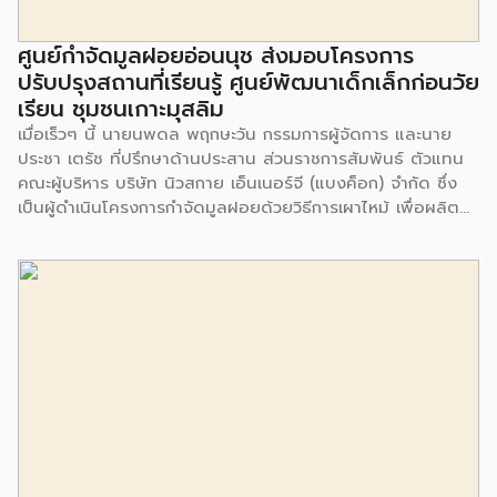
ศูนย์กำจัดมูลฝอยอ่อนนุช ส่งมอบโครงการ
ปรับปรุงสถานที่เรียนรู้ ศูนย์พัฒนาเด็กเล็กก่อนวัย
เรียน ชุมชนเกาะมุสลิม
เมื่อเร็วๆ นี้ นายนพดล พฤกษะวัน กรรมการผู้จัดการ และนาย
ประชา เตรัช ที่ปรึกษาด้านประสาน ส่วนราชการสัมพันธ์ ตัวแทน
คณะผู้บริหาร บริษัท นิวสกาย เอ็นเนอร์จี (แบงค็อก) จํากัด ซึ่ง
เป็นผู้ดำเนินโครงการกำจัดมูลฝอยด้วยวิธีการเผาไหม้ เพื่อผลิต
พลังงานไฟฟ้า ขนาดไม่น้อยกว่า 1,000 ตันต่อวัน ศูนย์กำจัด
มูลฝอยอ่อนนุช เป็นประธานในพิธีส่งมอบโครงการปรับปรุงสถาน
ที่เรียนรู้ ศูนย์พัฒนาเด็กเล็ก ก่อนวัยเรียน ชุมชนเกาะมุสลิม แขวง
ประเวศ เขตประเวศ กรุงเทพมหานคร ทั้งนี้โครงการปรับปรุงสถาน
ที่เรียนรู้ ศูนย์พัฒนาเด็กเล็กก่อนวัยเรียน ชุมชนเกาะมุสลิม ตั้งอยู่
ในซอยอ่อนนุช 86 ดำเนินการขึ้นเพื่อเพิ่มพื้นที่การเรียนรู้เพิ่มเติม
นอกห้องเรียน และใช้เป็นสถานที่จัดกิจกรรมของศูนย์เด็กเล็กฯ
ตลอดจนใช้เป็นพื้นที่จัดกิจกรรมต่างๆ ของชุมชน นอกจากนั้นยัง
มีการมอบตุ๊กตาและของเล่นเพื่อส่งเสริมพัฒนาการเรียนรู้และ
พัฒนาการกล้ามเนื้อมัดเล็กของเด็กด้วย โดยมีผู้แทนจาก
สำนักงานเขตประเวศ ผู้แทนจากศูนย์กำจัดมูลฝอยอ่อนนุช ตลอด