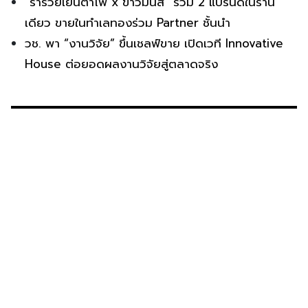
“ร่ำรวยเย็นตาโฟ x ข้าวมันส์” รวม 2 แบรนด์ในร้าน
เดียว ขายในทำเลทองร่วม Partner ชั้นนำ
วช. พา “งานวิจัย” ขึ้นเชลฟ์ขาย เปิดเวที Innovative
House ต่อยอดผลงานวิจัยสู่ตลาดจริง