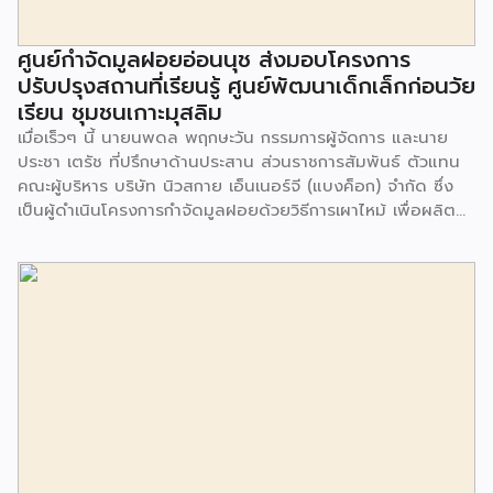
ศูนย์กำจัดมูลฝอยอ่อนนุช ส่งมอบโครงการ
ปรับปรุงสถานที่เรียนรู้ ศูนย์พัฒนาเด็กเล็กก่อนวัย
เรียน ชุมชนเกาะมุสลิม
เมื่อเร็วๆ นี้ นายนพดล พฤกษะวัน กรรมการผู้จัดการ และนาย
ประชา เตรัช ที่ปรึกษาด้านประสาน ส่วนราชการสัมพันธ์ ตัวแทน
คณะผู้บริหาร บริษัท นิวสกาย เอ็นเนอร์จี (แบงค็อก) จํากัด ซึ่ง
เป็นผู้ดำเนินโครงการกำจัดมูลฝอยด้วยวิธีการเผาไหม้ เพื่อผลิต
พลังงานไฟฟ้า ขนาดไม่น้อยกว่า 1,000 ตันต่อวัน ศูนย์กำจัด
มูลฝอยอ่อนนุช เป็นประธานในพิธีส่งมอบโครงการปรับปรุงสถาน
ที่เรียนรู้ ศูนย์พัฒนาเด็กเล็ก ก่อนวัยเรียน ชุมชนเกาะมุสลิม แขวง
ประเวศ เขตประเวศ กรุงเทพมหานคร ทั้งนี้โครงการปรับปรุงสถาน
ที่เรียนรู้ ศูนย์พัฒนาเด็กเล็กก่อนวัยเรียน ชุมชนเกาะมุสลิม ตั้งอยู่
ในซอยอ่อนนุช 86 ดำเนินการขึ้นเพื่อเพิ่มพื้นที่การเรียนรู้เพิ่มเติม
นอกห้องเรียน และใช้เป็นสถานที่จัดกิจกรรมของศูนย์เด็กเล็กฯ
ตลอดจนใช้เป็นพื้นที่จัดกิจกรรมต่างๆ ของชุมชน นอกจากนั้นยัง
มีการมอบตุ๊กตาและของเล่นเพื่อส่งเสริมพัฒนาการเรียนรู้และ
พัฒนาการกล้ามเนื้อมัดเล็กของเด็กด้วย โดยมีผู้แทนจาก
สำนักงานเขตประเวศ ผู้แทนจากศูนย์กำจัดมูลฝอยอ่อนนุช ตลอด