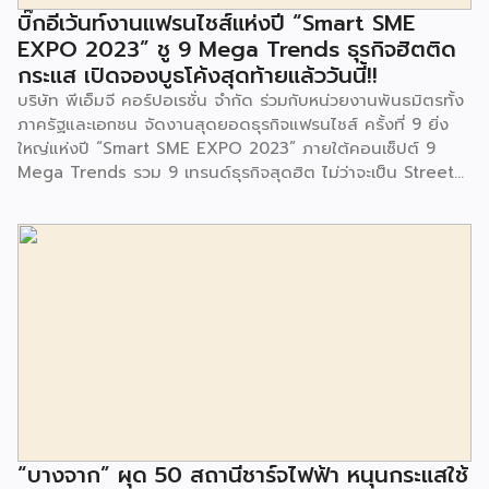
จนประชาชนในชุมชนและพื้นที่ใกล้เคียง รวมถึงคณะครู ผู้ปกครอง
บิ๊กอีเว้นท์งานแฟรนไชส์แห่งปี “Smart SME
และนักเรียนจากศูนย์พัฒนาเด็กเล็กก่อนวัยเรียน ชุมชนเกาะมุสลิม
EXPO 2023” ชู 9 Mega Trends ธุรกิจฮิตติด
ร่วมเป็นเกียรติในพิธีดังกล่าว โครงการกำจัดมูลฝอยด้วยวิธีการ
กระแส เปิดจองบูธโค้งสุดท้ายแล้ววันนี้!!
เผาไหม้ฯ ยังมีกิจกรรมเพื่อสังคมหรือ CSR อื่นๆ อีกมากมาย กับ
บริษัท พีเอ็มจี คอร์ปอเรชั่น จำกัด ร่วมกับหน่วยงานพันธมิตรทั้ง
ชุมชนรอบๆ พื้นที่โครงการอย่างต่อเนื่อง อาทิ การลงพื้นที่
ภาครัฐและเอกชน จัดงานสุดยอดธุรกิจแฟรนไชส์ ครั้งที่ 9 ยิ่ง
ประชาสัมพันธ์ […]
ใหญ่แห่งปี “Smart SME EXPO 2023” ภายใต้คอนเซ็ปต์ 9
Mega Trends รวม 9 เทรนด์ธุรกิจสุดฮิต ไม่ว่าจะเป็น Street
Food Trends, Technology Trends, Customer Service
Trends, Coffee & Beverage Trends, Education Trends,
Health & Wellness Trends, E-Commerce Trends,
Beauty Trends และ Franchise Trends จัดเต็มธุรกิจแฟรน
ไชส์เด่นดังพาเหรดมาให้เลือกลงทุนหลายระดับร่วม 250 บูธ ใน
งบลงทุนเริ่มต้นหลักพัน หลักหมื่น ไปจนถึงหลักล้าน นอกจากนี้
ยังมีกิจกรรมเจรจาจับคู่ธุรกิจทั้งในและต่างประเทศ สินเชื่อ
ดอกเบี้ยต่ำสำหรับเอสเอ็มอีจากสถาบันการเงินชั้นนำมากมาย
พร้อมโซลูชั่นส์ดี […]
“บางจาก” ผุด 50 สถานีชาร์จไฟฟ้า หนุนกระแสใช้