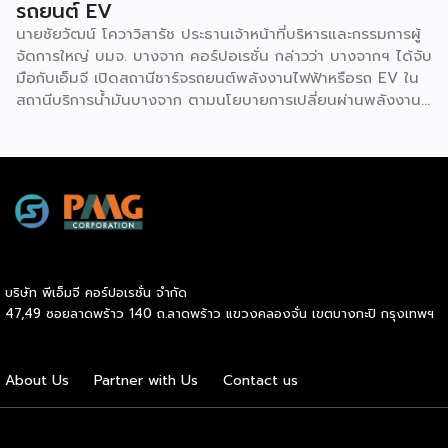
รถยนต์ EV
นายชัยวัฒน์ โควาวิสารัช ประธานเจ้าหน้าที่บริหารและกรรมการผู้
จัดการใหญ่ บมจ. บางจาก คอร์ปอเรชั่น กล่าวว่า บางจากฯ ได้จับ
มือกับเอ็มจี เปิดสถานีชาร์จรถยนต์พลังงานไฟฟ้าหรือรถ EV ใน
สถานีบริการน้ำมันบางจาก ตามนโยบายการเปลี่ยนผ่านพลังงาน
ที่จะนำไทยสู่การใช้พลังงานสะอาด เพื่อคุณภาพชีวิตและสิ่ง
แวดล้อมที่ยั่งยืน .ที่ผ่านมา บางจากฯ ได้ขยายสถานีชาร์จรถ EV
ภายในสถานีบริการน้ำมันบางจากอย่างต่อเนื่องเพื่ออำนวยความ
สะดวกให้ผู้ใช้รถ EV ที่เพิ่มขึ้น สำหรับความร่วมมือครั้งนี้ จะทำให้
สถานีบริการน้ำมันบางจากมีสถานีชาร์จรถ EV ทั้งในกรุงเทพฯ
และต่างจังหวัด ครอบคลุมทั่วประเทศ .โดยความร่วมมือครั้งนี้
เป็นการติดตั้งสถานีชาร์จรถยนต์พลังงานไฟฟ้า เพื่อรองรับการ
เติบโตของตลาดรถยนต์พลังงานไฟฟ้าภายในประเทศ โดยติดตั้ง
บริษัท พีเอ็มจี คอร์ปอเรชั่น จำกัด
สถานีชาร์จรถยนต์ไฟฟ้า “MG Super Charge” ในสถานีบริการ
47,49 ซอยลาดพร้าว 140 ถ.ลาดพร้าว แขวงคลองจั่น เขตบางกะปิ กรุงเทพฯ
น้ำมันบางจาก ครอบคลุมทั้งในเขตกรุงเทพฯ นนทบุรีและ
สมุทรปราการ ซึ่งในระยะเริ่มต้น มีเป้าหมายที่จะติดตั้งทั้งสิ้น 50
แห่งภายในปีนี้ และคาดการณ์ว่าจะเริ่มเปิดให้บริการได้ประมาณ
About Us
Partner with Us
Contact us
เดือนตุลาคมเป็นต้นไป .ด้านนายจาง ไห่โป กรรมการผู้จัดการ
บริษัท เอสเอไอซี มอเตอร์ – ซีพี จำกัด และ บริษัท […]