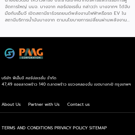
จัดการใหญ่ บมจ. บางจาก คอร์ปอเรชั่น กล่าวว่า บางจากฯ ได้จับ
มือกับเอ็มจี เปิดสถานีชาร์จรถยนต์พลังงานไฟฟ้าหรือรถ EV ใน
สถานีบริการน้ำมันบางจาก ตามนโยบายการเปลี่ยนผ่านพลังงาน
ที่จะนำไทยสู่การใช้พลังงานสะอาด เพื่อคุณภาพชีวิตและสิ่ง
แวดล้อมที่ยั่งยืน .ที่ผ่านมา บางจากฯ ได้ขยายสถานีชาร์จรถ EV
ภายในสถานีบริการน้ำมันบางจากอย่างต่อเนื่องเพื่ออำนวยความ
สะดวกให้ผู้ใช้รถ EV ที่เพิ่มขึ้น สำหรับความร่วมมือครั้งนี้ จะทำให้
สถานีบริการน้ำมันบางจากมีสถานีชาร์จรถ EV ทั้งในกรุงเทพฯ
และต่างจังหวัด ครอบคลุมทั่วประเทศ .โดยความร่วมมือครั้งนี้
เป็นการติดตั้งสถานีชาร์จรถยนต์พลังงานไฟฟ้า เพื่อรองรับการ
เติบโตของตลาดรถยนต์พลังงานไฟฟ้าภายในประเทศ โดยติดตั้ง
บริษัท พีเอ็มจี คอร์ปอเรชั่น จำกัด
สถานีชาร์จรถยนต์ไฟฟ้า “MG Super Charge” ในสถานีบริการ
47,49 ซอยลาดพร้าว 140 ถ.ลาดพร้าว แขวงคลองจั่น เขตบางกะปิ กรุงเทพฯ
น้ำมันบางจาก ครอบคลุมทั้งในเขตกรุงเทพฯ นนทบุรีและ
สมุทรปราการ ซึ่งในระยะเริ่มต้น มีเป้าหมายที่จะติดตั้งทั้งสิ้น 50
แห่งภายในปีนี้ และคาดการณ์ว่าจะเริ่มเปิดให้บริการได้ประมาณ
About Us
Partner with Us
Contact us
เดือนตุลาคมเป็นต้นไป .ด้านนายจาง ไห่โป กรรมการผู้จัดการ
บริษัท เอสเอไอซี มอเตอร์ – ซีพี จำกัด และ บริษัท […]
TERMS AND CONDITIONS
PRIVACY POLICY
SITEMAP