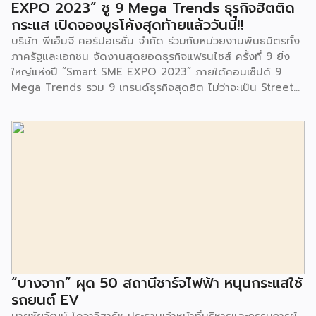
EXPO 2023” ชู 9 Mega Trends ธุรกิจฮิตติด
ร่วมเป็นเกียรติในพิธีดังกล่าว โครงการกำจัดมูลฝอยด้วยวิธีการ
กระแส เปิดจองบูธโค้งสุดท้ายแล้ววันนี้!!
เผาไหม้ฯ ยังมีกิจกรรมเพื่อสังคมหรือ CSR อื่นๆ อีกมากมาย กับ
บริษัท พีเอ็มจี คอร์ปอเรชั่น จำกัด ร่วมกับหน่วยงานพันธมิตรทั้ง
ชุมชนรอบๆ พื้นที่โครงการอย่างต่อเนื่อง อาทิ การลงพื้นที่
ภาครัฐและเอกชน จัดงานสุดยอดธุรกิจแฟรนไชส์ ครั้งที่ 9 ยิ่ง
ประชาสัมพันธ์ […]
ใหญ่แห่งปี “Smart SME EXPO 2023” ภายใต้คอนเซ็ปต์ 9
Mega Trends รวม 9 เทรนด์ธุรกิจสุดฮิต ไม่ว่าจะเป็น Street
Food Trends, Technology Trends, Customer Service
Trends, Coffee & Beverage Trends, Education Trends,
Health & Wellness Trends, E-Commerce Trends,
Beauty Trends และ Franchise Trends จัดเต็มธุรกิจแฟรน
ไชส์เด่นดังพาเหรดมาให้เลือกลงทุนหลายระดับร่วม 250 บูธ ใน
งบลงทุนเริ่มต้นหลักพัน หลักหมื่น ไปจนถึงหลักล้าน นอกจากนี้
ยังมีกิจกรรมเจรจาจับคู่ธุรกิจทั้งในและต่างประเทศ สินเชื่อ
ดอกเบี้ยต่ำสำหรับเอสเอ็มอีจากสถาบันการเงินชั้นนำมากมาย
พร้อมโซลูชั่นส์ดี […]
“บางจาก” ผุด 50 สถานีชาร์จไฟฟ้า หนุนกระแสใช้
รถยนต์ EV
นายชัยวัฒน์ โควาวิสารัช ประธานเจ้าหน้าที่บริหารและกรรมการผู้