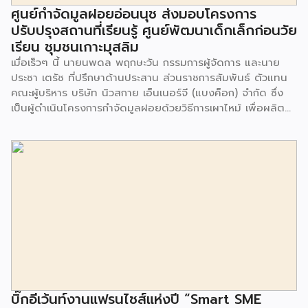
ศูนย์กำจัดมูลฝอยอ่อนนุช ส่งมอบโครงการ
ปรับปรุงสถานที่เรียนรู้ ศูนย์พัฒนาเด็กเล็กก่อนวัย
เรียน ชุมชนเกาะมุสลิม
เมื่อเร็วๆ นี้ นายนพดล พฤกษะวัน กรรมการผู้จัดการ และนาย
ประชา เตรัช ที่ปรึกษาด้านประสาน ส่วนราชการสัมพันธ์ ตัวแทน
คณะผู้บริหาร บริษัท นิวสกาย เอ็นเนอร์จี (แบงค็อก) จํากัด ซึ่ง
เป็นผู้ดำเนินโครงการกำจัดมูลฝอยด้วยวิธีการเผาไหม้ เพื่อผลิต
พลังงานไฟฟ้า ขนาดไม่น้อยกว่า 1,000 ตันต่อวัน ศูนย์กำจัด
มูลฝอยอ่อนนุช เป็นประธานในพิธีส่งมอบโครงการปรับปรุงสถาน
ที่เรียนรู้ ศูนย์พัฒนาเด็กเล็ก ก่อนวัยเรียน ชุมชนเกาะมุสลิม แขวง
ประเวศ เขตประเวศ กรุงเทพมหานคร ทั้งนี้โครงการปรับปรุงสถาน
ที่เรียนรู้ ศูนย์พัฒนาเด็กเล็กก่อนวัยเรียน ชุมชนเกาะมุสลิม ตั้งอยู่
ในซอยอ่อนนุช 86 ดำเนินการขึ้นเพื่อเพิ่มพื้นที่การเรียนรู้เพิ่มเติม
นอกห้องเรียน และใช้เป็นสถานที่จัดกิจกรรมของศูนย์เด็กเล็กฯ
ตลอดจนใช้เป็นพื้นที่จัดกิจกรรมต่างๆ ของชุมชน นอกจากนั้นยัง
มีการมอบตุ๊กตาและของเล่นเพื่อส่งเสริมพัฒนาการเรียนรู้และ
พัฒนาการกล้ามเนื้อมัดเล็กของเด็กด้วย โดยมีผู้แทนจาก
สำนักงานเขตประเวศ ผู้แทนจากศูนย์กำจัดมูลฝอยอ่อนนุช ตลอด
จนประชาชนในชุมชนและพื้นที่ใกล้เคียง รวมถึงคณะครู ผู้ปกครอง
บิ๊กอีเว้นท์งานแฟรนไชส์แห่งปี “Smart SME
และนักเรียนจากศูนย์พัฒนาเด็กเล็กก่อนวัยเรียน ชุมชนเกาะมุสลิม