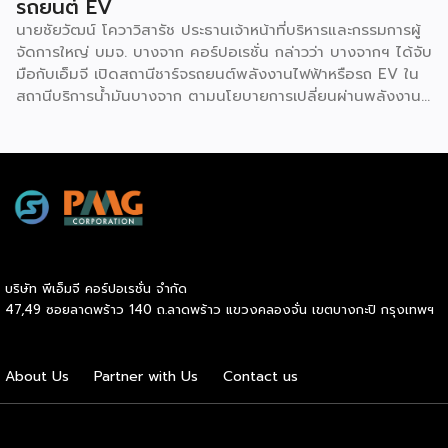
รถยนต์ EV
นายชัยวัฒน์ โควาวิสารัช ประธานเจ้าหน้าที่บริหารและกรรมการผู้
จัดการใหญ่ บมจ. บางจาก คอร์ปอเรชั่น กล่าวว่า บางจากฯ ได้จับ
มือกับเอ็มจี เปิดสถานีชาร์จรถยนต์พลังงานไฟฟ้าหรือรถ EV ใน
สถานีบริการน้ำมันบางจาก ตามนโยบายการเปลี่ยนผ่านพลังงาน
ที่จะนำไทยสู่การใช้พลังงานสะอาด เพื่อคุณภาพชีวิตและสิ่ง
แวดล้อมที่ยั่งยืน .ที่ผ่านมา บางจากฯ ได้ขยายสถานีชาร์จรถ EV
ภายในสถานีบริการน้ำมันบางจากอย่างต่อเนื่องเพื่ออำนวยความ
สะดวกให้ผู้ใช้รถ EV ที่เพิ่มขึ้น สำหรับความร่วมมือครั้งนี้ จะทำให้
สถานีบริการน้ำมันบางจากมีสถานีชาร์จรถ EV ทั้งในกรุงเทพฯ
และต่างจังหวัด ครอบคลุมทั่วประเทศ .โดยความร่วมมือครั้งนี้
เป็นการติดตั้งสถานีชาร์จรถยนต์พลังงานไฟฟ้า เพื่อรองรับการ
เติบโตของตลาดรถยนต์พลังงานไฟฟ้าภายในประเทศ โดยติดตั้ง
บริษัท พีเอ็มจี คอร์ปอเรชั่น จำกัด
สถานีชาร์จรถยนต์ไฟฟ้า “MG Super Charge” ในสถานีบริการ
47,49 ซอยลาดพร้าว 140 ถ.ลาดพร้าว แขวงคลองจั่น เขตบางกะปิ กรุงเทพฯ
น้ำมันบางจาก ครอบคลุมทั้งในเขตกรุงเทพฯ นนทบุรีและ
สมุทรปราการ ซึ่งในระยะเริ่มต้น มีเป้าหมายที่จะติดตั้งทั้งสิ้น 50
แห่งภายในปีนี้ และคาดการณ์ว่าจะเริ่มเปิดให้บริการได้ประมาณ
About Us
Partner with Us
Contact us
เดือนตุลาคมเป็นต้นไป .ด้านนายจาง ไห่โป กรรมการผู้จัดการ
บริษัท เอสเอไอซี มอเตอร์ – ซีพี จำกัด และ บริษัท […]