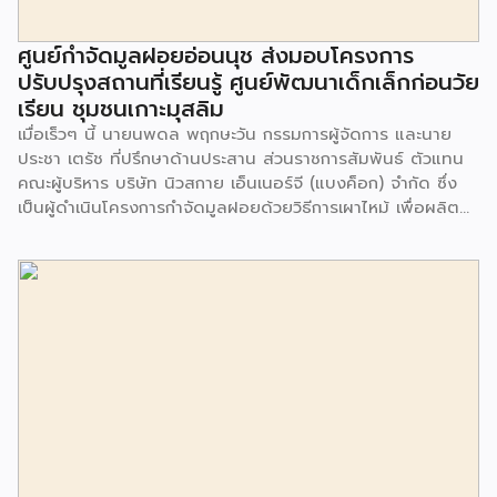
ศูนย์กำจัดมูลฝอยอ่อนนุช ส่งมอบโครงการ
ปรับปรุงสถานที่เรียนรู้ ศูนย์พัฒนาเด็กเล็กก่อนวัย
เรียน ชุมชนเกาะมุสลิม
เมื่อเร็วๆ นี้ นายนพดล พฤกษะวัน กรรมการผู้จัดการ และนาย
ประชา เตรัช ที่ปรึกษาด้านประสาน ส่วนราชการสัมพันธ์ ตัวแทน
คณะผู้บริหาร บริษัท นิวสกาย เอ็นเนอร์จี (แบงค็อก) จํากัด ซึ่ง
เป็นผู้ดำเนินโครงการกำจัดมูลฝอยด้วยวิธีการเผาไหม้ เพื่อผลิต
พลังงานไฟฟ้า ขนาดไม่น้อยกว่า 1,000 ตันต่อวัน ศูนย์กำจัด
มูลฝอยอ่อนนุช เป็นประธานในพิธีส่งมอบโครงการปรับปรุงสถาน
ที่เรียนรู้ ศูนย์พัฒนาเด็กเล็ก ก่อนวัยเรียน ชุมชนเกาะมุสลิม แขวง
ประเวศ เขตประเวศ กรุงเทพมหานคร ทั้งนี้โครงการปรับปรุงสถาน
ที่เรียนรู้ ศูนย์พัฒนาเด็กเล็กก่อนวัยเรียน ชุมชนเกาะมุสลิม ตั้งอยู่
ในซอยอ่อนนุช 86 ดำเนินการขึ้นเพื่อเพิ่มพื้นที่การเรียนรู้เพิ่มเติม
นอกห้องเรียน และใช้เป็นสถานที่จัดกิจกรรมของศูนย์เด็กเล็กฯ
ตลอดจนใช้เป็นพื้นที่จัดกิจกรรมต่างๆ ของชุมชน นอกจากนั้นยัง
มีการมอบตุ๊กตาและของเล่นเพื่อส่งเสริมพัฒนาการเรียนรู้และ
พัฒนาการกล้ามเนื้อมัดเล็กของเด็กด้วย โดยมีผู้แทนจาก
สำนักงานเขตประเวศ ผู้แทนจากศูนย์กำจัดมูลฝอยอ่อนนุช ตลอด