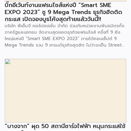
จนประชาชนในชุมชนและพื้นที่ใกล้เคียง รวมถึงคณะครู ผู้ปกครอง
บิ๊กอีเว้นท์งานแฟรนไชส์แห่งปี “Smart SME
และนักเรียนจากศูนย์พัฒนาเด็กเล็กก่อนวัยเรียน ชุมชนเกาะมุสลิม
EXPO 2023” ชู 9 Mega Trends ธุรกิจฮิตติด
ร่วมเป็นเกียรติในพิธีดังกล่าว โครงการกำจัดมูลฝอยด้วยวิธีการ
กระแส เปิดจองบูธโค้งสุดท้ายแล้ววันนี้!!
เผาไหม้ฯ ยังมีกิจกรรมเพื่อสังคมหรือ CSR อื่นๆ อีกมากมาย กับ
บริษัท พีเอ็มจี คอร์ปอเรชั่น จำกัด ร่วมกับหน่วยงานพันธมิตรทั้ง
ชุมชนรอบๆ พื้นที่โครงการอย่างต่อเนื่อง อาทิ การลงพื้นที่
ภาครัฐและเอกชน จัดงานสุดยอดธุรกิจแฟรนไชส์ ครั้งที่ 9 ยิ่ง
ประชาสัมพันธ์ […]
ใหญ่แห่งปี “Smart SME EXPO 2023” ภายใต้คอนเซ็ปต์ 9
Mega Trends รวม 9 เทรนด์ธุรกิจสุดฮิต ไม่ว่าจะเป็น Street
Food Trends, Technology Trends, Customer Service
Trends, Coffee & Beverage Trends, Education Trends,
Health & Wellness Trends, E-Commerce Trends,
Beauty Trends และ Franchise Trends จัดเต็มธุรกิจแฟรน
ไชส์เด่นดังพาเหรดมาให้เลือกลงทุนหลายระดับร่วม 250 บูธ ใน
งบลงทุนเริ่มต้นหลักพัน หลักหมื่น ไปจนถึงหลักล้าน นอกจากนี้
ยังมีกิจกรรมเจรจาจับคู่ธุรกิจทั้งในและต่างประเทศ สินเชื่อ
ดอกเบี้ยต่ำสำหรับเอสเอ็มอีจากสถาบันการเงินชั้นนำมากมาย
พร้อมโซลูชั่นส์ดี […]
“บางจาก” ผุด 50 สถานีชาร์จไฟฟ้า หนุนกระแสใช้