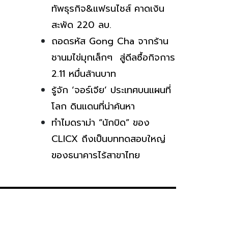
ทัพธุรกิจ&แฟรนไชส์ คาดเงิน
สะพัด 220 ลบ.
ถอดรหัส Gong Cha จากร้าน
ชานมไข่มุกเล็กๆ สู่ดีลซื้อกิจการ
2.11 หมื่นล้านบาท
รู้จัก ‘จอร์เจีย’ ประเทศบนแผนที่
โลก ดินแดนที่น่าค้นหา
ทำไมดราม่า “นักบิด” ของ
CLICX ถึงเป็นบททดสอบใหญ่
ของธนาคารไร้สาขาไทย