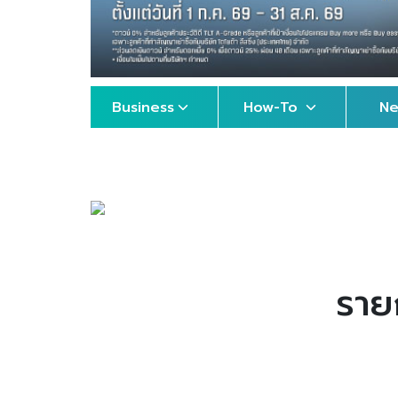
Business
How-To
N
ราย