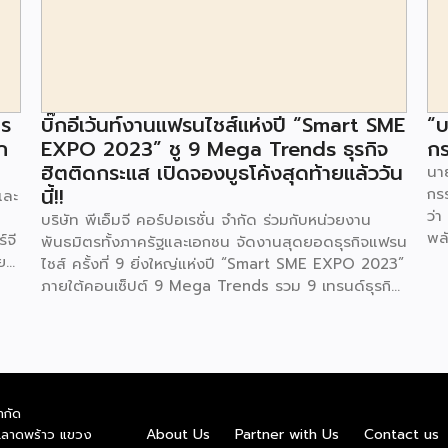
าร
บิ๊กอีเว้นท์งานแฟรนไชส์แห่งปี “Smart SME
“บ
ก
EXPO 2023” ชู 9 Mega Trends ธุรกิจ
กร
ฮิตติดกระแส เปิดจองบูธโค้งสุดท้ายแล้ววัน
นาย
นี้!!
กร
และ
ว่า
บริษัท พีเอ็มจี คอร์ปอเรชั่น จำกัด ร่วมกับหน่วยงาน
พล
์จี
พันธมิตรทั้งภาครัฐและเอกชน จัดงานสุดยอดธุรกิจแฟรน
ตา
ย
ไชส์ ครั้งที่ 9 ยิ่งใหญ่แห่งปี “Smart SME EXPO 2023”
พลั
้อย
ภายใต้คอนเซ็ปต์ 9 Mega Trends รวม 9 เทรนด์ธุรกิจ
.ท
สุดฮิต ไม่ว่าจะเป็น Street Food Trends,
สถ
Technology Trends, Customer Service Trends,
สะด
วง
Coffee & Beverage Trends, Education Trends,
จะท
Health & Wellness Trends, E-Commerce
ใน
น
Trends, Beauty Trends และ Franchise Trends จัด
ควา
ำกัด
้น
เต็มธุรกิจแฟรนไชส์เด่นดังพาเหรดมาให้เลือกลงทุนหลาย
About Us
Partner with Us
Contact us
.ลาดพร้าว แขวง
พล
็น
ระดับร่วม 250 บูธ ในงบลงทุนเริ่มต้นหลักพัน หลักหมื่น