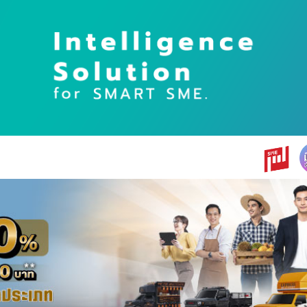
earch
r: