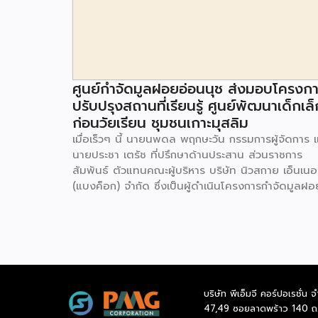
ศูนย์กำจัดมูลฝอยอ่อนนุช ส่งมอบโครงก
ปรับปรุงสถานที่เรียนรู้ ศูนย์พัฒนาเด็กเล็
ก่อนวัยเรียน ชุมชนเกาะมุสลิม
เมื่อเร็วๆ นี้ นายนพดล พฤกษะวัน กรรมการผู้จัดการ 
นายประชา เตรัช ที่ปรึกษาด้านประสาน ส่วนราชการ
สัมพันธ์ ตัวแทนคณะผู้บริหาร บริษัท นิวสกาย เอ็นเนอร
(แบงค็อก) จํากัด ซึ่งเป็นผู้ดำเนินโครงการกำจัดมูลฝอ
ด้วยวิธีการเผาไหม้ เพื่อผลิตพลังงานไฟฟ้า ขนาดไม่น
กว่า 1,000 ตันต่อวัน ศูนย์กำจัดมูลฝอยอ่อนนุช เป็น
ประธานในพิธีส่งมอบโครงการปรับปรุงสถานที่เรียนรู้
ศูนย์พัฒนาเด็กเล็ก ก่อนวัยเรียน ชุมชนเกาะมุสลิม แข
ประเวศ เขตประเวศ กรุงเทพมหานคร ทั้งนี้โครงการ
ปรับปรุงสถานที่เรียนรู้ ศูนย์พัฒนาเด็กเล็กก่อนวัยเรีย
บริษัท พีเอ็มจี คอร์ปอเรชั่น จ
ชุมชนเกาะมุสลิม ตั้งอยู่ในซอยอ่อนนุช 86 ดำเนินการขึ
47,49 ซอยลาดพร้าว 140 ถ
เพื่อเพิ่มพื้นที่การเรียนรู้เพิ่มเติมนอกห้องเรียน และใช้เป