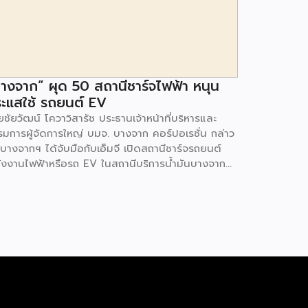
างจาก” ผุด 50 สถานีชาร์จไฟฟ้า หนุน
ะแสใช้ รถยนต์ EV
ชัยวัฒน์ โควาวิสารัช ประธานเจ้าหน้าที่บริหารและ
รมการผู้จัดการใหญ่ บมจ. บางจาก คอร์ปอเรชั่น กล่าว
 บางจากฯ ได้จับมือกับเอ็มจี เปิดสถานีชาร์จรถยนต์
ังงานไฟฟ้าหรือรถ EV ในสถานีบริการน้ำมันบางจาก
มนโยบายการเปลี่ยนผ่านพลังงาน ที่จะนำไทยสู่การใช้
งงานสะอาด เพื่อคุณภาพชีวิตและสิ่งแวดล้อมที่ยั่งยืน
ี่ผ่านมา บางจากฯ ได้ขยายสถานีชาร์จรถ EV ภายใน
านีบริการน้ำมันบางจากอย่างต่อเนื่องเพื่ออำนวยความ
วกให้ผู้ใช้รถ EV ที่เพิ่มขึ้น สำหรับความร่วมมือครั้งนี้
ำให้สถานีบริการน้ำมันบางจากมีสถานีชาร์จรถ EV ทั้ง
กรุงเทพฯ และต่างจังหวัด ครอบคลุมทั่วประเทศ .โดย
มร่วมมือครั้งนี้ เป็นการติดตั้งสถานีชาร์จรถยนต์
ังงานไฟฟ้า เพื่อรองรับการเติบโตของตลาดรถยนต์