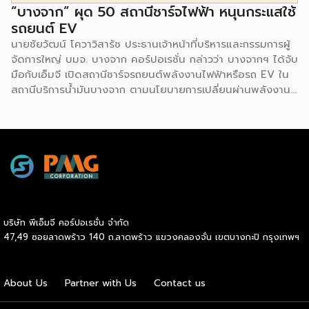
“บางจาก” ผุด 50 สถานีชาร์จไฟฟ้า หนุนกระแสใช้
รถยนต์ EV
นายชัยวัฒน์ โควาวิสารัช ประธานเจ้าหน้าที่บริหารและกรรมการผู้
จัดการใหญ่ บมจ. บางจาก คอร์ปอเรชั่น กล่าวว่า บางจากฯ ได้จับ
มือกับเอ็มจี เปิดสถานีชาร์จรถยนต์พลังงานไฟฟ้าหรือรถ EV ใน
สถานีบริการน้ำมันบางจาก ตามนโยบายการเปลี่ยนผ่านพลังงาน
ที่จะนำไทยสู่การใช้พลังงานสะอาด เพื่อคุณภาพชีวิตและสิ่ง
แวดล้อมที่ยั่งยืน .ที่ผ่านมา บางจากฯ ได้ขยายสถานีชาร์จรถ EV
ภายในสถานีบริการน้ำมันบางจากอย่างต่อเนื่องเพื่ออำนวยความ
สะดวกให้ผู้ใช้รถ EV ที่เพิ่มขึ้น สำหรับความร่วมมือครั้งนี้ จะทำให้
สถานีบริการน้ำมันบางจากมีสถานีชาร์จรถ EV ทั้งในกรุงเทพฯ
และต่างจังหวัด ครอบคลุมทั่วประเทศ .โดยความร่วมมือครั้งนี้
เป็นการติดตั้งสถานีชาร์จรถยนต์พลังงานไฟฟ้า เพื่อรองรับการ
เติบโตของตลาดรถยนต์พลังงานไฟฟ้าภายในประเทศ โดยติดตั้ง
บริษัท พีเอ็มจี คอร์ปอเรชั่น จำกัด
สถานีชาร์จรถยนต์ไฟฟ้า “MG Super Charge” ในสถานีบริการ
47,49 ซอยลาดพร้าว 140 ถ.ลาดพร้าว แขวงคลองจั่น เขตบางกะปิ กรุงเทพฯ
น้ำมันบางจาก ครอบคลุมทั้งในเขตกรุงเทพฯ นนทบุรีและ
สมุทรปราการ ซึ่งในระยะเริ่มต้น มีเป้าหมายที่จะติดตั้งทั้งสิ้น 50
แห่งภายในปีนี้ และคาดการณ์ว่าจะเริ่มเปิดให้บริการได้ประมาณ
About Us
Partner with Us
Contact us
เดือนตุลาคมเป็นต้นไป .ด้านนายจาง ไห่โป กรรมการผู้จัดการ
บริษัท เอสเอไอซี มอเตอร์ – ซีพี จำกัด และ บริษัท […]