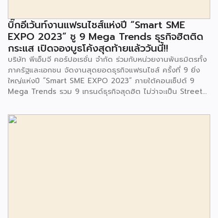
สำนักงานเขตประเวศ ผู้แทนจากศูนย์กำจัดมูลฝอยอ่อนนุช ตลอด
จนประชาชนในชุมชนและพื้นที่ใกล้เคียง รวมถึงคณะครู ผู้ปกครอง
บิ๊กอีเว้นท์งานแฟรนไชส์แห่งปี “Smart SME
และนักเรียนจากศูนย์พัฒนาเด็กเล็กก่อนวัยเรียน ชุมชนเกาะมุสลิม
EXPO 2023” ชู 9 Mega Trends ธุรกิจฮิตติด
ร่วมเป็นเกียรติในพิธีดังกล่าว โครงการกำจัดมูลฝอยด้วยวิธีการ
กระแส เปิดจองบูธโค้งสุดท้ายแล้ววันนี้!!
เผาไหม้ฯ ยังมีกิจกรรมเพื่อสังคมหรือ CSR อื่นๆ อีกมากมาย กับ
บริษัท พีเอ็มจี คอร์ปอเรชั่น จำกัด ร่วมกับหน่วยงานพันธมิตรทั้ง
ชุมชนรอบๆ พื้นที่โครงการอย่างต่อเนื่อง อาทิ การลงพื้นที่
ภาครัฐและเอกชน จัดงานสุดยอดธุรกิจแฟรนไชส์ ครั้งที่ 9 ยิ่ง
ประชาสัมพันธ์ […]
ใหญ่แห่งปี “Smart SME EXPO 2023” ภายใต้คอนเซ็ปต์ 9
Mega Trends รวม 9 เทรนด์ธุรกิจสุดฮิต ไม่ว่าจะเป็น Street
Food Trends, Technology Trends, Customer Service
Trends, Coffee & Beverage Trends, Education Trends,
Health & Wellness Trends, E-Commerce Trends,
Beauty Trends และ Franchise Trends จัดเต็มธุรกิจแฟรน
ไชส์เด่นดังพาเหรดมาให้เลือกลงทุนหลายระดับร่วม 250 บูธ ใน
งบลงทุนเริ่มต้นหลักพัน หลักหมื่น ไปจนถึงหลักล้าน นอกจากนี้
ยังมีกิจกรรมเจรจาจับคู่ธุรกิจทั้งในและต่างประเทศ สินเชื่อ
ดอกเบี้ยต่ำสำหรับเอสเอ็มอีจากสถาบันการเงินชั้นนำมากมาย
พร้อมโซลูชั่นส์ดี […]