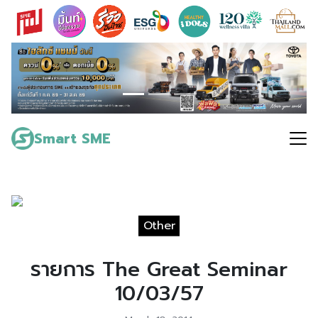
Skip
to
content
Search
for:
Smart SME
Other
รายการ The Great Seminar
10/03/57