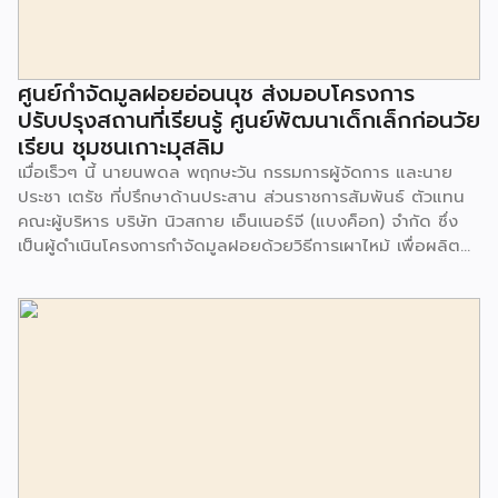
ศูนย์กำจัดมูลฝอยอ่อนนุช ส่งมอบโครงการ
ปรับปรุงสถานที่เรียนรู้ ศูนย์พัฒนาเด็กเล็กก่อนวัย
เรียน ชุมชนเกาะมุสลิม
เมื่อเร็วๆ นี้ นายนพดล พฤกษะวัน กรรมการผู้จัดการ และนาย
ประชา เตรัช ที่ปรึกษาด้านประสาน ส่วนราชการสัมพันธ์ ตัวแทน
คณะผู้บริหาร บริษัท นิวสกาย เอ็นเนอร์จี (แบงค็อก) จํากัด ซึ่ง
เป็นผู้ดำเนินโครงการกำจัดมูลฝอยด้วยวิธีการเผาไหม้ เพื่อผลิต
พลังงานไฟฟ้า ขนาดไม่น้อยกว่า 1,000 ตันต่อวัน ศูนย์กำจัด
มูลฝอยอ่อนนุช เป็นประธานในพิธีส่งมอบโครงการปรับปรุงสถาน
ที่เรียนรู้ ศูนย์พัฒนาเด็กเล็ก ก่อนวัยเรียน ชุมชนเกาะมุสลิม แขวง
ประเวศ เขตประเวศ กรุงเทพมหานคร ทั้งนี้โครงการปรับปรุงสถาน
ที่เรียนรู้ ศูนย์พัฒนาเด็กเล็กก่อนวัยเรียน ชุมชนเกาะมุสลิม ตั้งอยู่
ในซอยอ่อนนุช 86 ดำเนินการขึ้นเพื่อเพิ่มพื้นที่การเรียนรู้เพิ่มเติม
นอกห้องเรียน และใช้เป็นสถานที่จัดกิจกรรมของศูนย์เด็กเล็กฯ
ตลอดจนใช้เป็นพื้นที่จัดกิจกรรมต่างๆ ของชุมชน นอกจากนั้นยัง
มีการมอบตุ๊กตาและของเล่นเพื่อส่งเสริมพัฒนาการเรียนรู้และ
พัฒนาการกล้ามเนื้อมัดเล็กของเด็กด้วย โดยมีผู้แทนจาก