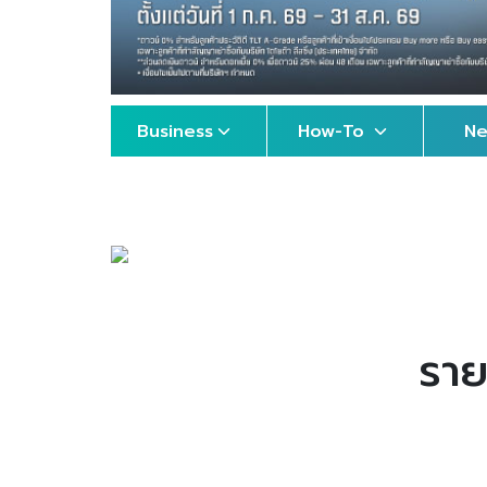
Business
How-To
N
ราย