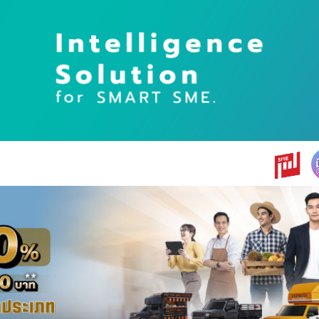
earch
r: