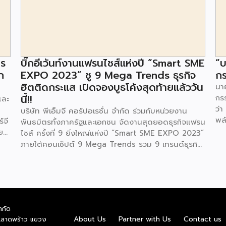
าร
บิ๊กอีเว้นท์งานแฟรนไชส์แห่งปี “Smart SME
“บ
ก
EXPO 2023” ชู 9 Mega Trends ธุรกิจ
กร
ฮิตติดกระแส เปิดจองบูธโค้งสุดท้ายแล้ววัน
นาย
นี้!!
กร
และ
ว่า
บริษัท พีเอ็มจี คอร์ปอเรชั่น จำกัด ร่วมกับหน่วยงาน
พล
์จี
พันธมิตรทั้งภาครัฐและเอกชน จัดงานสุดยอดธุรกิจแฟรน
ตา
ย
ไชส์ ครั้งที่ 9 ยิ่งใหญ่แห่งปี “Smart SME EXPO 2023”
พลั
้อย
ภายใต้คอนเซ็ปต์ 9 Mega Trends รวม 9 เทรนด์ธุรกิจ
.ท
สุดฮิต ไม่ว่าจะเป็น Street Food Trends,
สถ
Technology Trends, Customer Service Trends,
สะด
วง
Coffee & Beverage Trends, Education Trends,
จะท
Health & Wellness Trends, E-Commerce
ใน
น
Trends, Beauty Trends และ Franchise Trends จัด
ควา
ำกัด
้น
เต็มธุรกิจแฟรนไชส์เด่นดังพาเหรดมาให้เลือกลงทุนหลาย
About Us
Partner with Us
Contact us
.ลาดพร้าว แขวง
พล
็น
ระดับร่วม 250 บูธ ในงบลงทุนเริ่มต้นหลักพัน หลักหมื่น