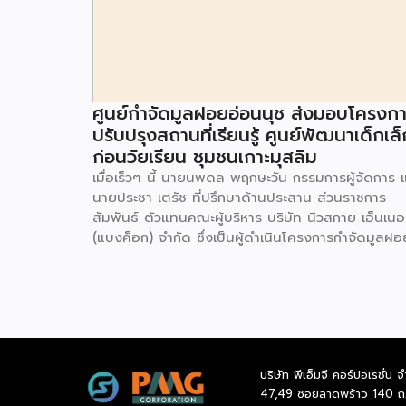
ศูนย์กำจัดมูลฝอยอ่อนนุช ส่งมอบโครงก
ปรับปรุงสถานที่เรียนรู้ ศูนย์พัฒนาเด็กเล็
ก่อนวัยเรียน ชุมชนเกาะมุสลิม
เมื่อเร็วๆ นี้ นายนพดล พฤกษะวัน กรรมการผู้จัดการ 
นายประชา เตรัช ที่ปรึกษาด้านประสาน ส่วนราชการ
สัมพันธ์ ตัวแทนคณะผู้บริหาร บริษัท นิวสกาย เอ็นเนอร
(แบงค็อก) จํากัด ซึ่งเป็นผู้ดำเนินโครงการกำจัดมูลฝอ
ด้วยวิธีการเผาไหม้ เพื่อผลิตพลังงานไฟฟ้า ขนาดไม่น
กว่า 1,000 ตันต่อวัน ศูนย์กำจัดมูลฝอยอ่อนนุช เป็น
ประธานในพิธีส่งมอบโครงการปรับปรุงสถานที่เรียนรู้
ศูนย์พัฒนาเด็กเล็ก ก่อนวัยเรียน ชุมชนเกาะมุสลิม แข
ประเวศ เขตประเวศ กรุงเทพมหานคร ทั้งนี้โครงการ
ปรับปรุงสถานที่เรียนรู้ ศูนย์พัฒนาเด็กเล็กก่อนวัยเรีย
บริษัท พีเอ็มจี คอร์ปอเรชั่น จ
ชุมชนเกาะมุสลิม ตั้งอยู่ในซอยอ่อนนุช 86 ดำเนินการขึ
47,49 ซอยลาดพร้าว 140 ถ
เพื่อเพิ่มพื้นที่การเรียนรู้เพิ่มเติมนอกห้องเรียน และใช้เป