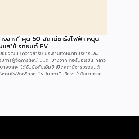
างจาก” ผุด 50 สถานีชาร์จไฟฟ้า หนุน
ะแสใช้ รถยนต์ EV
ชัยวัฒน์ โควาวิสารัช ประธานเจ้าหน้าที่บริหารและ
รมการผู้จัดการใหญ่ บมจ. บางจาก คอร์ปอเรชั่น กล่าว
 บางจากฯ ได้จับมือกับเอ็มจี เปิดสถานีชาร์จรถยนต์
ังงานไฟฟ้าหรือรถ EV ในสถานีบริการน้ำมันบางจาก
มนโยบายการเปลี่ยนผ่านพลังงาน ที่จะนำไทยสู่การใช้
งงานสะอาด เพื่อคุณภาพชีวิตและสิ่งแวดล้อมที่ยั่งยืน
ี่ผ่านมา บางจากฯ ได้ขยายสถานีชาร์จรถ EV ภายใน
านีบริการน้ำมันบางจากอย่างต่อเนื่องเพื่ออำนวยความ
วกให้ผู้ใช้รถ EV ที่เพิ่มขึ้น สำหรับความร่วมมือครั้งนี้
ำให้สถานีบริการน้ำมันบางจากมีสถานีชาร์จรถ EV ทั้ง
กรุงเทพฯ และต่างจังหวัด ครอบคลุมทั่วประเทศ .โดย
มร่วมมือครั้งนี้ เป็นการติดตั้งสถานีชาร์จรถยนต์
ังงานไฟฟ้า เพื่อรองรับการเติบโตของตลาดรถยนต์