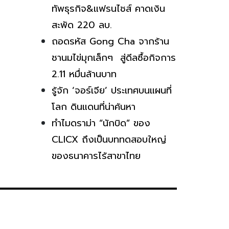
ทัพธุรกิจ&แฟรนไชส์ คาดเงิน
สะพัด 220 ลบ.
ถอดรหัส Gong Cha จากร้าน
ชานมไข่มุกเล็กๆ สู่ดีลซื้อกิจการ
2.11 หมื่นล้านบาท
รู้จัก ‘จอร์เจีย’ ประเทศบนแผนที่
โลก ดินแดนที่น่าค้นหา
ทำไมดราม่า “นักบิด” ของ
CLICX ถึงเป็นบททดสอบใหญ่
ของธนาคารไร้สาขาไทย