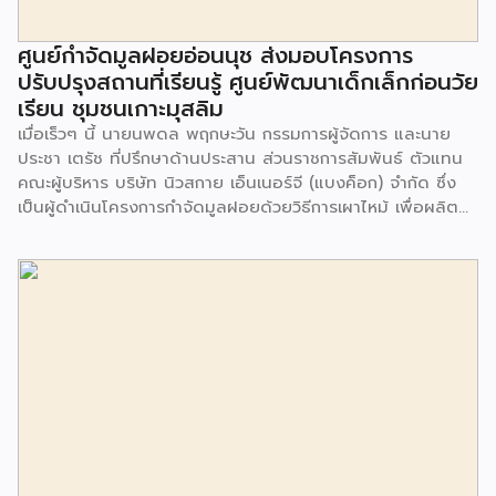
ศูนย์กำจัดมูลฝอยอ่อนนุช ส่งมอบโครงการ
ปรับปรุงสถานที่เรียนรู้ ศูนย์พัฒนาเด็กเล็กก่อนวัย
เรียน ชุมชนเกาะมุสลิม
เมื่อเร็วๆ นี้ นายนพดล พฤกษะวัน กรรมการผู้จัดการ และนาย
ประชา เตรัช ที่ปรึกษาด้านประสาน ส่วนราชการสัมพันธ์ ตัวแทน
คณะผู้บริหาร บริษัท นิวสกาย เอ็นเนอร์จี (แบงค็อก) จํากัด ซึ่ง
เป็นผู้ดำเนินโครงการกำจัดมูลฝอยด้วยวิธีการเผาไหม้ เพื่อผลิต
พลังงานไฟฟ้า ขนาดไม่น้อยกว่า 1,000 ตันต่อวัน ศูนย์กำจัด
มูลฝอยอ่อนนุช เป็นประธานในพิธีส่งมอบโครงการปรับปรุงสถาน
ที่เรียนรู้ ศูนย์พัฒนาเด็กเล็ก ก่อนวัยเรียน ชุมชนเกาะมุสลิม แขวง
ประเวศ เขตประเวศ กรุงเทพมหานคร ทั้งนี้โครงการปรับปรุงสถาน
ที่เรียนรู้ ศูนย์พัฒนาเด็กเล็กก่อนวัยเรียน ชุมชนเกาะมุสลิม ตั้งอยู่
ในซอยอ่อนนุช 86 ดำเนินการขึ้นเพื่อเพิ่มพื้นที่การเรียนรู้เพิ่มเติม
นอกห้องเรียน และใช้เป็นสถานที่จัดกิจกรรมของศูนย์เด็กเล็กฯ
ตลอดจนใช้เป็นพื้นที่จัดกิจกรรมต่างๆ ของชุมชน นอกจากนั้นยัง
มีการมอบตุ๊กตาและของเล่นเพื่อส่งเสริมพัฒนาการเรียนรู้และ
พัฒนาการกล้ามเนื้อมัดเล็กของเด็กด้วย โดยมีผู้แทนจาก
สำนักงานเขตประเวศ ผู้แทนจากศูนย์กำจัดมูลฝอยอ่อนนุช ตลอด