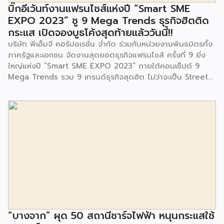
จนประชาชนในชุมชนและพื้นที่ใกล้เคียง รวมถึงคณะครู ผู้ปกครอง
บิ๊กอีเว้นท์งานแฟรนไชส์แห่งปี “Smart SME
และนักเรียนจากศูนย์พัฒนาเด็กเล็กก่อนวัยเรียน ชุมชนเกาะมุสลิม
EXPO 2023” ชู 9 Mega Trends ธุรกิจฮิตติด
ร่วมเป็นเกียรติในพิธีดังกล่าว โครงการกำจัดมูลฝอยด้วยวิธีการ
กระแส เปิดจองบูธโค้งสุดท้ายแล้ววันนี้!!
เผาไหม้ฯ ยังมีกิจกรรมเพื่อสังคมหรือ CSR อื่นๆ อีกมากมาย กับ
บริษัท พีเอ็มจี คอร์ปอเรชั่น จำกัด ร่วมกับหน่วยงานพันธมิตรทั้ง
ชุมชนรอบๆ พื้นที่โครงการอย่างต่อเนื่อง อาทิ การลงพื้นที่
ภาครัฐและเอกชน จัดงานสุดยอดธุรกิจแฟรนไชส์ ครั้งที่ 9 ยิ่ง
ประชาสัมพันธ์ […]
ใหญ่แห่งปี “Smart SME EXPO 2023” ภายใต้คอนเซ็ปต์ 9
Mega Trends รวม 9 เทรนด์ธุรกิจสุดฮิต ไม่ว่าจะเป็น Street
Food Trends, Technology Trends, Customer Service
Trends, Coffee & Beverage Trends, Education Trends,
Health & Wellness Trends, E-Commerce Trends,
Beauty Trends และ Franchise Trends จัดเต็มธุรกิจแฟรน
ไชส์เด่นดังพาเหรดมาให้เลือกลงทุนหลายระดับร่วม 250 บูธ ใน
งบลงทุนเริ่มต้นหลักพัน หลักหมื่น ไปจนถึงหลักล้าน นอกจากนี้
ยังมีกิจกรรมเจรจาจับคู่ธุรกิจทั้งในและต่างประเทศ สินเชื่อ
ดอกเบี้ยต่ำสำหรับเอสเอ็มอีจากสถาบันการเงินชั้นนำมากมาย
พร้อมโซลูชั่นส์ดี […]
“บางจาก” ผุด 50 สถานีชาร์จไฟฟ้า หนุนกระแสใช้