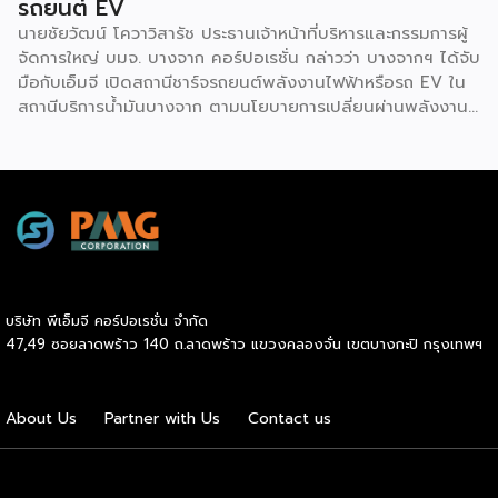
รถยนต์ EV
นายชัยวัฒน์ โควาวิสารัช ประธานเจ้าหน้าที่บริหารและกรรมการผู้
จัดการใหญ่ บมจ. บางจาก คอร์ปอเรชั่น กล่าวว่า บางจากฯ ได้จับ
มือกับเอ็มจี เปิดสถานีชาร์จรถยนต์พลังงานไฟฟ้าหรือรถ EV ใน
สถานีบริการน้ำมันบางจาก ตามนโยบายการเปลี่ยนผ่านพลังงาน
ที่จะนำไทยสู่การใช้พลังงานสะอาด เพื่อคุณภาพชีวิตและสิ่ง
แวดล้อมที่ยั่งยืน .ที่ผ่านมา บางจากฯ ได้ขยายสถานีชาร์จรถ EV
ภายในสถานีบริการน้ำมันบางจากอย่างต่อเนื่องเพื่ออำนวยความ
สะดวกให้ผู้ใช้รถ EV ที่เพิ่มขึ้น สำหรับความร่วมมือครั้งนี้ จะทำให้
สถานีบริการน้ำมันบางจากมีสถานีชาร์จรถ EV ทั้งในกรุงเทพฯ
และต่างจังหวัด ครอบคลุมทั่วประเทศ .โดยความร่วมมือครั้งนี้
เป็นการติดตั้งสถานีชาร์จรถยนต์พลังงานไฟฟ้า เพื่อรองรับการ
เติบโตของตลาดรถยนต์พลังงานไฟฟ้าภายในประเทศ โดยติดตั้ง
บริษัท พีเอ็มจี คอร์ปอเรชั่น จำกัด
สถานีชาร์จรถยนต์ไฟฟ้า “MG Super Charge” ในสถานีบริการ
47,49 ซอยลาดพร้าว 140 ถ.ลาดพร้าว แขวงคลองจั่น เขตบางกะปิ กรุงเทพฯ
น้ำมันบางจาก ครอบคลุมทั้งในเขตกรุงเทพฯ นนทบุรีและ
สมุทรปราการ ซึ่งในระยะเริ่มต้น มีเป้าหมายที่จะติดตั้งทั้งสิ้น 50
แห่งภายในปีนี้ และคาดการณ์ว่าจะเริ่มเปิดให้บริการได้ประมาณ
About Us
Partner with Us
Contact us
เดือนตุลาคมเป็นต้นไป .ด้านนายจาง ไห่โป กรรมการผู้จัดการ
บริษัท เอสเอไอซี มอเตอร์ – ซีพี จำกัด และ บริษัท […]