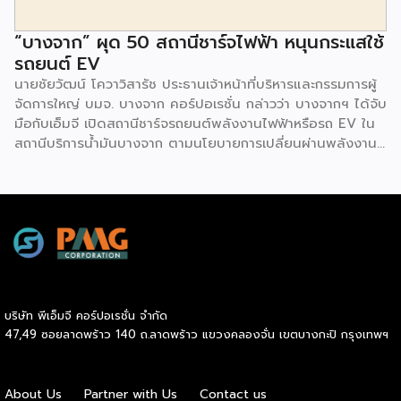
“บางจาก” ผุด 50 สถานีชาร์จไฟฟ้า หนุนกระแสใช้
รถยนต์ EV
นายชัยวัฒน์ โควาวิสารัช ประธานเจ้าหน้าที่บริหารและกรรมการผู้
จัดการใหญ่ บมจ. บางจาก คอร์ปอเรชั่น กล่าวว่า บางจากฯ ได้จับ
มือกับเอ็มจี เปิดสถานีชาร์จรถยนต์พลังงานไฟฟ้าหรือรถ EV ใน
สถานีบริการน้ำมันบางจาก ตามนโยบายการเปลี่ยนผ่านพลังงาน
ที่จะนำไทยสู่การใช้พลังงานสะอาด เพื่อคุณภาพชีวิตและสิ่ง
แวดล้อมที่ยั่งยืน .ที่ผ่านมา บางจากฯ ได้ขยายสถานีชาร์จรถ EV
ภายในสถานีบริการน้ำมันบางจากอย่างต่อเนื่องเพื่ออำนวยความ
สะดวกให้ผู้ใช้รถ EV ที่เพิ่มขึ้น สำหรับความร่วมมือครั้งนี้ จะทำให้
สถานีบริการน้ำมันบางจากมีสถานีชาร์จรถ EV ทั้งในกรุงเทพฯ
และต่างจังหวัด ครอบคลุมทั่วประเทศ .โดยความร่วมมือครั้งนี้
เป็นการติดตั้งสถานีชาร์จรถยนต์พลังงานไฟฟ้า เพื่อรองรับการ
เติบโตของตลาดรถยนต์พลังงานไฟฟ้าภายในประเทศ โดยติดตั้ง
บริษัท พีเอ็มจี คอร์ปอเรชั่น จำกัด
สถานีชาร์จรถยนต์ไฟฟ้า “MG Super Charge” ในสถานีบริการ
47,49 ซอยลาดพร้าว 140 ถ.ลาดพร้าว แขวงคลองจั่น เขตบางกะปิ กรุงเทพฯ
น้ำมันบางจาก ครอบคลุมทั้งในเขตกรุงเทพฯ นนทบุรีและ
สมุทรปราการ ซึ่งในระยะเริ่มต้น มีเป้าหมายที่จะติดตั้งทั้งสิ้น 50
แห่งภายในปีนี้ และคาดการณ์ว่าจะเริ่มเปิดให้บริการได้ประมาณ
About Us
Partner with Us
Contact us
เดือนตุลาคมเป็นต้นไป .ด้านนายจาง ไห่โป กรรมการผู้จัดการ