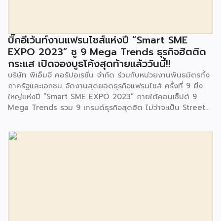
มีการมอบตุ๊กตาและของเล่นเพื่อส่งเสริมพัฒนาการเรียนรู้และ
พัฒนาการกล้ามเนื้อมัดเล็กของเด็กด้วย โดยมีผู้แทนจาก
สำนักงานเขตประเวศ ผู้แทนจากศูนย์กำจัดมูลฝอยอ่อนนุช ตลอด
จนประชาชนในชุมชนและพื้นที่ใกล้เคียง รวมถึงคณะครู ผู้ปกครอง
บิ๊กอีเว้นท์งานแฟรนไชส์แห่งปี “Smart SME
และนักเรียนจากศูนย์พัฒนาเด็กเล็กก่อนวัยเรียน ชุมชนเกาะมุสลิม
EXPO 2023” ชู 9 Mega Trends ธุรกิจฮิตติด
ร่วมเป็นเกียรติในพิธีดังกล่าว โครงการกำจัดมูลฝอยด้วยวิธีการ
กระแส เปิดจองบูธโค้งสุดท้ายแล้ววันนี้!!
เผาไหม้ฯ ยังมีกิจกรรมเพื่อสังคมหรือ CSR อื่นๆ อีกมากมาย กับ
บริษัท พีเอ็มจี คอร์ปอเรชั่น จำกัด ร่วมกับหน่วยงานพันธมิตรทั้ง
ชุมชนรอบๆ พื้นที่โครงการอย่างต่อเนื่อง อาทิ การลงพื้นที่
ภาครัฐและเอกชน จัดงานสุดยอดธุรกิจแฟรนไชส์ ครั้งที่ 9 ยิ่ง
ประชาสัมพันธ์ […]
ใหญ่แห่งปี “Smart SME EXPO 2023” ภายใต้คอนเซ็ปต์ 9
Mega Trends รวม 9 เทรนด์ธุรกิจสุดฮิต ไม่ว่าจะเป็น Street
Food Trends, Technology Trends, Customer Service
Trends, Coffee & Beverage Trends, Education Trends,
Health & Wellness Trends, E-Commerce Trends,
Beauty Trends และ Franchise Trends จัดเต็มธุรกิจแฟรน
ไชส์เด่นดังพาเหรดมาให้เลือกลงทุนหลายระดับร่วม 250 บูธ ใน
งบลงทุนเริ่มต้นหลักพัน หลักหมื่น ไปจนถึงหลักล้าน นอกจากนี้
ยังมีกิจกรรมเจรจาจับคู่ธุรกิจทั้งในและต่างประเทศ สินเชื่อ
ดอกเบี้ยต่ำสำหรับเอสเอ็มอีจากสถาบันการเงินชั้นนำมากมาย
พร้อมโซลูชั่นส์ดี […]