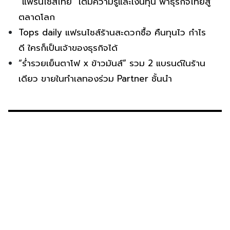
“แฟรนไชส์ไทย” เติมความรู้และเงินทุน พาธุรกิจไทยสู่
ตลาดโลก
Tops daily แฟรนไชส์ร้านสะดวกซื้อ คืนทุนไว กำไร
ดี ใครก็เป็นเจ้าของธุรกิจได้
“ร่ำรวยเย็นตาโฟ x ข้าวมันส์” รวม 2 แบรนด์ในร้าน
เดียว ขายในทำเลทองร่วม Partner ชั้นนำ