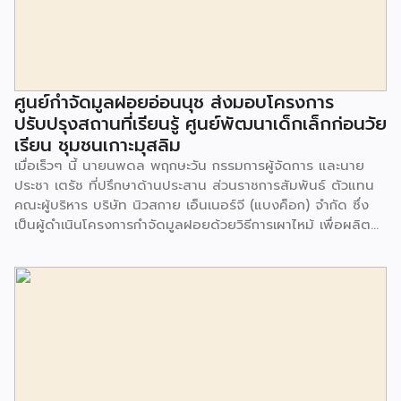
ศูนย์กำจัดมูลฝอยอ่อนนุช ส่งมอบโครงการ
ปรับปรุงสถานที่เรียนรู้ ศูนย์พัฒนาเด็กเล็กก่อนวัย
เรียน ชุมชนเกาะมุสลิม
เมื่อเร็วๆ นี้ นายนพดล พฤกษะวัน กรรมการผู้จัดการ และนาย
ประชา เตรัช ที่ปรึกษาด้านประสาน ส่วนราชการสัมพันธ์ ตัวแทน
คณะผู้บริหาร บริษัท นิวสกาย เอ็นเนอร์จี (แบงค็อก) จํากัด ซึ่ง
เป็นผู้ดำเนินโครงการกำจัดมูลฝอยด้วยวิธีการเผาไหม้ เพื่อผลิต
พลังงานไฟฟ้า ขนาดไม่น้อยกว่า 1,000 ตันต่อวัน ศูนย์กำจัด
มูลฝอยอ่อนนุช เป็นประธานในพิธีส่งมอบโครงการปรับปรุงสถาน
ที่เรียนรู้ ศูนย์พัฒนาเด็กเล็ก ก่อนวัยเรียน ชุมชนเกาะมุสลิม แขวง
ประเวศ เขตประเวศ กรุงเทพมหานคร ทั้งนี้โครงการปรับปรุงสถาน
ที่เรียนรู้ ศูนย์พัฒนาเด็กเล็กก่อนวัยเรียน ชุมชนเกาะมุสลิม ตั้งอยู่
ในซอยอ่อนนุช 86 ดำเนินการขึ้นเพื่อเพิ่มพื้นที่การเรียนรู้เพิ่มเติม
นอกห้องเรียน และใช้เป็นสถานที่จัดกิจกรรมของศูนย์เด็กเล็กฯ
ตลอดจนใช้เป็นพื้นที่จัดกิจกรรมต่างๆ ของชุมชน นอกจากนั้นยัง