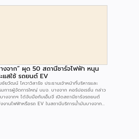
างจาก” ผุด 50 สถานีชาร์จไฟฟ้า หนุน
ะแสใช้ รถยนต์ EV
ชัยวัฒน์ โควาวิสารัช ประธานเจ้าหน้าที่บริหารและ
รมการผู้จัดการใหญ่ บมจ. บางจาก คอร์ปอเรชั่น กล่าว
 บางจากฯ ได้จับมือกับเอ็มจี เปิดสถานีชาร์จรถยนต์
ังงานไฟฟ้าหรือรถ EV ในสถานีบริการน้ำมันบางจาก
มนโยบายการเปลี่ยนผ่านพลังงาน ที่จะนำไทยสู่การใช้
งงานสะอาด เพื่อคุณภาพชีวิตและสิ่งแวดล้อมที่ยั่งยืน
ี่ผ่านมา บางจากฯ ได้ขยายสถานีชาร์จรถ EV ภายใน
านีบริการน้ำมันบางจากอย่างต่อเนื่องเพื่ออำนวยความ
วกให้ผู้ใช้รถ EV ที่เพิ่มขึ้น สำหรับความร่วมมือครั้งนี้