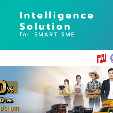
earch
r: