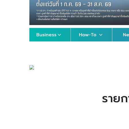
Business
How-To
N
รายก