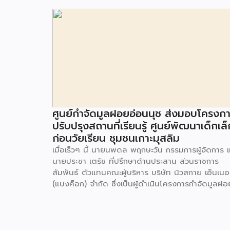
ศูนย์กำจัดมูลฝอยอ่อนนุช ส่งมอบโครงก
ปรับปรุงสถานที่เรียนรู้ ศูนย์พัฒนาเด็กเล็
ก่อนวัยเรียน ชุมชนเกาะมุสลิม
เมื่อเร็วๆ นี้ นายนพดล พฤกษะวัน กรรมการผู้จัดการ 
นายประชา เตรัช ที่ปรึกษาด้านประสาน ส่วนราชการ
สัมพันธ์ ตัวแทนคณะผู้บริหาร บริษัท นิวสกาย เอ็นเนอร
(แบงค็อก) จํากัด ซึ่งเป็นผู้ดำเนินโครงการกำจัดมูลฝอ
ด้วยวิธีการเผาไหม้ เพื่อผลิตพลังงานไฟฟ้า ขนาดไม่น
กว่า 1,000 ตันต่อวัน ศูนย์กำจัดมูลฝอยอ่อนนุช เป็น
ประธานในพิธีส่งมอบโครงการปรับปรุงสถานที่เรียนรู้
ศูนย์พัฒนาเด็กเล็ก ก่อนวัยเรียน ชุมชนเกาะมุสลิม แข