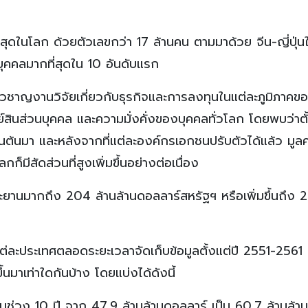
่สุดในโลก ด้วยตัวเลขกว่า 17 ล้านคน ตามมาด้วย จีน-ญี่ปุ่น
ย์บุคคลมากที่สุดใน 10 อันดับแรก
่ยวชาญงานวิจัยเกี่ยวกับธุรกิจและการลงทุนในแต่ละภูมิภาค
์สินส่วนบุคคล และความมั่งคั่งของบุคคลทั่วโลก โดยพบว่าตั
ป็นต้นมา และหลังจากที่แต่ละองค์กรเอกชนปรับตัวได้แล้ว มูล
กก็มีสัดส่วนที่สูงเพิ่มขึ้นอย่างต่อเนื่อง
งทะยานมากถึง 204 ล้านล้านดอลลาร์สหรัฐฯ หรือเพิ่มขึ้นถึง
่ละประเทศตลอดระยะเวลาจัดเก็บข้อมูลตั้งแต่ปี 2551-2561 ซ
้นมาเท่าใดกันบ้าง โดยแบ่งได้ดังนี้
 ในช่วง 10 ปี จาก 47.9 ล้านล้านดอลลาร์ เป็น 60.7 ล้านล้าน