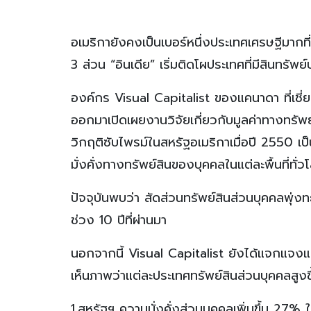
อเมริกายังคงเป็นเบอร์หนึ่งประเทศเศรษฐีมากที
3 ส่วน “อินเดีย” เริ่มติดโผประเทศที่มีสินทรัพ
องค์กร Visual Capitalist ของแคนาดา ที่เชี
ออกมาเปิดเผยงานวิจัยเกี่ยวกับมูลค่าทางทรัพย
วิกฤติซับไพรม์ในสหรัฐอเมริกาเมื่อปี 2550 เ
มั่งคั่งทางทรัพย์สินของบุคคลในแต่ละพื้นที่ทั่วโล
ปัจจุบันพบว่า สัดส่วนทรัพย์สินส่วนบุคคลพุ่
ช่วง 10 ปีที่ผ่านมา
นอกจากนี้ Visual Capitalist ยังได้แจกแจงแต
เห็นภาพว่าแต่ละประเทศทรัพย์สินส่วนบุคคลสูงขึ
1.สหรัฐฯ ความมั่งคั่งส่วนบุคคลเพิ่มขึ้น 27%