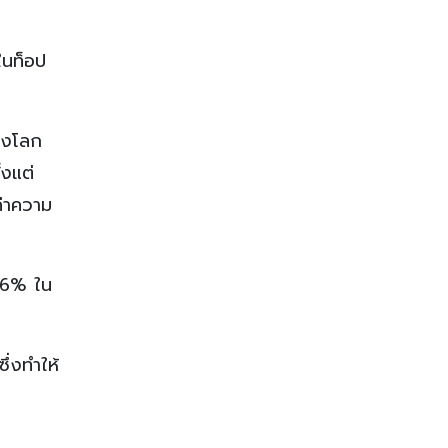
ในท็อป
ของโลก
้งแต่
ค่าความ
 26% ใน
ึ่งทำให้