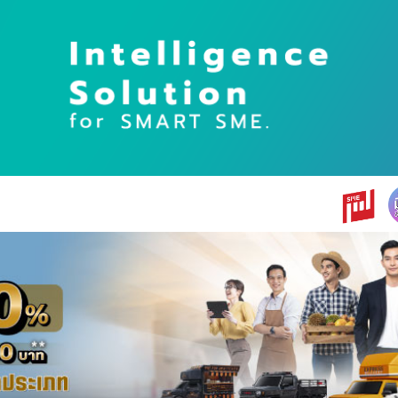
earch
r: