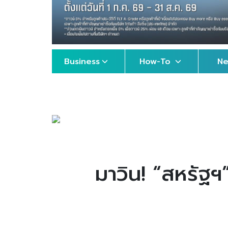
Business
How-To
N
มาวิน! “สหรัฐฯ”