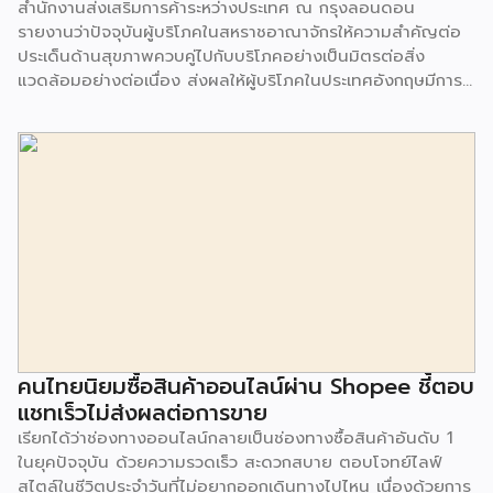
สำนักงานส่งเสริมการค้าระหว่างประเทศ ณ กรุงลอนดอน
รายงานว่าปัจจุบันผู้บริโภคในสหราชอาณาจักรให้ความสำคัญต่อ
ประเด็นด้านสุขภาพควบคู่ไปกับบริโภคอย่างเป็นมิตรต่อสิ่ง
แวดล้อมอย่างต่อเนื่อง ส่งผลให้ผู้บริโภคในประเทศอังกฤษมีการ
บริโภคสินค้าเครื่องดื่มจากพืชเพื่อเป็นทางเลือกทดแทนน้ำนมจาก
สัตว์มากขึ้น จากการสำรวจพบว่า 1 ใน 3 ของผู้บริโภคในสหราช
อาณาจักร จะเลือกซื้อน้ำนมจากพืช (Plant milk) แม้จะมีราคาสูง
กว่าน้ำนมจากสัตว์ เช่น โอ๊ต มะม่วงหิมพานต์ มะพร้าว กัญชง ถั่ว
ข้าวบาร์เลย์ ข้าว เมล็ดเจีย และอื่นๆ สิ่งที่เกิดขึ้นขณะนี้ คือผู้
บริโภคส่วนใหญ่ใช้น้ำนมจากพืชทดแทนทั้งในเครื่องดื่ม และส่วน
ผสมอาหาร และเริ่มมีความนิยมมากขึ้นในกลุ่มบาริสต้า ที่เริ่มใช้
น้ำนมพืชมาเป็นสูตรการปรุงเครื่องดื่ม นอกจากนี้ ร้านกาแฟหลาย
ร้านได้ทยอยยกเลิกการคิดค่าน้ำนมจากพืชกับลูกค้าเพื่อเป็นทาง
เลือกสำหรับผู้บริโภคมากขึ้น โดยตลาดเครื่องดื่มน้ำนมจากพืช มี
มูลค่ามากถึง 226 ล้านปอนด์ ในปี 2019 และคาดว่าในปี 2025
มูลค่าตลาดจะเพิ่มสูงขึ้นเป็น 2 เท่า หรือเป็นมูลค่า 479 ล้าน
คนไทยนิยมซื้อสินค้าออนไลน์ผ่าน Shopee ชี้ตอบ
ปอนด์ หรือจะเติบโตมากถึง 13.8% โดยคาดว่าน้ำนมอัลมอนด์
แชทเร็วไม่ส่งผลต่อการขาย
จะมีการเติบโตมากที่สุดถึง 16.6% ในช่วงปี 2020-2025
เรียกได้ว่าช่องทางออนไลน์กลายเป็นช่องทางซื้อสินค้าอันดับ 1
เนื่องจากเป็นเครื่องดื่มที่มีรสชาติเข้มข้น และมีแคลอรี่
ในยุคปัจจุบัน ด้วยความรวดเร็ว สะดวกสบาย ตอบโจทย์ไลฟ์
คาร์โบไฮเดรต […]
สไตล์ในชีวิตประจำวันที่ไม่อยากออกเดินทางไปไหน เนื่องด้วยการ