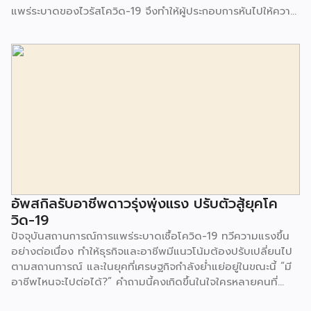
แพร่ระบาดของไวรัสโควิด-19 จึงทำให้ผู้ประกอบการหันไปให้ความ
สำคัญกับช่องทางออนไลน์ แม้ว่าหลายธุรกิจจะเติบโตจากการขาย
ออนไลน์ แต่ก็ยังมีคำถามอีกมากมายเกี่ยวกับการให้บริการต่อ
ลูกค้า ว่ามีความคิดเห็นอย่างไร โดย Live Agent บริการตอบ
คำถามทุกร้านค้าออนไลน์โดยบุคลากรมืออาชีพ ภายใต้ความร่วม
มือระหว่าง บริษัท ดิจิทัล บิสิเนส คอนซัลท์ จำกัด และ บริษัท วัน
ทูวัน คอนแทคส์ จำกัด (มหาชน) ทำการสำรวจ เรื่องความคิดเห็น
ในการซื้อออนไลน์ (2564) จากผู้ตอบแบบสอบถามจำนวน 1,650
คน ระหว่างวันที่ 29 มี.ค.-16 พ.ค.2564 ซึ่งมีประเด็นที่น่าสนใจ
ดังต่อไปนี้ Shopee แพลตฟอร์มที่คนไทยนิยมซื้อมากที่สุด ผล
สำรวจชี้ให้เห็นว่า Shopee เป็นช่องทางออนไลน์ที่คนไทยนิยมซื้อ
มากที่สุดมาเป็นอันดับ 1 ตามมาด้วย Facebook Page และ
Lazada อย่างไรก็ตาม เมื่อลงลึกในเรื่องของอายุ พบว่า กลุ่มคน
อัพสกิลรับอาชีพดาวรุ่งพุ่งแรง ปรับตัวสู้ยุคโค
อายุ 18-34 […]
วิด-19
ปัจจุบันสถานการณ์การแพร่ระบาดเชื้อโควิด-19 ทวีความแรงขึ้น
อย่างต่อเนื่อง ทำให้ธุรกิจและอาชีพมีแนวโน้มต้องปรับเปลี่ยนไป
ตามสถานการณ์ และในยุคที่เศรษฐกิจกำลังย่ำแย่อยู่ในขณะนี้ “มี
อาชีพไหนจะไปต่อได้?” คำถามนี้คงเกิดขึ้นในใจใครหลายคนที่
กำลังมองหางานหรืออาชีพที่จะฝ่าวิกฤตนี้ไปให้ได้ เราจึงรวมอาชีพ