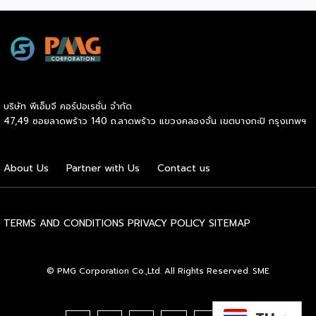
ที่มีแนวโน้มที่จะมาแรงหลังมาฝากกัน 1. นักการตลาดออนไลน์
(Digital Marketer) อีกหนึ่งอาชีพสายมาร์เก็ตติ้งที่ได้รับความ
นิยมและรู้จักกันดีในปัจจุบัน คือ นักการตลาดออนไลน์ หรือ
ดิจิตอลมาร์เก็ตเตอร์ เพราะปัจจุบันมีผู้ใช้โทรศัพท์มือถือเช็กข้อมูล
ข่าวสารกันทุกวินาที สิ่งที่ติดตามมากับข้อมูลก็คือ โฆษณา ซึ่ง
นักการตลาดออนไลน์เป็นผู้ออกแบบ ผลิตโฆษณาดึงดูดให้เราซื้อ
สินค้า ซึ่งในปัจจุบันโลก Online มีข้อมูลของลูกค้าและกลุ่มเป้า
บริษัท พีเอ็มจี คอร์ปอเรชั่น จำกัด
หมายอยู่มากมาย หากได้ผู้ที่มีความเชี่ยวชาญเกี่ยวกับด้านนี้มา จะ
47,49 ซอยลาดพร้าว 140 ถ.ลาดพร้าว แขวงคลองจั่น เขตบางกะปิ กรุงเทพฯ
ช่วยสร้างกำไรให้กับบริษัทและธุรกิจได้มาก ทำให้ดิจิตอลมาร์เก็ต
เตอร์เป็นอีกหนึ่งตำแหน่งที่หลายๆ บริษัทต้องการตัวเป็นอย่าง
มาก 2. นักพัฒนาแอปพลิเคชัน (Application Developer /
About Us
Partner with Us
Contact us
Application Creator) นักพัฒนาแอปพลิเคชัน เป็นผู้สร้างและ
พัฒนา Application/Software ต่าง ๆ บนมือถือ Smart
Phone ให้มีความสะดวกสบายขึ้นในชีวิตประจำวัน เนื่องจากผู้คน
ในยุคข้อมูลข่าวสารต้องการเข้าถึงข้อมูลที่ ค้นหาง่าย ดูง่าย มี
TERMS AND CONDITIONS
PRIVACY POLICY
SITEMAP
Application ที่ช่วยอำนวยความสะดวกในด้านต่าง ๆ อาทิ แอป
จองคิวร้านอาหารหรือธนาคาร ที่สามารถกดจองล่วงหน้าได้ […]
© PMG Corporation Co.,Ltd. All Rights Reserved. SME