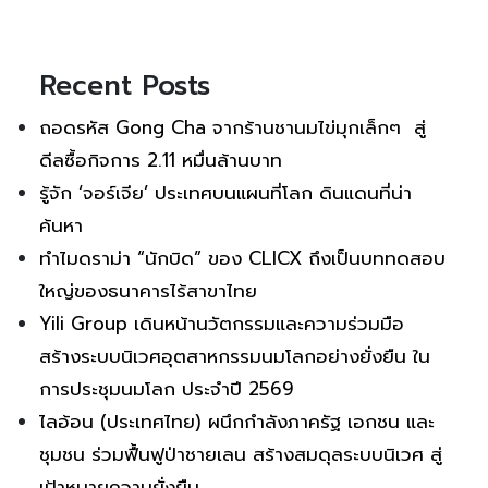
Recent Posts
ถอดรหัส Gong Cha จากร้านชานมไข่มุกเล็กๆ สู่
ดีลซื้อกิจการ 2.11 หมื่นล้านบาท
รู้จัก ‘จอร์เจีย’ ประเทศบนแผนที่โลก ดินแดนที่น่า
ค้นหา
ทำไมดราม่า “นักบิด” ของ CLICX ถึงเป็นบททดสอบ
ใหญ่ของธนาคารไร้สาขาไทย
Yili Group เดินหน้านวัตกรรมและความร่วมมือ
สร้างระบบนิเวศอุตสาหกรรมนมโลกอย่างยั่งยืน ใน
การประชุมนมโลก ประจำปี 2569
ไลอ้อน (ประเทศไทย) ผนึกกำลังภาครัฐ เอกชน และ
ชุมชน ร่วมฟื้นฟูป่าชายเลน สร้างสมดุลระบบนิเวศ สู่
เป้าหมายความยั่งยืน