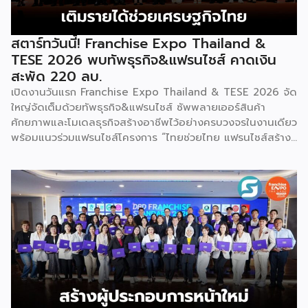
สตาร์ทวันนี้! Franchise Expo Thailand &
TESE 2026 พบทัพธุรกิจ&แฟรนไชส์ คาดเงิน
สะพัด 220 ลบ.
เปิดงานวันแรก Franchise Expo Thailand & TESE 2026 จัด
ใหญ่จัดเต็มด้วยทัพธุรกิจ&แฟรนไชส์ ซัพพลายเออร์สินค้า
ศักยภาพและโมเดลธุรกิจสร้างอาชีพไว้อย่างครบวงจรในงานเดียว
พร้อมแนวร่วมแฟรนไชส์โครงการ “ไทยช่วยไทย แฟรนไชส์สร้าง
อาชีพ พลัส” ที่รัฐช่วยจ่ายค่าแฟรนไชส์ 50% มาเสริมทัพในงาน
รวมกว่า 250 บูธ บนพื้นที่ 15,000 ตารางเมตร หวังเป็นทาง
เลือกสร้างรายได้เพิ่มและพยุงเศรษฐกิจไทยให้ฟื้นตัว เสิร์ฟครบ
จบในงานด้วยสินเชื่อ และทำเลทองทั่วประเทศ พร้อมเสวนาให้
ความรู้โดยผู้ทรงคุณวุฒิคับคั่ง และกิจกรรมเจรจาจับคู่ธุรกิจทั้งใน
และต่างประเทศ งานจัดต่อเนื่องระหว่างวันที่ 6-9 สิงหาคมนี้ ที่
ฮอลล์ 6-8 อิมแพ็คเมืองทองธานี คาดเม็ดเงินสะพัดในงานราว
220 ล้านบาท นายพูนพงษ์ นัยนาภากรณ์ อธิบดีกรมพัฒนา
ธุรกิจการค้า กระทรวงพาณิชย์ กล่าวว่า งาน ” Franchise Expo
Thailand & Thailand E-Commerce Selection Expo
(TESE 2026) เป็นเวทีแสดงธุรกิจแฟรนไชส์และโซลูชั่นส์แบบครบ