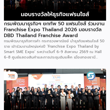
กรมพัฒนาธุรกิจฯ ยกทัพ 50 แฟรนไชส์ ร่วมงาน
Franchise Expo Thailand 2026 มอบรางวัล
DBD Thailand Franchise Award
กรมพัฒนาธุรกิจการค้า กระทรวงพาณิชย์ นำธุรกิจแฟรนไชส์ 50
ราย เข้าร่วมงานใหญ่แห่งปี ‘Franchise Expo Thailand by
Smart SME Expo’ ระหว่างวันที่ 6-9 สิงหาคม 2569 ณ Hall
6-8 ศูนย์แสดงสินค้าและการประชุมอิมแพ็ค เมืองทองธานี
พร้อมจัดพิธีมอบรางวัล DBD Thailand Franchise Award
2026 ให้แก่ผู้ประกอบธุรกิจแฟรนไชส์ที่อยู่ในการส่งเสริมสนับสนุน
ของกรมฯ นายพูนพงษ์ นัยนาภากรณ์ อธิบดีกรมพัฒนาธุรกิจ
การค้า กระทรวงพาณิชย์ เปิดเผยภายหลังเป็นประธานเปิดงาน
“งานแฟรนไชส์ เอ็กซ์โป ไทยแลนด์ บาย สมาร์ท เอสเอ็มอี เอ็กซ์
โป (Franchise Expo Thailand by Smart SME Expo)” ซึ่ง
เป็นงานแสดงธุรกิจแฟรนไชส์ชั้นนำที่จัดขึ้นโดย บริษัท พีเอ็มจี
คอร์ปอเรชัน จำกัด เพื่อยกระดับศักยภาพของผู้ประกอบการและ
เจ้าของธุรกิจที่ต้องการขยายกิจการผ่านระบบแฟรนไชส์ […]