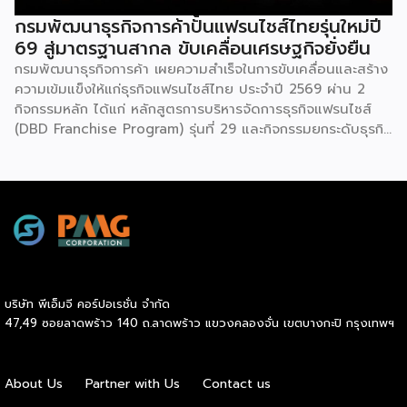
วงจร […]
กรมพัฒนาธุรกิจการค้าปั้นแฟรนไชส์ไทยรุ่นใหม่ปี
69 สู่มาตรฐานสากล ขับเคลื่อนเศรษฐกิจยั่งยืน
กรมพัฒนาธุรกิจการค้า เผยความสำเร็จในการขับเคลื่อนและสร้าง
ความเข้มแข็งให้แก่ธุรกิจแฟรนไชส์ไทย ประจำปี 2569 ผ่าน 2
กิจกรรมหลัก ได้แก่ หลักสูตรการบริหารจัดการธุรกิจแฟรนไชส์
(DBD Franchise Program) รุ่นที่ 29 และกิจกรรมยกระดับธุรกิจ
สู่เกณฑ์มาตรฐานคุณภาพการบริหารจัดการธุรกิจแฟรนไชส์
(Franchise Standard) มุ่งเป้าบ่มเพาะศักยภาพผู้ประกอบการราย
ใหม่ พร้อมการันตีคุณภาพมาตรฐานเพื่อสร้างความเชี่ยวชาญและ
ความน่าเชื่อถือในตลาดโลก นายพูนพงษ์ นัยนาภากรณ์ อธิบดี
กรมพัฒนาธุรกิจการค้า กระทรวงพาณิชย์ เปิดเผยภายหลังเป็น
ประธานมอบประกาศนียบัตรแก่ผู้ประกอบการแฟรนไชส์ใน 2
กิจกรรมว่า “ขอแสดงความยินดีกับทุกกิจการที่ได้รับ
ประกาศนียบัตรในวันนี้ (วันพุธที่ 15 กรกฎาคม 2569) โดย
บริษัท พีเอ็มจี คอร์ปอเรชั่น จำกัด
กิจกรรมแรกเป็นการอบรมหลักสูตรการบริหารจัดการธุรกิจแฟรน
47,49 ซอยลาดพร้าว 140 ถ.ลาดพร้าว แขวงคลองจั่น เขตบางกะปิ กรุงเทพฯ
ไชส์ (DBD Franchise Program: DBD-FP) รุ่นที่ 29 ซึ่งเป็น
หลักสูตรระยะยาวที่จัดขึ้นตั้งแต่วันที่ 3 ธันวาคม 2568 – วันที่ 2
เมษายน 2569 รวม 23 วัน โดยได้รับเกียรติจากวิทยากรผู้ทรง
About Us
Partner with Us
Contact us
คุณวุฒิจากภาครัฐ ภาคเอกชน และสถาบันการศึกษา ที่มาร่วมบ่ม