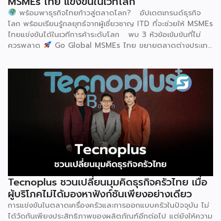
MSMEs ไทย แข่งขันในเวทีโลก
ของเมืองฮูฮอตในการยกระดับอุตสาหกรรมนม พร้อมกล่าวเสริม
พร้อมพาธุรกิจไทยก้าวสู่ตลาดโลก? อัปเดตเทรนด์ธุรกิจ
ว่า รางวัลอันทรงเกียรตินี้ยังมุ่งหวังให้เป็นแรงขับเคลื่อนแก่
โลก พร้อมเรียนรู้กลยุทธ์จากผู้เชี่ยวชาญ ITD ที่จะช่วยให้ MSMEs
องค์กรระดับแถวหน้าอย่าง Yili Group […]
ไทยแข่งขันได้ในเวทีการค้าระดับโลก พบ 3 หัวข้อเข้มข้นที่ไม่
ควรพลาด
Go Global MSMEs ไทย ขยายตลาดต่างประเทศ
อย่างมั่นใจ
Green & ESG ปรับธุรกิจให้พร้อมรับกติกาการ
ค้าใหม่ สร้างความได้เปรียบในการแข่งขัน Cross Border E-
Commerce เปิดตลาดจีน ติดอาวุธ SMEs ไทย สู่ผู้บริโภค
ออนไลน์ ครบทั้งความรู้ เทรนด์ และโอกาสใหม่สำหรับเจ้าของ
ธุรกิจ ผู้ประกอบการ และผู้ที่กำลังวางแผนขยายตลาด
7
สิงหาคม 2569 | 10.00 – 12.15 น.
Franchise […]
Tecnoplus ชวนเปลี่ยนมุมคิดธุรกิจครัวไทย เมื่อ
ผู้บริโภคไม่ได้มองหาฟังก์ชันเพียงอย่างเดียว
การแข่งขันในตลาดเครื่องครัวและการออกแบบครัวในปัจจุบัน ไม่
ได้วัดกันเพียงประสิทธิภาพของผลิตภัณฑ์อีกต่อไป แต่ยังให้ความ