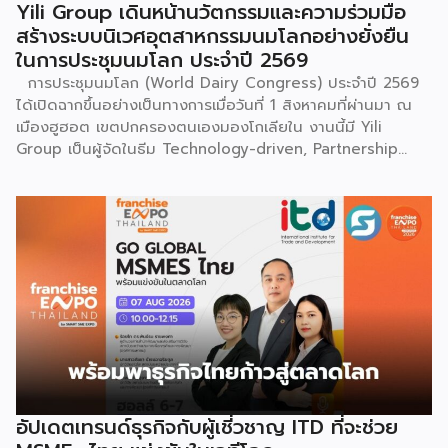
Yili Group เดินหน้านวัตกรรมและความร่วมมือ
สร้างระบบนิเวศอุตสาหกรรมนมโลกอย่างยั่งยืน
ในการประชุมนมโลก ประจำปี 2569
การประชุมนมโลก (World Dairy Congress) ประจำปี 2569
ได้เปิดฉากขึ้นอย่างเป็นทางการเมื่อวันที่ 1 สิงหาคมที่ผ่านมา ณ
เมืองฮูฮอต เขตปกครองตนเองมองโกเลียใน งานนี้มี Yili
Group เป็นผู้จัดในธีม Technology-driven, Partnership
Oriented, Co-building a Sustainable Global Dairy
Ecosystem (ขับเคลื่อนด้วยเทคโนโลยี มุ่งกระชับความร่วมมือ
สร้างระบบนิเวศอุตสาหกรรมนมโลกอย่างยั่งยืน) ถือเป็นเวทีระดับ
โลกที่รวบรวมผู้นำจากสมาคมการค้านานาชาติ นักวิชาการ และผู้
บริหารระดับสูงตลอดห่วงโซ่คุณค่าของอุตสาหกรรมนมทั่วโลก
ฮูฮอตขึ้นแท่นเมืองหลวงแห่งอุตสาหกรรมนมโลกอย่างเป็น
ทางการ ในพิธีเปิดการประชุม สหพันธ์วิทยาศาสตร์และ
เทคโนโลยีการอาหารนานาชาติ (IUFoST) ได้มอบป้ายประกาศ
เกียรติคุณและรางวัลที่ระลึก เพื่อรับรองให้เมืองฮูฮอตดำรง
ตำแหน่ง World Dairy Capital หรือเมืองหลวงแห่ง
อุตสาหกรรมนมโลก อย่างเป็นทางการ ดร.ภาวิณี ชินะโชติ
ประธานบริหาร IUFoST กล่าวในพิธีเปิดว่า การมอบตำแหน่งดัง
อัปเดตเทรนด์ธุรกิจกับผู้เชี่วชาญ ITD ที่จะช่วย
กล่าวถือเป็นสัญญาณแห่งความสำเร็จที่สะท้อนความมุ่งมั่นทุ่มเท