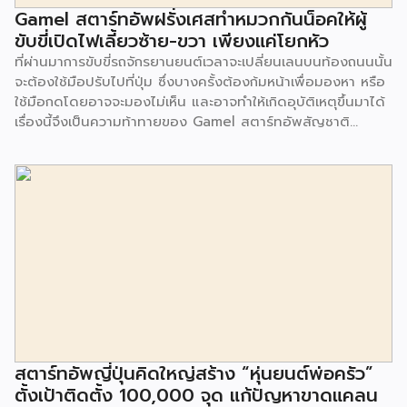
แดนที่ห้อมล้อมไปด้วยศัตรู ประชาชนต้องมีความรู้ มีทักษะในเรื่อง
Gamel สตาร์ทอัพฝรั่งเศสทำหมวกกันน็อคให้ผู้
ของเทคโนโลยี จึงเป็นที่มาของการร่วมตั้งสถาบันเทคโนโลยีแห่ง
ขับขี่เปิดไฟเลี้ยวซ้าย-ขวา เพียงแค่โยกหัว
อิสราเอล (The Technian Israel Institute of Technology)
ที่ผ่านมาการขับขี่รถจักรยานยนต์เวลาจะเปลี่ยนเลนบนท้องถนนนั้น
จะเห็นได้ว่า ผู้นำคนแรกของอิสราเอลต้องการให้ประชาชนมี
จะต้องใช้มือปรับไปที่ปุ่ม ซึ่งบางครั้งต้องก้มหน้าเพื่อมองหา หรือ
คุณภาพ ทั้งในเรื่องของการศึกษา เทคโนโลยี เนื่องด้วยประชากร
ใช้มือกดโดยอาจจะมองไม่เห็น และอาจทำให้เกิดอุบัติเหตุขึ้นมาได้
ที่มีไม่มาก ซึ่งการลงทุนด้วยเงินมหาศาลไปกับงานวิจัย เทคโนโลยี
เรื่องนี้จึงเป็นความท้าทายของ Gamel สตาร์ทอัพสัญชาติ
จึงเป็นทางออกที่จะทำให้ประเทศพัฒนา เดินหน้าได้ โดยผลงาน
ฝรั่งเศสที่พัฒนาหมวกกันน็อค ที่มาพร้อมกับสัญญาณไฟทั้งด้าน
อันเป็นที่ประจักษ์ คือพวกเขาสามารถเอาชนะปัญหาการขาดแคลน
หน้า และด้านหลังของหมวก ผ่านการใช้งานแบบง่ายแค่โยกศีรษะ
น้ำจืด และเป็นผู้นำด้านเกษตรกรรมบนพื้นที่ทะเลทราย สำหรับ
ไปทางซ้าย หรือทางขวา สัญญาณไฟก็จะปรากฏขึ้น แจ้งให้ผู้ขับรถ
เรื่องที่รัฐบาลอิสราเอลลงทุน ให้การสนับสนุนผ่าน Tech
บนท้องถนนได้รับรู้ สำหรับตัวหมวกสามารถใช้งานเป็นระยะเวลา
Ecosystem รวม 6 ส่วน […]
นาน 10 ชั่วโมงต่อการชาร์จ วิธีใช้งานสะดวก ไม่ต้องติดตั้งระบบ
เพิ่มเติมแต่อย่างใด โดยมีราคาอยู่ที่ 249 บาท (ประมาณ 9,300
บาท) ที่มา: designtaxi
สตาร์ทอัพญี่ปุ่นคิดใหญ่สร้าง “หุ่นยนต์พ่อครัว”
ตั้งเป้าติดตั้ง 100,000 จุด แก้ปัญหาขาดแคลน