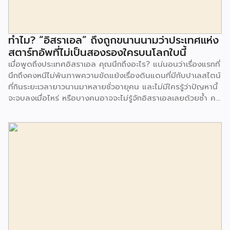
ทำไม? “อิสราเอล” ถึงถูกขนานนามว่าประเทศแห่ง
สตาร์ทอัพที่ไม่เป็นสองรองใครบนโลกใบนี้
เมื่อพูดถึงประเทศอิสราเอล คุณนึกถึงอะไร? แน่นอนว่าเรื่องแรกที่
นึกถึงคงหนีไม่พ้นภาพความขัดแย้งเรื่องดินแดนที่มีกับปาเลสไตน์
ที่กินระยะเวลายาวนานมาหลายชั่วอายุคน และไม่มีใครรู้ว่าปัญหานี้
จะจบลงเมื่อไหร่ หรือบางคนอาจจะไม่รู้จักอิสราเอลเลยด้วยซ้ำ คง
เป็นประเทศที่อยู่ห่างไกล และไม่ค่อยน่าเดินทางไปสักเท่าไหร่ แต่
ประเทศที่ถูกมองข้ามนี้ รู้หรือไม่ว่า อิสราเอล ถูกขนานนามเป็น
ประเทศแห่งสตาร์ทอัพเลยทีเดียว เรียกได้ว่าเป็นเมืองแห่ง
นวัตกรรมเลยก็ว่าได้ อิสราเอลมีประชากรมากกว่า 9 ล้านคน หาก
ย้อนปูมหลังพบว่าเป็นชาวยิวที่อพยพมาจากยุโรปมาตั้งรกรากใน
ดินแดนแห่งนี้ แต่ด้วยข้อจำกัดเรื่องของสภาพภูมิประเทศที่แห้ง
แล้ง ปลูกได้เฉพาะพืชเกษตรกรรมพื้นฐาน และทรัพยากรมีจำนวน
จำกัด เรื่องนี้ David Ben-Gurion นายกรัฐมนตรีคนแรกของ
อิสราเอล ที่มีความสนใจเรื่องเทคโนโลยีสมัยใหม่ พร้อมมอง
ว่าการที่ประเทศจะเดินหน้า ก้าวไปสู่อุตสาหกรรมขั้นสูงได้ต้องให้
ความสำคัญกับเรื่องการศึกษา รวมถึงหากต้องการอยู่รอดในดิน