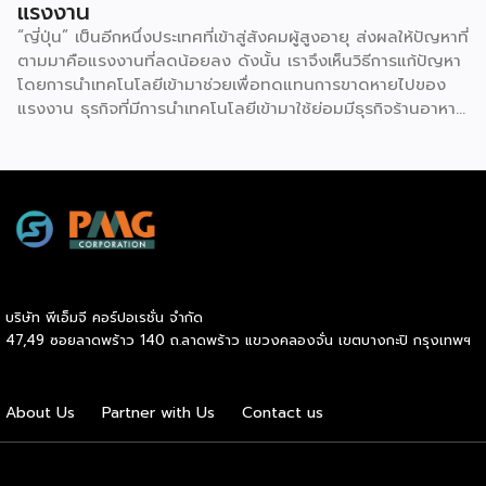
แรงงาน
“ญี่ปุ่น” เป็นอีกหนึ่งประเทศที่เข้าสู่สังคมผู้สูงอายุ ส่งผลให้ปัญหาที่
ตามมาคือแรงงานที่ลดน้อยลง ดังนั้น เราจึงเห็นวิธีการแก้ปัญหา
โดยการนำเทคโนโลยีเข้ามาช่วยเพื่อทดแทนการขาดหายไปของ
แรงงาน ธุรกิจที่มีการนำเทคโนโลยีเข้ามาใช้ย่อมมีธุรกิจร้านอาหาร
อยู่ในนั้น โดยที่ผ่านมา ร้านอาหารในประเทศญี่ปุ่นมีการนำหุ่นยนต์
เข้ามาช่วยเสิร์ฟอาหาร ตลอดจนทำหน้าที่เป็นพนักงานเสิร์ฟในร้าน
มาคราวนี้สตาร์ทอัพ New Innovations ทำการพัฒนา
Cooking Robot หรือหุ่นยนต์พ่อครัวออกมาทำหน้าที่ปรุงอาหาร
ได้อย่างหลากหลายประเภทให้กับร้านอาหาร โดยเป็นอีกหนึ่งบริการ
ที่น่าสนใจไม่ใช่น้อย เพราะจะเป็นอีกหนึ่งเครื่องมือที่เข้ามาช่วยให้
กระบวนการทำงานภายในร้านให้เป็นไปอย่างปกติ แก้ไขปัญหา
ขาดแคลนแรงงาน สำหรับขั้นตอนการทำงานของหุ่นยนต์ทำ
บริษัท พีเอ็มจี คอร์ปอเรชั่น จำกัด
อาหาร บริษัทสตาร์ทอัพจะออกแบบระบบมาให้ร้านอาหารเป็นผู้
47,49 ซอยลาดพร้าว 140 ถ.ลาดพร้าว แขวงคลองจั่น เขตบางกะปิ กรุงเทพฯ
อัพโหลดวิธีทำอาหารขึ้นไปบนคลาวด์ และหุ่นยนต์ทำอาหารจะถูก
ติดตั้งโปรแกรมทำอาหาร อย่างไรก็ตาม สตาร์ทอัพญี่ปุ่นรายนี้
กำลังพัฒนาหุ่นยนต์ขึ้นไปอีกขั้นให้สามารถปรุงรสชาติออกมาตาม
About Us
Partner with Us
Contact us
คำสั่งของลูกค้า ทั้งนี้ หุ่นยนต์ทำอาหาร New Innovations มี
ราคาอยู่ที่ตัวละ 5-10 ล้านเยน (ประมาณ 1.2-2.5 ล้านบาท)
พร้อมตั้งเป้าติดตั้ง 100,000 จุด ภายใน 3 ปี ที่มา: asia.nikkei