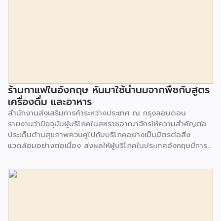
ร้านกาแฟในอังกฤษ หันมาใช้น้ำนมจากพืชกับสูตร
เครื่องดื่ม และอาหาร
สำนักงานส่งเสริมการค้าระหว่างประเทศ ณ กรุงลอนดอน
รายงานว่าปัจจุบันผู้บริโภคในสหราชอาณาจักรให้ความสำคัญต่อ
ประเด็นด้านสุขภาพควบคู่ไปกับบริโภคอย่างเป็นมิตรต่อสิ่ง
แวดล้อมอย่างต่อเนื่อง ส่งผลให้ผู้บริโภคในประเทศอังกฤษมีการ
บริโภคสินค้าเครื่องดื่มจากพืชเพื่อเป็นทางเลือกทดแทนน้ำนมจาก
สัตว์มากขึ้น จากการสำรวจพบว่า 1 ใน 3 ของผู้บริโภคในสหราช
อาณาจักร จะเลือกซื้อน้ำนมจากพืช (Plant milk) แม้จะมีราคาสูง
กว่าน้ำนมจากสัตว์ เช่น โอ๊ต มะม่วงหิมพานต์ มะพร้าว กัญชง ถั่ว
ข้าวบาร์เลย์ ข้าว เมล็ดเจีย และอื่นๆ สิ่งที่เกิดขึ้นขณะนี้ คือผู้
บริโภคส่วนใหญ่ใช้น้ำนมจากพืชทดแทนทั้งในเครื่องดื่ม และส่วน