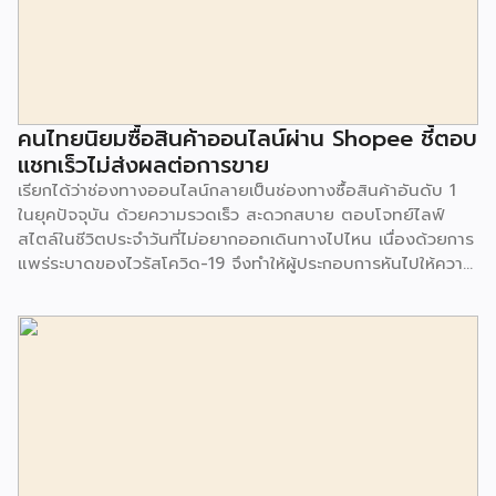
ผสมอาหาร และเริ่มมีความนิยมมากขึ้นในกลุ่มบาริสต้า ที่เริ่มใช้
น้ำนมพืชมาเป็นสูตรการปรุงเครื่องดื่ม นอกจากนี้ ร้านกาแฟหลาย
ร้านได้ทยอยยกเลิกการคิดค่าน้ำนมจากพืชกับลูกค้าเพื่อเป็นทาง
เลือกสำหรับผู้บริโภคมากขึ้น โดยตลาดเครื่องดื่มน้ำนมจากพืช มี
มูลค่ามากถึง 226 ล้านปอนด์ ในปี 2019 และคาดว่าในปี 2025
มูลค่าตลาดจะเพิ่มสูงขึ้นเป็น 2 เท่า หรือเป็นมูลค่า 479 ล้าน
คนไทยนิยมซื้อสินค้าออนไลน์ผ่าน Shopee ชี้ตอบ
ปอนด์ หรือจะเติบโตมากถึง 13.8% โดยคาดว่าน้ำนมอัลมอนด์
แชทเร็วไม่ส่งผลต่อการขาย
จะมีการเติบโตมากที่สุดถึง 16.6% ในช่วงปี 2020-2025
เรียกได้ว่าช่องทางออนไลน์กลายเป็นช่องทางซื้อสินค้าอันดับ 1
เนื่องจากเป็นเครื่องดื่มที่มีรสชาติเข้มข้น และมีแคลอรี่
ในยุคปัจจุบัน ด้วยความรวดเร็ว สะดวกสบาย ตอบโจทย์ไลฟ์
คาร์โบไฮเดรต […]
สไตล์ในชีวิตประจำวันที่ไม่อยากออกเดินทางไปไหน เนื่องด้วยการ
แพร่ระบาดของไวรัสโควิด-19 จึงทำให้ผู้ประกอบการหันไปให้ความ
สำคัญกับช่องทางออนไลน์ แม้ว่าหลายธุรกิจจะเติบโตจากการขาย
ออนไลน์ แต่ก็ยังมีคำถามอีกมากมายเกี่ยวกับการให้บริการต่อ
ลูกค้า ว่ามีความคิดเห็นอย่างไร โดย Live Agent บริการตอบ
คำถามทุกร้านค้าออนไลน์โดยบุคลากรมืออาชีพ ภายใต้ความร่วม
มือระหว่าง บริษัท ดิจิทัล บิสิเนส คอนซัลท์ จำกัด และ บริษัท วัน
ทูวัน คอนแทคส์ จำกัด (มหาชน) ทำการสำรวจ เรื่องความคิดเห็น
ในการซื้อออนไลน์ (2564) จากผู้ตอบแบบสอบถามจำนวน 1,650
คน ระหว่างวันที่ 29 มี.ค.-16 พ.ค.2564 ซึ่งมีประเด็นที่น่าสนใจ
ดังต่อไปนี้ Shopee แพลตฟอร์มที่คนไทยนิยมซื้อมากที่สุด ผล