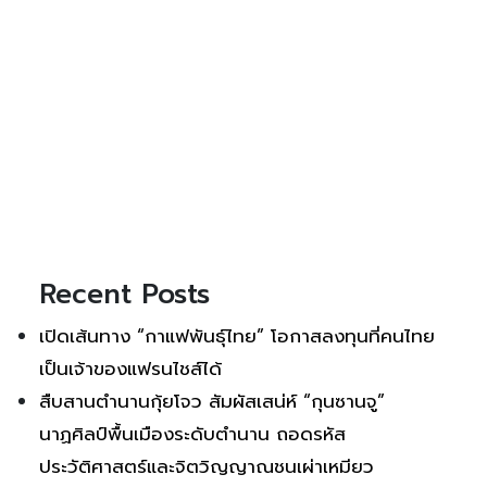
Recent Posts
เปิดเส้นทาง “กาแฟพันธุ์ไทย” โอกาสลงทุนที่คนไทย
เป็นเจ้าของแฟรนไชส์ได้
สืบสานตำนานกุ้ยโจว สัมผัสเสน่ห์ “กุนซานจู”
นาฏศิลป์พื้นเมืองระดับตำนาน ถอดรหัส
ประวัติศาสตร์และจิตวิญญาณชนเผ่าเหมียว