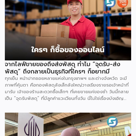
การดูแลสัตว์เลี้ยงเสมือนสมาชิกในครอบครัว (Pet
Humanization) ส่งผลให้ความต้องการอาหารสัตว์เลี้ยงที่มี
คุณภาพ ปลอดภัย มีคุณค่าทางโภชนาการสูง และตอบโจทย์
สุขภาพเฉพาะด้านเพิ่มสูงขึ้นตามไปด้วย ความแข็งแกร่งของ
อุตสาหกรรมนี้สะท้อนผ่านตัวเลขการส่งออกอย่างชัดเจน โดยในปี
2568 ไทยส่งออกอาหารสัตว์เลี้ยงมูลค่ารวมสูงถึง 3,276.26
ล้านเหรียญสหรัฐ (ประมาณ 107,470 ล้านบาท) ขยายตัวร้อยละ
8.15 จากปี 2567 ที่มีมูลค่า 3,029.42 ล้านเหรียญสหรัฐ
(106,391 ล้านบาท) ตัวเลขดังกล่าวตอกย้ำความสามารถของไทย
จากไลฟ์ขายของถึงส่งพัสดุ ทำไม “จุดรับ-ส่ง
ในการรักษาฐานการส่งออกในตลาดโลก แม้จะต้องเผชิญภาวะ
พัสดุ” ถึงกลายเป็นธุรกิจที่ใครๆ ก็อยากมี
เศรษฐกิจโลกชะลอตัวและแรงกดดันด้านค่าครองชีพ ส่งผลให้ในปี
ทุกเย็น หน้าปากซอยหลายแห่งในกรุงเทพฯ และต่างจังหวัด จะมี
2568 ไทยยังคงครองตำแหน่งผู้ส่งออกอาหารสัตว์เลี้ยงอันดับ 2
ภาพที่คุ้นตา คือกองพัสดุลังเล็กลังใหญ่วางเรียงรายรอเจ้าหน้าที่
ของโลก ด้วยสัดส่วนร้อยละ 10.2 ของมูลค่าการส่งออกทั่วโลก
มารับ เจ้าของร้านสะดวกซื้อเล็กๆ ที่เคยขายแค่ของชำ วันนี้กลาย
เป็นรองเพียงเยอรมนีที่มีสัดส่วนร้อยละ 12.1 เท่านั้น […]
เป็น “จุดรับพัสดุ” ที่มีลูกค้าแวะเวียนทั้งวัน นี่ไม่ใช่เรื่องบังเอิญ
แต่คือผลพวงตรงจากพฤติกรรมผู้บริโภคยุคใหม่ที่เปลี่ยนไปอย่าง
สิ้นเชิง สิ่งนี้กำลังเป็นเทรนด์ที่พฤติกรรมผู้บริโภคได้
เปลี่ยนแปลงไปจากเดิม ด้วยความสะดวกสบายของเทคโนโลยี
ทำให้มีช่องทางการซื้อสินค้าผ่านออนไลน์เข้ามาเป็นตัวเลือกในการ
สั่งซื้อสินค้าในยุคปัจจุบัน โดยตลาดอีคอมเมิร์ซไทยปี 2569 คาด