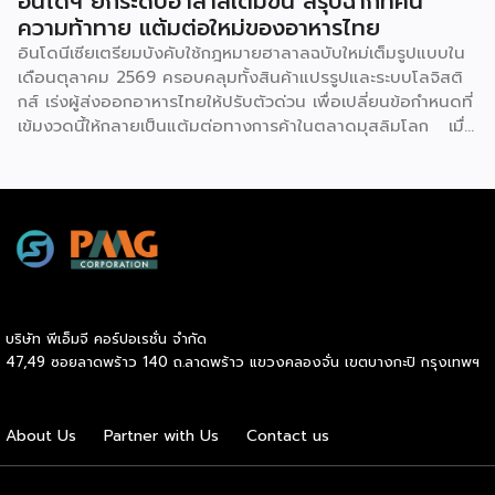
อินโดฯ ยกระดับฮาลาลเต็มขั้น สรุปฉากทัศน์
SME อื่น คือมันไม่จำเป็นต้อง “ทิ้งงานประจำ” มาทำเต็มตัว
ความท้าทาย แต้มต่อใหม่ของอาหารไทย
เจ้าของร้านชำ ร้านซักรีด หรือแม้แต่บ้านที่มีพื้นที่หน้าบ้านว่าง
อินโดนีเซียเตรียมบังคับใช้กฎหมายฮาลาลฉบับใหม่เต็มรูปแบบใน
สามารถเพิ่มบริการรับ-ส่งพัสดุเป็น “ธุรกิจเสริม” ควบคู่กับกิจการ
เดือนตุลาคม 2569 ครอบคลุมทั้งสินค้าแปรรูปและระบบโลจิสติ
เดิมได้ทันที โดยไม่ต้องเปลี่ยนโมเดลธุรกิจทั้งหมด จุดขาย
กส์ เร่งผู้ส่งออกอาหารไทยให้ปรับตัวด่วน เพื่อเปลี่ยนข้อกำหนดที่
ของโมเดลนี้คือการเป็น Cross-traffic Strategy คนที่มารับ-ส่ง
เข้มงวดนี้ให้กลายเป็นแต้มต่อทางการค้าในตลาดมุสลิมโลก เมื่อ
พัสดุ […]
ตลาดมุสลิมที่ใหญ่ที่สุดในโลกอย่างอินโดนีเซีย เริ่มนับถอยหลังสู่
การบังคับใช้กฎหมาย Halal Product Assurance (Law No.
33/2014) อย่างเต็มรูปแบบภายใต้การกำกับของสำนักงานประกัน
ผลิตภัณฑ์ฮาลาล (BPJPH) ในวันที่ 17 ตุลาคม 2569 ยุคสมัย
แห่งการผ่อนผันกำลังจะสิ้นสุดลง ข้อกำหนดใหม่นี้ไม่เพียงแต่
ขยายขอบเขตการรับรองฮาลาลครอบคลุมอาหาร และเครื่องดื่ม
ทุกชนิดที่จำหน่ายในประเทศ แต่ยังรวมไปถึงระบบโลจิสติกส์ฮา
ลาลทั้งห่วงโซ่อุปทาน เรื่องที่เกิดขึ้นถือเป็นการส่งสัญญาณ
บริษัท พีเอ็มจี คอร์ปอเรชั่น จำกัด
เตือนครั้งสำคัญจากกระทรวงพาณิชย์ โดยสำนักงานนโยบายและ
47,49 ซอยลาดพร้าว 140 ถ.ลาดพร้าว แขวงคลองจั่น เขตบางกะปิ กรุงเทพฯ
ยุทธศาสตร์การค้า (สนค.) ที่ระบุว่าผู้ประกอบการส่งออกไทย
จำเป็นต้องเร่งปรับตัวอย่างเข้มข้นและรวดเร็ว เพื่อเปลี่ยนแรง
กดดันจากมาตรการที่เข้มงวดให้กลายเป็นแต้มต่อทางการค้าในเวที
About Us
Partner with Us
Contact us
ระดับโลก อินโดนีเซียจัดเป็นหนึ่งในตลาดส่งออกยุทธศาสตร์ที่
สำคัญของไทย โดยเฉพาะสินค้าในกลุ่มเกษตรกรรมและ
อุตสาหกรรมเกษตรซึ่งคิดเป็นมูลค่ามหาศาลจากมูลค่าการส่งออก