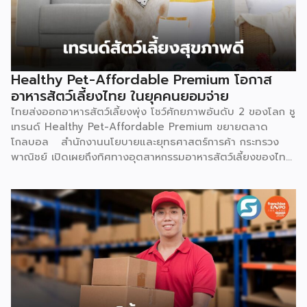
Healthy Pet-Affordable Premium โอกาส
อาหารสัตว์เลี้ยงไทย ในยุคคนยอมจ่าย
ไทยส่งออกอาหารสัตว์เลี้ยงพุ่ง โชว์ศักยภาพอันดับ 2 ของโลก ชู
เทรนด์ Healthy Pet-Affordable Premium ขยายตลาด
โกลบอล สำนักงานนโยบายและยุทธศาสตร์การค้า กระทรวง
พาณิชย์ เปิดเผยถึงทิศทางอุตสาหกรรมอาหารสัตว์เลี้ยงของไทย
ว่า ยังคงมีแนวโน้มขยายตัวอย่างต่อเนื่อง และเป็นหนึ่งในสินค้า
เกษตรแปรรูปมูลค่าสูงที่มีศักยภาพโดดเด่นในตลาดโลก ปัจจัยขับ
เคลื่อนสำคัญมาจากพฤติกรรมผู้บริโภคทั่วโลกที่ให้ความสำคัญกับ
การดูแลสัตว์เลี้ยงเสมือนสมาชิกในครอบครัว (Pet
Humanization) ส่งผลให้ความต้องการอาหารสัตว์เลี้ยงที่มี
คุณภาพ ปลอดภัย มีคุณค่าทางโภชนาการสูง และตอบโจทย์
สุขภาพเฉพาะด้านเพิ่มสูงขึ้นตามไปด้วย ความแข็งแกร่งของ
อุตสาหกรรมนี้สะท้อนผ่านตัวเลขการส่งออกอย่างชัดเจน โดยในปี
2568 ไทยส่งออกอาหารสัตว์เลี้ยงมูลค่ารวมสูงถึง 3,276.26