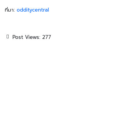
ที่มา:
odditycentral
Post Views:
277