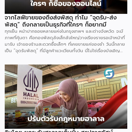
ล้านเหรียญสหรัฐ (ประมาณ 107,470 ล้านบาท) ขยายตัวร้อยละ
8.15 จากปี 2567 ที่มีมูลค่า 3,029.42 ล้านเหรียญสหรัฐ
(106,391 ล้านบาท) ตัวเลขดังกล่าวตอกย้ำความสามารถของไทย
จากไลฟ์ขายของถึงส่งพัสดุ ทำไม “จุดรับ-ส่ง
ในการรักษาฐานการส่งออกในตลาดโลก แม้จะต้องเผชิญภาวะ
พัสดุ” ถึงกลายเป็นธุรกิจที่ใครๆ ก็อยากมี
เศรษฐกิจโลกชะลอตัวและแรงกดดันด้านค่าครองชีพ ส่งผลให้ในปี
ทุกเย็น หน้าปากซอยหลายแห่งในกรุงเทพฯ และต่างจังหวัด จะมี
2568 ไทยยังคงครองตำแหน่งผู้ส่งออกอาหารสัตว์เลี้ยงอันดับ 2
ภาพที่คุ้นตา คือกองพัสดุลังเล็กลังใหญ่วางเรียงรายรอเจ้าหน้าที่
ของโลก ด้วยสัดส่วนร้อยละ 10.2 ของมูลค่าการส่งออกทั่วโลก
มารับ เจ้าของร้านสะดวกซื้อเล็กๆ ที่เคยขายแค่ของชำ วันนี้กลาย
เป็นรองเพียงเยอรมนีที่มีสัดส่วนร้อยละ 12.1 เท่านั้น […]
เป็น “จุดรับพัสดุ” ที่มีลูกค้าแวะเวียนทั้งวัน นี่ไม่ใช่เรื่องบังเอิญ
แต่คือผลพวงตรงจากพฤติกรรมผู้บริโภคยุคใหม่ที่เปลี่ยนไปอย่าง
สิ้นเชิง สิ่งนี้กำลังเป็นเทรนด์ที่พฤติกรรมผู้บริโภคได้
เปลี่ยนแปลงไปจากเดิม ด้วยความสะดวกสบายของเทคโนโลยี
ทำให้มีช่องทางการซื้อสินค้าผ่านออนไลน์เข้ามาเป็นตัวเลือกในการ
สั่งซื้อสินค้าในยุคปัจจุบัน โดยตลาดอีคอมเมิร์ซไทยปี 2569 คาด
ว่าจะมีมูลค่าราว 1.15 ล้านล้านบาท เติบโตประมาณ 7% จากปี
ก่อนหน้า และคิดเป็นสัดส่วนใกล้ 30% ของตลาดค้าปลีกทั้งหมด
ตัวเลขนี้สะท้อนว่าการซื้อของออนไลน์ไม่ใช่ทางเลือกรองอีกต่อ
ไป แต่กลายเป็นพฤติกรรมหลักของผู้บริโภคไทย ผลลัพธ์คือ
“จุดรับ-ส่งพัสดุ” กลายเป็นโครงสร้างพื้นฐานเล็กๆ ที่แทรกอยู่ใน
ทุกชุมชน และเป็นธุรกิจที่ความต้องการวิ่งตามหลังพฤติกรรมผู้
บริโภคแบบไม่มีทีท่าจะหยุด จุดที่ทำให้ธุรกิจนี้ต่างจากธุรกิจ