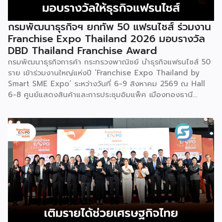
กรมพัฒนาธุรกิจฯ ยกทัพ 50 แฟรนไชส์ ร่วมงาน
Franchise Expo Thailand 2026 มอบรางวัล
DBD Thailand Franchise Award
กรมพัฒนาธุรกิจการค้า กระทรวงพาณิชย์ นำธุรกิจแฟรนไชส์ 50
ราย เข้าร่วมงานใหญ่แห่งปี ‘Franchise Expo Thailand by
Smart SME Expo’ ระหว่างวันที่ 6-9 สิงหาคม 2569 ณ Hall
6-8 ศูนย์แสดงสินค้าและการประชุมอิมแพ็ค เมืองทองธานี
พร้อมจัดพิธีมอบรางวัล DBD Thailand Franchise Award
2026 ให้แก่ผู้ประกอบธุรกิจแฟรนไชส์ที่อยู่ในการส่งเสริมสนับสนุน
ของกรมฯ นายพูนพงษ์ นัยนาภากรณ์ อธิบดีกรมพัฒนาธุรกิจ
การค้า กระทรวงพาณิชย์ เปิดเผยภายหลังเป็นประธานเปิดงาน
“งานแฟรนไชส์ เอ็กซ์โป ไทยแลนด์ บาย สมาร์ท เอสเอ็มอี เอ็กซ์
โป (Franchise Expo Thailand by Smart SME Expo)” ซึ่ง
เป็นงานแสดงธุรกิจแฟรนไชส์ชั้นนำที่จัดขึ้นโดย บริษัท พีเอ็มจี
คอร์ปอเรชัน จำกัด เพื่อยกระดับศักยภาพของผู้ประกอบการและ
เจ้าของธุรกิจที่ต้องการขยายกิจการผ่านระบบแฟรนไชส์ […]