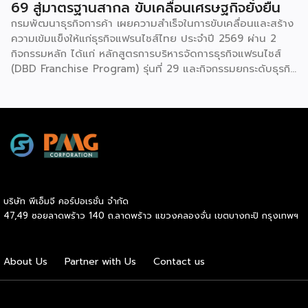
69 สู่มาตรฐานสากล ขับเคลื่อนเศรษฐกิจยั่งยืน
กรมพัฒนาธุรกิจการค้า เผยความสำเร็จในการขับเคลื่อนและสร้าง
ความเข้มแข็งให้แก่ธุรกิจแฟรนไชส์ไทย ประจำปี 2569 ผ่าน 2
กิจกรรมหลัก ได้แก่ หลักสูตรการบริหารจัดการธุรกิจแฟรนไชส์
(DBD Franchise Program) รุ่นที่ 29 และกิจกรรมยกระดับธุรกิจ
สู่เกณฑ์มาตรฐานคุณภาพการบริหารจัดการธุรกิจแฟรนไชส์
(Franchise Standard) มุ่งเป้าบ่มเพาะศักยภาพผู้ประกอบการราย
ใหม่ พร้อมการันตีคุณภาพมาตรฐานเพื่อสร้างความเชี่ยวชาญและ
ความน่าเชื่อถือในตลาดโลก นายพูนพงษ์ นัยนาภากรณ์ อธิบดี
กรมพัฒนาธุรกิจการค้า กระทรวงพาณิชย์ เปิดเผยภายหลังเป็น
ประธานมอบประกาศนียบัตรแก่ผู้ประกอบการแฟรนไชส์ใน 2
กิจกรรมว่า “ขอแสดงความยินดีกับทุกกิจการที่ได้รับ
ประกาศนียบัตรในวันนี้ (วันพุธที่ 15 กรกฎาคม 2569) โดย
บริษัท พีเอ็มจี คอร์ปอเรชั่น จำกัด
กิจกรรมแรกเป็นการอบรมหลักสูตรการบริหารจัดการธุรกิจแฟรน
47,49 ซอยลาดพร้าว 140 ถ.ลาดพร้าว แขวงคลองจั่น เขตบางกะปิ กรุงเทพฯ
ไชส์ (DBD Franchise Program: DBD-FP) รุ่นที่ 29 ซึ่งเป็น
หลักสูตรระยะยาวที่จัดขึ้นตั้งแต่วันที่ 3 ธันวาคม 2568 – วันที่ 2
เมษายน 2569 รวม 23 วัน โดยได้รับเกียรติจากวิทยากรผู้ทรง
About Us
Partner with Us
Contact us
คุณวุฒิจากภาครัฐ ภาคเอกชน และสถาบันการศึกษา ที่มาร่วมบ่ม
เพาะความรู้เชิงปฏิบัติการให้แก่ผู้ประกอบธุรกิจแฟรนไชส์อย่างเข้ม
ข้นรวม […]