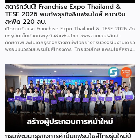
สตาร์ทวันนี้! Franchise Expo Thailand &
TESE 2026 พบทัพธุรกิจ&แฟรนไชส์ คาดเงิน
สะพัด 220 ลบ.
เปิดงานวันแรก Franchise Expo Thailand & TESE 2026 จัด
ใหญ่จัดเต็มด้วยทัพธุรกิจ&แฟรนไชส์ ซัพพลายเออร์สินค้า
ศักยภาพและโมเดลธุรกิจสร้างอาชีพไว้อย่างครบวงจรในงานเดียว
พร้อมแนวร่วมแฟรนไชส์โครงการ “ไทยช่วยไทย แฟรนไชส์สร้าง
อาชีพ พลัส” ที่รัฐช่วยจ่ายค่าแฟรนไชส์ 50% มาเสริมทัพในงาน
รวมกว่า 250 บูธ บนพื้นที่ 15,000 ตารางเมตร หวังเป็นทาง
เลือกสร้างรายได้เพิ่มและพยุงเศรษฐกิจไทยให้ฟื้นตัว เสิร์ฟครบ
จบในงานด้วยสินเชื่อ และทำเลทองทั่วประเทศ พร้อมเสวนาให้
ความรู้โดยผู้ทรงคุณวุฒิคับคั่ง และกิจกรรมเจรจาจับคู่ธุรกิจทั้งใน
และต่างประเทศ งานจัดต่อเนื่องระหว่างวันที่ 6-9 สิงหาคมนี้ ที่
ฮอลล์ 6-8 อิมแพ็คเมืองทองธานี คาดเม็ดเงินสะพัดในงานราว
220 ล้านบาท นายพูนพงษ์ นัยนาภากรณ์ อธิบดีกรมพัฒนา
ธุรกิจการค้า กระทรวงพาณิชย์ กล่าวว่า งาน ” Franchise Expo
Thailand & Thailand E-Commerce Selection Expo
(TESE 2026) เป็นเวทีแสดงธุรกิจแฟรนไชส์และโซลูชั่นส์แบบครบ
วงจร […]
กรมพัฒนาธุรกิจการค้าปั้นแฟรนไชส์ไทยรุ่นใหม่ปี