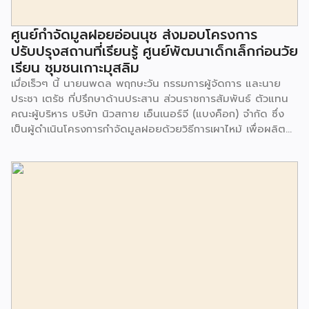
ศูนย์กำจัดมูลฝอยอ่อนนุช ส่งมอบโครงการ
ปรับปรุงสถานที่เรียนรู้ ศูนย์พัฒนาเด็กเล็กก่อนวัย
เรียน ชุมชนเกาะมุสลิม
เมื่อเร็วๆ นี้ นายนพดล พฤกษะวัน กรรมการผู้จัดการ และนาย
ประชา เตรัช ที่ปรึกษาด้านประสาน ส่วนราชการสัมพันธ์ ตัวแทน
คณะผู้บริหาร บริษัท นิวสกาย เอ็นเนอร์จี (แบงค็อก) จํากัด ซึ่ง
เป็นผู้ดำเนินโครงการกำจัดมูลฝอยด้วยวิธีการเผาไหม้ เพื่อผลิต
พลังงานไฟฟ้า ขนาดไม่น้อยกว่า 1,000 ตันต่อวัน ศูนย์กำจัด
มูลฝอยอ่อนนุช เป็นประธานในพิธีส่งมอบโครงการปรับปรุงสถาน
ที่เรียนรู้ ศูนย์พัฒนาเด็กเล็ก ก่อนวัยเรียน ชุมชนเกาะมุสลิม แขวง
ประเวศ เขตประเวศ กรุงเทพมหานคร ทั้งนี้โครงการปรับปรุงสถาน
ที่เรียนรู้ ศูนย์พัฒนาเด็กเล็กก่อนวัยเรียน ชุมชนเกาะมุสลิม ตั้งอยู่
ในซอยอ่อนนุช 86 ดำเนินการขึ้นเพื่อเพิ่มพื้นที่การเรียนรู้เพิ่มเติม
นอกห้องเรียน และใช้เป็นสถานที่จัดกิจกรรมของศูนย์เด็กเล็กฯ
ตลอดจนใช้เป็นพื้นที่จัดกิจกรรมต่างๆ ของชุมชน นอกจากนั้นยัง
มีการมอบตุ๊กตาและของเล่นเพื่อส่งเสริมพัฒนาการเรียนรู้และ
พัฒนาการกล้ามเนื้อมัดเล็กของเด็กด้วย โดยมีผู้แทนจาก
สำนักงานเขตประเวศ ผู้แทนจากศูนย์กำจัดมูลฝอยอ่อนนุช ตลอด