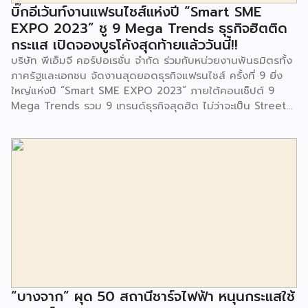
จนประชาชนในชุมชนและพื้นที่ใกล้เคียง รวมถึงคณะครู ผู้ปกครอง
บิ๊กอีเว้นท์งานแฟรนไชส์แห่งปี “Smart SME
และนักเรียนจากศูนย์พัฒนาเด็กเล็กก่อนวัยเรียน ชุมชนเกาะมุสลิม
EXPO 2023” ชู 9 Mega Trends ธุรกิจฮิตติด
ร่วมเป็นเกียรติในพิธีดังกล่าว โครงการกำจัดมูลฝอยด้วยวิธีการ
กระแส เปิดจองบูธโค้งสุดท้ายแล้ววันนี้!!
เผาไหม้ฯ ยังมีกิจกรรมเพื่อสังคมหรือ CSR อื่นๆ อีกมากมาย กับ
บริษัท พีเอ็มจี คอร์ปอเรชั่น จำกัด ร่วมกับหน่วยงานพันธมิตรทั้ง
ชุมชนรอบๆ พื้นที่โครงการอย่างต่อเนื่อง อาทิ การลงพื้นที่
ภาครัฐและเอกชน จัดงานสุดยอดธุรกิจแฟรนไชส์ ครั้งที่ 9 ยิ่ง
ประชาสัมพันธ์ […]
ใหญ่แห่งปี “Smart SME EXPO 2023” ภายใต้คอนเซ็ปต์ 9
Mega Trends รวม 9 เทรนด์ธุรกิจสุดฮิต ไม่ว่าจะเป็น Street
Food Trends, Technology Trends, Customer Service
Trends, Coffee & Beverage Trends, Education Trends,
Health & Wellness Trends, E-Commerce Trends,
Beauty Trends และ Franchise Trends จัดเต็มธุรกิจแฟรน
ไชส์เด่นดังพาเหรดมาให้เลือกลงทุนหลายระดับร่วม 250 บูธ ใน
งบลงทุนเริ่มต้นหลักพัน หลักหมื่น ไปจนถึงหลักล้าน นอกจากนี้
ยังมีกิจกรรมเจรจาจับคู่ธุรกิจทั้งในและต่างประเทศ สินเชื่อ
ดอกเบี้ยต่ำสำหรับเอสเอ็มอีจากสถาบันการเงินชั้นนำมากมาย
พร้อมโซลูชั่นส์ดี […]
“บางจาก” ผุด 50 สถานีชาร์จไฟฟ้า หนุนกระแสใช้