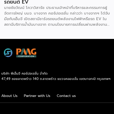
รถยนต์ EV
นายชัยวัฒน์ โควาวิสารัช ประธานเจ้าหน้าที่บริหารและกรรมการผู้
จัดการใหญ่ บมจ. บางจาก คอร์ปอเรชั่น กล่าวว่า บางจากฯ ได้จับ
มือกับเอ็มจี เปิดสถานีชาร์จรถยนต์พลังงานไฟฟ้าหรือรถ EV ใน
สถานีบริการน้ำมันบางจาก ตามนโยบายการเปลี่ยนผ่านพลังงาน
ที่จะนำไทยสู่การใช้พลังงานสะอาด เพื่อคุณภาพชีวิตและสิ่ง
แวดล้อมที่ยั่งยืน .ที่ผ่านมา บางจากฯ ได้ขยายสถานีชาร์จรถ EV
ภายในสถานีบริการน้ำมันบางจากอย่างต่อเนื่องเพื่ออำนวยความ
สะดวกให้ผู้ใช้รถ EV ที่เพิ่มขึ้น สำหรับความร่วมมือครั้งนี้ จะทำให้
สถานีบริการน้ำมันบางจากมีสถานีชาร์จรถ EV ทั้งในกรุงเทพฯ
และต่างจังหวัด ครอบคลุมทั่วประเทศ .โดยความร่วมมือครั้งนี้
เป็นการติดตั้งสถานีชาร์จรถยนต์พลังงานไฟฟ้า เพื่อรองรับการ
เติบโตของตลาดรถยนต์พลังงานไฟฟ้าภายในประเทศ โดยติดตั้ง
บริษัท พีเอ็มจี คอร์ปอเรชั่น จำกัด
สถานีชาร์จรถยนต์ไฟฟ้า “MG Super Charge” ในสถานีบริการ
47,49 ซอยลาดพร้าว 140 ถ.ลาดพร้าว แขวงคลองจั่น เขตบางกะปิ กรุงเทพฯ
น้ำมันบางจาก ครอบคลุมทั้งในเขตกรุงเทพฯ นนทบุรีและ
สมุทรปราการ ซึ่งในระยะเริ่มต้น มีเป้าหมายที่จะติดตั้งทั้งสิ้น 50
แห่งภายในปีนี้ และคาดการณ์ว่าจะเริ่มเปิดให้บริการได้ประมาณ
About Us
Partner with Us
Contact us
เดือนตุลาคมเป็นต้นไป .ด้านนายจาง ไห่โป กรรมการผู้จัดการ
บริษัท เอสเอไอซี มอเตอร์ – ซีพี จำกัด และ บริษัท […]