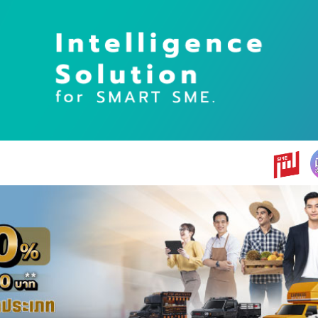
earch
r: