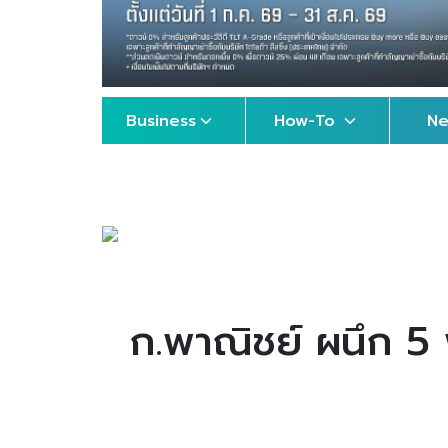
Business
How-To
N
ก.พาณิชย์ ผนึก 5 