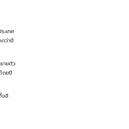
ประเทศ
กว่าปี
ขยายตัว
 โดยปี
้งอี