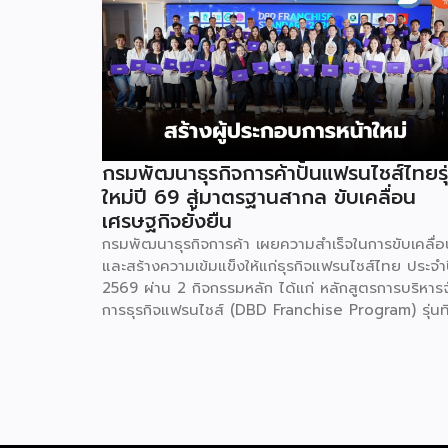
กรมพัฒนาธุรกิจการค้าปั้นแฟรนไชส์ไทยรุ
ใหม่ปี 69 สู่มาตรฐานสากล ขับเคลื่อน
เศรษฐกิจยั่งยืน
กรมพัฒนาธุรกิจการค้า เผยความสำเร็จในการขับเคลื่อ
และสร้างความเข้มแข็งให้แก่ธุรกิจแฟรนไชส์ไทย ประจำ
2569 ผ่าน 2 กิจกรรมหลัก ได้แก่ หลักสูตรการบริหาร
การธุรกิจแฟรนไชส์ (DBD Franchise Program) รุ่นที
29 และกิจกรรมยกระดับธุรกิจสู่เกณฑ์มาตรฐานคุณภา
การบริหารจัดการธุรกิจแฟรนไชส์ (Franchise
Standard) มุ่งเป้าบ่มเพาะศักยภาพผู้ประกอบการรายให
พร้อมการันตีคุณภาพมาตรฐานเพื่อสร้างความเชี่ยวช
และความน่าเชื่อถือในตลาดโลก นายพูนพงษ์ นัยนา
กรณ์ อธิบดีกรมพัฒนาธุรกิจการค้า กระทรวงพาณิชย์