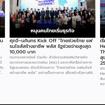
่น
ศุภจี–นภินทร Kick Off “ไทยช่วยไทย แฟ
เร
รนไชส์สร้างอาชีพ พลัส รัฐช่วยจ่ายสูงสุด
H
10,000 บาท
Th
สุ
น
กระทรวงพาณิชย์ ร่วมกับ สำนักงานส่งเสริมวิสาหกิจ
25
ปี
ขนาดกลางและขนาดย่อม (สสว.) และภาคีเครือข่ายภาค
จัด
รัฐและเอกชน เปิดตัวโครงการ “ไทยช่วยไทย แฟรนไชส์
เป
่
สร้างอาชีพ พลัส” อย่างเป็นทางการ เพื่อสร้างโอกาสให้
He
พ
ประชาชนและผู้ประกอบการรายย่อยสามารถเริ่มต้นธุรกิจ
สิ
แฟรนไชส์ได้ง่ายขึ้น ผ่านมาตรการสนับสนุนทั้งเงิน
คว
ม่
อุดหนุน พื้นที่ค้าขาย แหล่งเงินทุน และการเชื่อมโยง
กี
าญ
ตลาดดิจิทัล เพื่อสร้างอาชีพ เพิ่มรายได้ และเสริมความ
พร้
ภา
เข้มแข็งให้เศรษฐกิจฐานราก นางศุภจี สุธรรมพันธุ์ รอง
300
นายกรัฐมนตรีและรัฐมนตรีว่าการกระทรวงพาณิชย์ เป็น
คุ