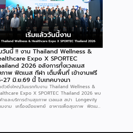
ิ่มวันนี้ !! งาน Thailand Wellness &
ealthcare Expo X SPORTEC
ailand 2026 อลังการทั้งเวลเนส
ขภาพ ฟิตเนส กีฬา เต็มพื้นที่ เข้างานฟรี
-27 มิ.ย.69 นี้ ไบเทคบางนา
ิดตัวยิ่งใหญ่วันแรกกับงาน Thailand Wellness &
althcare Expo X SPORTEC Thailand 2026 พบ
นค้าและบริการด้านสุขภาพ เวลเนส สปา Longevity
ามงาม เครื่องมือแพทย์ อาหารเพื่อสุขภาพ ฟิตเนส
ฬา และนวัตกรรมเพื่อคุณภาพชีวิตแห่งอนาคต ที่
อมใจจัดโปรโมชั่นพิเศษช่วงกลางปีเต็มพื้นที่รวมกว่า
 บูธ เต็มอิ่มกับเสวนาให้ความรู้โดยวิทยากรผู้ทรง
ณวุฒิจากเมืองไทยและต่างประเทศตลอดทั้งสามวัน