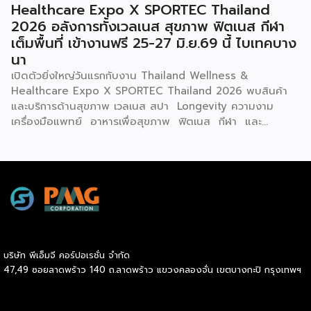
Healthcare Expo X SPORTEC Thailand
พัฒนาธุรกิจการค้าได้พัฒนาธุรกิจแฟรนไชส์มาอย่างต่อเนื่อง
2026 อลังการทั้งเวลเนส สุขภาพ ฟิตเนส กีฬา
เพื่อเปิดโอกาสให้ผู้ที่ต้องการมีอาชีพหรือหารายได้เพิ่มเติม
เต็มพื้นที่ เข้างานฟรี 25-27 มิ.ย.69 นี้ ไบเทคบาง
สามารถเริ่มต้นธุรกิจได้ง่ายขึ้นผ่านระบบแฟรนไชส์ ซึ่งปัจจุบันมี
นา
ธุรกิจแฟรนไชส์จดทะเบียนกับกรมพัฒนาธุรกิจการค้ากว่า 500
ราย และได้คัดเลือกแฟรนไชส์มาตรฐานที่มีมูลค่าการลงทุนไม่เกิน
เปิดตัวยิ่งใหญ่วันแรกกับงาน Thailand Wellness &
100,000 บาท เข้าร่วมโครงการกว่า […]
Healthcare Expo X SPORTEC Thailand 2026 พบสินค้า
และบริการด้านสุขภาพ เวลเนส สปา Longevity ความงาม
เครื่องมือแพทย์ อาหารเพื่อสุขภาพ ฟิตเนส กีฬา และ
นวัตกรรมเพื่อคุณภาพชีวิตแห่งอนาคต ที่พร้อมใจจัดโปรโมชั่นพิ
เศษช่วงกลางปีเต็มพื้นที่รวมกว่า 300 บูธ เต็มอิ่มกับเสวนาให้
ความรู้โดยวิทยากรผู้ทรงคุณวุฒิจากเมืองไทยและต่างประเทศ
ตลอดทั้งสามวัน เปิดประสบการณ์กับกิจกรรมสร้างสีสันครบรส
พร้อมเวทีเจรจาจับคู่ธุรกิจทั้งในและต่างประเทศ งานจัดต่อเนื่อง
ตั้งแต่วันนี้ถึง 27 มิถุนายน 2569 ณ ฮอลล์ 101, 102 ไบเทค
บางนา หวังยกระดับธุรกิจสุขภาพและเวลเนสไทยผงาดในเวทีโลก
คาดเม็ดเงินสะพัดในงานกว่า 500 ล้านบาท ดร.อรรชกา สีบุญ
บริษัท พีเอ็มจี คอร์ปอเรชั่น จำกัด
เรือง อดีตรัฐมนตรีว่าการกระทรวงวิทยาศาสตร์และเทคโนโลยี
47,49 ซอยลาดพร้าว 140 ถ.ลาดพร้าว แขวงคลองจั่น เขตบางกะปิ กรุงเทพฯ
อดีตรัฐมนตรีว่าการกระทรวงอุตสาหกรรม กรรมการสำนักงานส่ง
เสริมการจัดประชุมและนิทรรศการ (TCEB) และกรรมการ
สำนักงานส่งเสริมเศรษฐกิจสร้างสรรค์ (CEA) กล่าวว่า