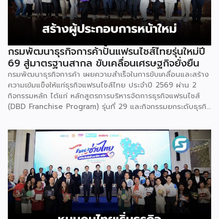
กรมพัฒนาธุรกิจการค้าปั้นแฟรนไชส์ไทยรุ่นใหม่ปี
69 สู่มาตรฐานสากล ขับเคลื่อนเศรษฐกิจยั่งยืน
กรมพัฒนาธุรกิจการค้า เผยความสำเร็จในการขับเคลื่อนและสร้าง
ความเข้มแข็งให้แก่ธุรกิจแฟรนไชส์ไทย ประจำปี 2569 ผ่าน 2
กิจกรรมหลัก ได้แก่ หลักสูตรการบริหารจัดการธุรกิจแฟรนไชส์
(DBD Franchise Program) รุ่นที่ 29 และกิจกรรมยกระดับธุรกิจ
สู่เกณฑ์มาตรฐานคุณภาพการบริหารจัดการธุรกิจแฟรนไชส์
(Franchise Standard) มุ่งเป้าบ่มเพาะศักยภาพผู้ประกอบการราย
ใหม่ พร้อมการันตีคุณภาพมาตรฐานเพื่อสร้างความเชี่ยวชาญและ
ความน่าเชื่อถือในตลาดโลก นายพูนพงษ์ นัยนาภากรณ์ อธิบดี
กรมพัฒนาธุรกิจการค้า กระทรวงพาณิชย์ เปิดเผยภายหลังเป็น
ประธานมอบประกาศนียบัตรแก่ผู้ประกอบการแฟรนไชส์ใน 2
กิจกรรมว่า “ขอแสดงความยินดีกับทุกกิจการที่ได้รับ
ประกาศนียบัตรในวันนี้ (วันพุธที่ 15 กรกฎาคม 2569) โดย
กิจกรรมแรกเป็นการอบรมหลักสูตรการบริหารจัดการธุรกิจแฟรน
ไชส์ (DBD Franchise Program: DBD-FP) รุ่นที่ 29 ซึ่งเป็น