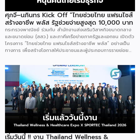
หลักสูตรระยะยาวที่จัดขึ้นตั้งแต่วันที่ 3 ธันวาคม 2568 – วันที่ 2
เมษายน 2569 รวม 23 วัน โดยได้รับเกียรติจากวิทยากรผู้ทรง
ศุภจี–นภินทร Kick Off “ไทยช่วยไทย แฟรนไชส์
คุณวุฒิจากภาครัฐ ภาคเอกชน และสถาบันการศึกษา ที่มาร่วมบ่ม
สร้างอาชีพ พลัส รัฐช่วยจ่ายสูงสุด 10,000 บาท
เพาะความรู้เชิงปฏิบัติการให้แก่ผู้ประกอบธุรกิจแฟรนไชส์อย่างเข้ม
กระทรวงพาณิชย์ ร่วมกับ สำนักงานส่งเสริมวิสาหกิจขนาดกลาง
ข้นรวม […]
และขนาดย่อม (สสว.) และภาคีเครือข่ายภาครัฐและเอกชน เปิดตัว
โครงการ “ไทยช่วยไทย แฟรนไชส์สร้างอาชีพ พลัส” อย่างเป็น
ทางการ เพื่อสร้างโอกาสให้ประชาชนและผู้ประกอบการรายย่อย
สามารถเริ่มต้นธุรกิจแฟรนไชส์ได้ง่ายขึ้น ผ่านมาตรการสนับสนุน
ทั้งเงินอุดหนุน พื้นที่ค้าขาย แหล่งเงินทุน และการเชื่อมโยงตลาด
ดิจิทัล เพื่อสร้างอาชีพ เพิ่มรายได้ และเสริมความเข้มแข็งให้
เศรษฐกิจฐานราก นางศุภจี สุธรรมพันธุ์ รองนายกรัฐมนตรีและ
รัฐมนตรีว่าการกระทรวงพาณิชย์ เป็นประธานเปิดโครงการ “ไทย
ช่วยไทย แฟรนไชส์สร้างอาชีพ พลัส” ณ ห้องบุรฉัตรไชยากร
สำนักงานปลัดกระทรวงพาณิชย์ โดยมีนายนภินทร ศรีสรรพางค์
รัฐมนตรีประจำสำนักนายกรัฐมนตรี ผู้กำกับดูแลสำนักงานส่ง
เสริมวิสาหกิจขนาดกลางและขนาดย่อม (สสว.) พร้อมผู้บริหาร
หน่วยงานภาครัฐ ภาคเอกชน และผู้ประกอบธุรกิจแฟรนไชส์เข้า
ร่วม นางศุภจี กล่าวว่า โครงการนี้เกิดจากความร่วมมือระหว่าง
กระทรวงพาณิชย์ และ สสว. ภายใต้นโยบายของรัฐบาลที่มุ่งดูแล
เริ่มวันนี้ !! งาน Thailand Wellness &
ค่าครองชีพของประชาชนควบคู่กับการสร้างรายได้ โดยกรม