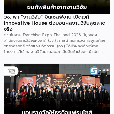
วช. พา “งานวิจัย” ขึ้นเชลฟ์ขาย เปิดเวที
Innovative House ต่อยอดผลงานวิจัยสู่ตลาด
จริง
ภายในงาน Franchise Expo Thailand 2026 มีบูธของ
สำนักงานการวิจัยแห่งชาติ (วช.) ภายใต้ กระทรวงการอุดมศึกษา
วิทยาศาสตร์ วิจัยและนวัตกรรม (อว.) ได้นำผลิตภัณฑ์จาก
โครงการที่นำผลงานวิจัยมาต่อยอดเป็นสินค้าเชิงพาณิชย์มา
แสดง พร้อมจัดจำหน่ายให้กับผู้ที่สนใจได้เลือกซื้อ สำหรับ วช.
มีภารกิจหลัก คือการให้ทุนวิจัย ดูแลเรื่องการวิจัยในภาพรวม รวม
ถึงการให้รางวัล และสนับสนุนนักวิจัย ตั้งแต่ระดับเยาวชนไปจนถึง
นักวิจัยอาวุโส แน่นอนว่านี่เป็นหน่วยงานผู้อยู่เบื้องหลังงานวิจัย
ไทยตั้งแต่ต้นน้ำยันปลายน้ำ กิจกรรมที่นำมาจัดแสดงในบูธ
ครั้งนี้เป็นส่วนหนึ่งของทุนที่ วช. สนับสนุนภายใต้ชุดโครงการ
Innovative House ซึ่งมีเป้าหมายชัดเจน คือการแนะแนวและ
สนับสนุนให้ผู้ประกอบการนำนวัตกรรมที่ต่อยอดมาจากงานวิจัย
ไปพัฒนาต่อจนสามารถขายได้จริงในเชิงพาณิชย์ ไม่ใช่แค่งาน
วิจัยที่อยู่ในห้องแล็บ โดยสินค้าที่นำมาโชว์ในบูธจึงเป็นผลิตภัณฑ์