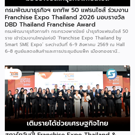
ที่ “พร้อมขาย” แล้วจริงๆ บางแบรนด์ขายออนไลน์ บางแบรนด์
ขายเฉพาะหน้าร้าน นอกจากนี้ ยังมีการสาธิตนำผลิตภัณฑ์ไป
กรมพัฒนาธุรกิจฯ ยกทัพ 50 แฟรนไชส์ ร่วมงาน
แปรรูปเป็นเมนูอาหาร-เครื่องดื่มให้ผู้ร่วมงานเห็นวิธีใช้งานจริง
Franchise Expo Thailand 2026 มอบรางวัล
โดยนำ ‘น้ำผึ้ง’ ที่ไม่ได้นำมาวางขายแบบเดิม ๆ แต่แปรรูปเป็น
DBD Thailand Franchise Award
เครื่องดื่มสเลอปี้ให้ผู้ร่วมงานได้ชิมสดๆ หน้าบูธ เพื่อดึงดูดและ
กรมพัฒนาธุรกิจการค้า กระทรวงพาณิชย์ นำธุรกิจแฟรนไชส์ 50
สร้างประสบการณ์ให้คนในงานได้ทดลองสัมผัสสินค้าจริง และหาก
ราย เข้าร่วมงานใหญ่แห่งปี ‘Franchise Expo Thailand by
ใครสนใจก็สามารถซื้อ หัวเชื้อ กลับไปทำเครื่องดื่มต่อเองที่บ้านได้
Smart SME Expo’ ระหว่างวันที่ 6-9 สิงหาคม 2569 ณ Hall
เช่นกัน […]
6-8 ศูนย์แสดงสินค้าและการประชุมอิมแพ็ค เมืองทองธานี
พร้อมจัดพิธีมอบรางวัล DBD Thailand Franchise Award
2026 ให้แก่ผู้ประกอบธุรกิจแฟรนไชส์ที่อยู่ในการส่งเสริมสนับสนุน
ของกรมฯ นายพูนพงษ์ นัยนาภากรณ์ อธิบดีกรมพัฒนาธุรกิจ
การค้า กระทรวงพาณิชย์ เปิดเผยภายหลังเป็นประธานเปิดงาน
“งานแฟรนไชส์ เอ็กซ์โป ไทยแลนด์ บาย สมาร์ท เอสเอ็มอี เอ็กซ์
โป (Franchise Expo Thailand by Smart SME Expo)” ซึ่ง
เป็นงานแสดงธุรกิจแฟรนไชส์ชั้นนำที่จัดขึ้นโดย บริษัท พีเอ็มจี
คอร์ปอเรชัน จำกัด เพื่อยกระดับศักยภาพของผู้ประกอบการและ
เจ้าของธุรกิจที่ต้องการขยายกิจการผ่านระบบแฟรนไชส์ […]