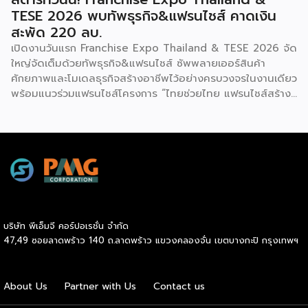
สตาร์ทวันนี้! Franchise Expo Thailand &
TESE 2026 พบทัพธุรกิจ&แฟรนไชส์ คาดเงิน
สะพัด 220 ลบ.
เปิดงานวันแรก Franchise Expo Thailand & TESE 2026 จัด
ใหญ่จัดเต็มด้วยทัพธุรกิจ&แฟรนไชส์ ซัพพลายเออร์สินค้า
ศักยภาพและโมเดลธุรกิจสร้างอาชีพไว้อย่างครบวงจรในงานเดียว
พร้อมแนวร่วมแฟรนไชส์โครงการ “ไทยช่วยไทย แฟรนไชส์สร้าง
อาชีพ พลัส” ที่รัฐช่วยจ่ายค่าแฟรนไชส์ 50% มาเสริมทัพในงาน
รวมกว่า 250 บูธ บนพื้นที่ 15,000 ตารางเมตร หวังเป็นทาง
เลือกสร้างรายได้เพิ่มและพยุงเศรษฐกิจไทยให้ฟื้นตัว เสิร์ฟครบ
จบในงานด้วยสินเชื่อ และทำเลทองทั่วประเทศ พร้อมเสวนาให้
ความรู้โดยผู้ทรงคุณวุฒิคับคั่ง และกิจกรรมเจรจาจับคู่ธุรกิจทั้งใน
และต่างประเทศ งานจัดต่อเนื่องระหว่างวันที่ 6-9 สิงหาคมนี้ ที่
ฮอลล์ 6-8 อิมแพ็คเมืองทองธานี คาดเม็ดเงินสะพัดในงานราว
220 ล้านบาท นายพูนพงษ์ นัยนาภากรณ์ อธิบดีกรมพัฒนา
บริษัท พีเอ็มจี คอร์ปอเรชั่น จำกัด
ธุรกิจการค้า กระทรวงพาณิชย์ กล่าวว่า งาน ” Franchise Expo
47,49 ซอยลาดพร้าว 140 ถ.ลาดพร้าว แขวงคลองจั่น เขตบางกะปิ กรุงเทพฯ
Thailand & Thailand E-Commerce Selection Expo
(TESE 2026) เป็นเวทีแสดงธุรกิจแฟรนไชส์และโซลูชั่นส์แบบครบ
วงจร […]
About Us
Partner with Us
Contact us