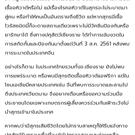
ว่า หมูที่เสียชีวิตในประเทศเมียนมาร์ นั้นไม่ทราบว่ามีการติด
เชื้ออหิวาต์หรือไม่ แม้เรื่องโรคอหิวาต์ในสุกรจะไม่ระบาดมา
สู่คน หรือทำให้คนเป็นอันตรายถึงชีวิต แต่หากสุกรมีเชื้อ
ไวรัสชนิดนี้ก็จะตายสถานเดียวเพราะไม่มีวัคซีนป้องกันหรือ
ยารักษาได้ ซึ่งทางปศุสัตว์เชียงราย ได้ทำการเข้มงวดใน
การสกัดกั้นและป้องกันมาตั้งแต่วันที่ 3 ส.ค. 2561 หลังพบ
การระบาดในประเทศจีน
อย่างไรก็ตาม ในประเทศไทยรวมทั้งจ.เชียงราย ยังไม่พบ
การแพร่ระบาด หรือพบมีสุกรติดเชื้ออหิวาต์แอฟริกา แต่ใน
โซนเอเชียมีหลายประเทศเช่น จีนที่พบการระบาดและลามไป
ถึงประเทศเวียดนาม จึงอยากเตือนหรือขอความร่วมมือ
ประชาชนโดยเฉพาะเกษตรกรผู้เลี้ยงควรร่วมกันเฝ้าระวังไม่
นำสุกรเข้ามาในประเทศ
หากพบว่ามีสุกรเสียชีวิตโดยไม่ทราบสาเหตุก็ให้รีบแจ้งทาง