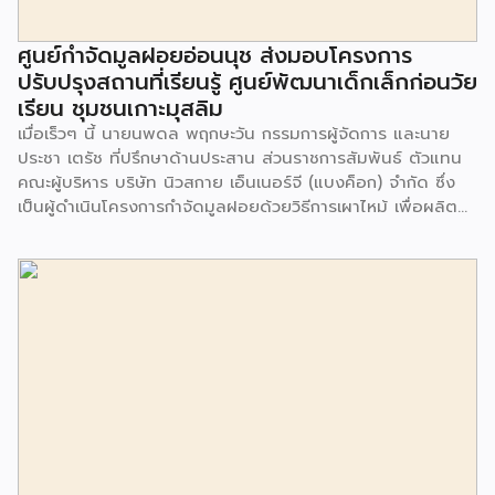
ศูนย์กำจัดมูลฝอยอ่อนนุช ส่งมอบโครงการ
ปรับปรุงสถานที่เรียนรู้ ศูนย์พัฒนาเด็กเล็กก่อนวัย
เรียน ชุมชนเกาะมุสลิม
เมื่อเร็วๆ นี้ นายนพดล พฤกษะวัน กรรมการผู้จัดการ และนาย
ประชา เตรัช ที่ปรึกษาด้านประสาน ส่วนราชการสัมพันธ์ ตัวแทน
คณะผู้บริหาร บริษัท นิวสกาย เอ็นเนอร์จี (แบงค็อก) จํากัด ซึ่ง
เป็นผู้ดำเนินโครงการกำจัดมูลฝอยด้วยวิธีการเผาไหม้ เพื่อผลิต
พลังงานไฟฟ้า ขนาดไม่น้อยกว่า 1,000 ตันต่อวัน ศูนย์กำจัด
มูลฝอยอ่อนนุช เป็นประธานในพิธีส่งมอบโครงการปรับปรุงสถาน
ที่เรียนรู้ ศูนย์พัฒนาเด็กเล็ก ก่อนวัยเรียน ชุมชนเกาะมุสลิม แขวง
ประเวศ เขตประเวศ กรุงเทพมหานคร ทั้งนี้โครงการปรับปรุงสถาน
ที่เรียนรู้ ศูนย์พัฒนาเด็กเล็กก่อนวัยเรียน ชุมชนเกาะมุสลิม ตั้งอยู่
ในซอยอ่อนนุช 86 ดำเนินการขึ้นเพื่อเพิ่มพื้นที่การเรียนรู้เพิ่มเติม
นอกห้องเรียน และใช้เป็นสถานที่จัดกิจกรรมของศูนย์เด็กเล็กฯ
ตลอดจนใช้เป็นพื้นที่จัดกิจกรรมต่างๆ ของชุมชน นอกจากนั้นยัง
มีการมอบตุ๊กตาและของเล่นเพื่อส่งเสริมพัฒนาการเรียนรู้และ
พัฒนาการกล้ามเนื้อมัดเล็กของเด็กด้วย โดยมีผู้แทนจาก
สำนักงานเขตประเวศ ผู้แทนจากศูนย์กำจัดมูลฝอยอ่อนนุช ตลอด