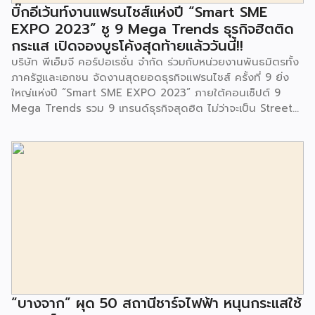
จนประชาชนในชุมชนและพื้นที่ใกล้เคียง รวมถึงคณะครู ผู้ปกครอง
บิ๊กอีเว้นท์งานแฟรนไชส์แห่งปี “Smart SME
และนักเรียนจากศูนย์พัฒนาเด็กเล็กก่อนวัยเรียน ชุมชนเกาะมุสลิม
EXPO 2023” ชู 9 Mega Trends ธุรกิจฮิตติด
ร่วมเป็นเกียรติในพิธีดังกล่าว โครงการกำจัดมูลฝอยด้วยวิธีการ
กระแส เปิดจองบูธโค้งสุดท้ายแล้ววันนี้!!
เผาไหม้ฯ ยังมีกิจกรรมเพื่อสังคมหรือ CSR อื่นๆ อีกมากมาย กับ
บริษัท พีเอ็มจี คอร์ปอเรชั่น จำกัด ร่วมกับหน่วยงานพันธมิตรทั้ง
ชุมชนรอบๆ พื้นที่โครงการอย่างต่อเนื่อง อาทิ การลงพื้นที่
ภาครัฐและเอกชน จัดงานสุดยอดธุรกิจแฟรนไชส์ ครั้งที่ 9 ยิ่ง
ประชาสัมพันธ์ […]
ใหญ่แห่งปี “Smart SME EXPO 2023” ภายใต้คอนเซ็ปต์ 9
Mega Trends รวม 9 เทรนด์ธุรกิจสุดฮิต ไม่ว่าจะเป็น Street
Food Trends, Technology Trends, Customer Service
Trends, Coffee & Beverage Trends, Education Trends,
Health & Wellness Trends, E-Commerce Trends,
Beauty Trends และ Franchise Trends จัดเต็มธุรกิจแฟรน
ไชส์เด่นดังพาเหรดมาให้เลือกลงทุนหลายระดับร่วม 250 บูธ ใน
งบลงทุนเริ่มต้นหลักพัน หลักหมื่น ไปจนถึงหลักล้าน นอกจากนี้
ยังมีกิจกรรมเจรจาจับคู่ธุรกิจทั้งในและต่างประเทศ สินเชื่อ
ดอกเบี้ยต่ำสำหรับเอสเอ็มอีจากสถาบันการเงินชั้นนำมากมาย
พร้อมโซลูชั่นส์ดี […]
“บางจาก” ผุด 50 สถานีชาร์จไฟฟ้า หนุนกระแสใช้