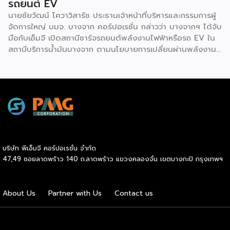
รถยนต์ EV
นายชัยวัฒน์ โควาวิสารัช ประธานเจ้าหน้าที่บริหารและกรรมการผู้
จัดการใหญ่ บมจ. บางจาก คอร์ปอเรชั่น กล่าวว่า บางจากฯ ได้จับ
มือกับเอ็มจี เปิดสถานีชาร์จรถยนต์พลังงานไฟฟ้าหรือรถ EV ใน
สถานีบริการน้ำมันบางจาก ตามนโยบายการเปลี่ยนผ่านพลังงาน
ที่จะนำไทยสู่การใช้พลังงานสะอาด เพื่อคุณภาพชีวิตและสิ่ง
แวดล้อมที่ยั่งยืน .ที่ผ่านมา บางจากฯ ได้ขยายสถานีชาร์จรถ EV
ภายในสถานีบริการน้ำมันบางจากอย่างต่อเนื่องเพื่ออำนวยความ
สะดวกให้ผู้ใช้รถ EV ที่เพิ่มขึ้น สำหรับความร่วมมือครั้งนี้ จะทำให้
สถานีบริการน้ำมันบางจากมีสถานีชาร์จรถ EV ทั้งในกรุงเทพฯ
และต่างจังหวัด ครอบคลุมทั่วประเทศ .โดยความร่วมมือครั้งนี้
เป็นการติดตั้งสถานีชาร์จรถยนต์พลังงานไฟฟ้า เพื่อรองรับการ
เติบโตของตลาดรถยนต์พลังงานไฟฟ้าภายในประเทศ โดยติดตั้ง
บริษัท พีเอ็มจี คอร์ปอเรชั่น จำกัด
สถานีชาร์จรถยนต์ไฟฟ้า “MG Super Charge” ในสถานีบริการ
47,49 ซอยลาดพร้าว 140 ถ.ลาดพร้าว แขวงคลองจั่น เขตบางกะปิ กรุงเทพฯ
น้ำมันบางจาก ครอบคลุมทั้งในเขตกรุงเทพฯ นนทบุรีและ
สมุทรปราการ ซึ่งในระยะเริ่มต้น มีเป้าหมายที่จะติดตั้งทั้งสิ้น 50
แห่งภายในปีนี้ และคาดการณ์ว่าจะเริ่มเปิดให้บริการได้ประมาณ
About Us
Partner with Us
Contact us
เดือนตุลาคมเป็นต้นไป .ด้านนายจาง ไห่โป กรรมการผู้จัดการ
บริษัท เอสเอไอซี มอเตอร์ – ซีพี จำกัด และ บริษัท […]