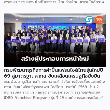
พร้อมแนวร่วมแฟรนไชส์โครงการ “ไทยช่วยไทย แฟรนไชส์สร้าง
อาชีพ พลัส” ที่รัฐช่วยจ่ายค่าแฟรนไชส์ 50% มาเสริมทัพในงาน
รวมกว่า 250 บูธ บนพื้นที่ 15,000 ตารางเมตร หวังเป็นทาง
เลือกสร้างรายได้เพิ่มและพยุงเศรษฐกิจไทยให้ฟื้นตัว เสิร์ฟครบ
จบในงานด้วยสินเชื่อ และทำเลทองทั่วประเทศ พร้อมเสวนาให้
ความรู้โดยผู้ทรงคุณวุฒิคับคั่ง และกิจกรรมเจรจาจับคู่ธุรกิจทั้งใน
และต่างประเทศ งานจัดต่อเนื่องระหว่างวันที่ 6-9 สิงหาคมนี้ ที่
ฮอลล์ 6-8 อิมแพ็คเมืองทองธานี คาดเม็ดเงินสะพัดในงานราว
220 ล้านบาท นายพูนพงษ์ นัยนาภากรณ์ อธิบดีกรมพัฒนา
ธุรกิจการค้า กระทรวงพาณิชย์ กล่าวว่า งาน ” Franchise Expo
Thailand & Thailand E-Commerce Selection Expo
(TESE 2026) เป็นเวทีแสดงธุรกิจแฟรนไชส์และโซลูชั่นส์แบบครบ
วงจร […]
กรมพัฒนาธุรกิจการค้าปั้นแฟรนไชส์ไทยรุ่นใหม่ปี
69 สู่มาตรฐานสากล ขับเคลื่อนเศรษฐกิจยั่งยืน
กรมพัฒนาธุรกิจการค้า เผยความสำเร็จในการขับเคลื่อนและสร้าง
ความเข้มแข็งให้แก่ธุรกิจแฟรนไชส์ไทย ประจำปี 2569 ผ่าน 2
กิจกรรมหลัก ได้แก่ หลักสูตรการบริหารจัดการธุรกิจแฟรนไชส์
(DBD Franchise Program) รุ่นที่ 29 และกิจกรรมยกระดับธุรกิจ
สู่เกณฑ์มาตรฐานคุณภาพการบริหารจัดการธุรกิจแฟรนไชส์
(Franchise Standard) มุ่งเป้าบ่มเพาะศักยภาพผู้ประกอบการราย