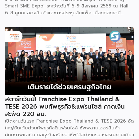
Smart SME Expo’ ระหว่างวันที่ 6-9 สิงหาคม 2569 ณ Hall
6-8 ศูนย์แสดงสินค้าและการประชุมอิมแพ็ค เมืองทองธานี
พร้อมจัดพิธีมอบรางวัล DBD Thailand Franchise Award
2026 ให้แก่ผู้ประกอบธุรกิจแฟรนไชส์ที่อยู่ในการส่งเสริมสนับสนุน
ของกรมฯ นายพูนพงษ์ นัยนาภากรณ์ อธิบดีกรมพัฒนาธุรกิจ
การค้า กระทรวงพาณิชย์ เปิดเผยภายหลังเป็นประธานเปิดงาน
“งานแฟรนไชส์ เอ็กซ์โป ไทยแลนด์ บาย สมาร์ท เอสเอ็มอี เอ็กซ์
โป (Franchise Expo Thailand by Smart SME Expo)” ซึ่ง
เป็นงานแสดงธุรกิจแฟรนไชส์ชั้นนำที่จัดขึ้นโดย บริษัท พีเอ็มจี
คอร์ปอเรชัน จำกัด เพื่อยกระดับศักยภาพของผู้ประกอบการและ
เจ้าของธุรกิจที่ต้องการขยายกิจการผ่านระบบแฟรนไชส์ […]
สตาร์ทวันนี้! Franchise Expo Thailand &
TESE 2026 พบทัพธุรกิจ&แฟรนไชส์ คาดเงิน
สะพัด 220 ลบ.
เปิดงานวันแรก Franchise Expo Thailand & TESE 2026 จัด
ใหญ่จัดเต็มด้วยทัพธุรกิจ&แฟรนไชส์ ซัพพลายเออร์สินค้า
ศักยภาพและโมเดลธุรกิจสร้างอาชีพไว้อย่างครบวงจรในงานเดียว