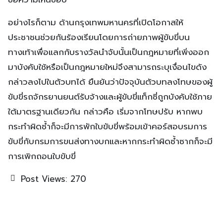
อย่างไรก็ตาม ด้านกรุงเทพมหานครที่เปิดโอกาสให้
ประชาชนช่วยกันร้องเรียนโดยการถ่ายภาพผู้ขับขี่บน
ทางเท้าเพื่อแลกกับรางวัลนำจับนั้นเป็นกฎหมายที่เพิ่งออก
มาบังคับใช้หรือเป็นกฎหมายใหม่จึงสามารถระบุเงื่อนไขดัง
กล่าวลงไปในตัวบทได้ ยืนยันว่าปัจจุบันตัวบทลงโทษของผู้
ขับขี่รถจักรยานยนต์รับจ้างและผู้ขับขี่แท็กซี่ถูกบังคับใช้ภาย
ใต้มาตรฐานเดียวกัน กล่าวคือ เริ่มจากโทษปรับ หากพบ
กระทำผิดซ้ำก็จะมีการพักใบขับขี่พร้อมเข้าคอร์สอบรมการ
ขับขี่กับกรมการขนส่งทางบกและหากกระทำผิดซ้ำซากก็จะมี
การเพิกถอนใบขับขี่
Post Views:
270