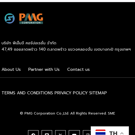
ใหม่ พร้อมการันตีคุณภาพมาตรฐานเพื่อสร้างความเชี่ยวชาญและ
ความน่าเชื่อถือในตลาดโลก นายพูนพงษ์ นัยนาภากรณ์ อธิบดี
กรมพัฒนาธุรกิจการค้า กระทรวงพาณิชย์ เปิดเผยภายหลังเป็น
ประธานมอบประกาศนียบัตรแก่ผู้ประกอบการแฟรนไชส์ใน 2
กิจกรรมว่า “ขอแสดงความยินดีกับทุกกิจการที่ได้รับ
ประกาศนียบัตรในวันนี้ (วันพุธที่ 15 กรกฎาคม 2569) โดย
บริษัท พีเอ็มจี คอร์ปอเรชั่น จำกัด
กิจกรรมแรกเป็นการอบรมหลักสูตรการบริหารจัดการธุรกิจแฟรน
47,49 ซอยลาดพร้าว 140 ถ.ลาดพร้าว แขวงคลองจั่น เขตบางกะปิ กรุงเทพฯ
ไชส์ (DBD Franchise Program: DBD-FP) รุ่นที่ 29 ซึ่งเป็น
หลักสูตรระยะยาวที่จัดขึ้นตั้งแต่วันที่ 3 ธันวาคม 2568 – วันที่ 2
เมษายน 2569 รวม 23 วัน โดยได้รับเกียรติจากวิทยากรผู้ทรง
About Us
Partner with Us
Contact us
คุณวุฒิจากภาครัฐ ภาคเอกชน และสถาบันการศึกษา ที่มาร่วมบ่ม
เพาะความรู้เชิงปฏิบัติการให้แก่ผู้ประกอบธุรกิจแฟรนไชส์อย่างเข้ม
ข้นรวม […]
TERMS AND CONDITIONS
PRIVACY POLICY
SITEMAP
© PMG Corporation Co.,Ltd. All Rights Reserved. SME
TH